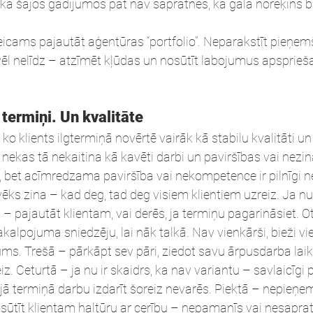
 ka šajos gadījumos pat nav sapratnes, ka gala norēķins b
eicams pajautāt aģentūras “portfolio”. Neparakstīt pieņe
l nelīdz – atzīmēt kļūdas un nosūtīt labojumus apsprieša
 termiņi. Un kvalitāte
i ko klients ilgtermiņā novērtē vairāk kā stabilu kvalitāti u
nekas tā nekaitina kā kavēti darbi un paviršības vai nezi
rs, bet acīmredzama paviršība vai nekompetence ir pilnīgi 
vēks zina – kad deg, tad deg visiem klientiem uzreiz. Ja nu 
ā – pajautāt klientam, vai derēs, ja termiņu pagarināsiet. Ot
kalpojuma sniedzēju, lai nāk talkā. Nav vienkārši, bieži vie
jums. Trešā – pārkāpt sev pāri, ziedot savu ārpusdarba laiku
eiz. Ceturtā – ja nu ir skaidrs, ka nav variantu – savlaicīgi
ajā termiņā darbu izdarīt šoreiz nevarēs. Piektā – nepieņe
nosūtīt klientam haltūru ar cerību – nepamanīs vai nesaprat