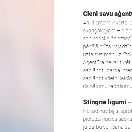
Cieni savu aģent
Arī klientam ir vērts
svarīgākajiem – plān
sabiedriskajās attiec
pēdējā brīža vajadzīb
uztaisiet man uz rītdi
Aģentūra nevar turēt c
saplānoti, darba inte
saplānot krietni laic
risinājumu radošumu un
Stingrie līgumi 
Nekad nav bijis izprot
pieredzi nācies sask
ja darbu veikšana sai