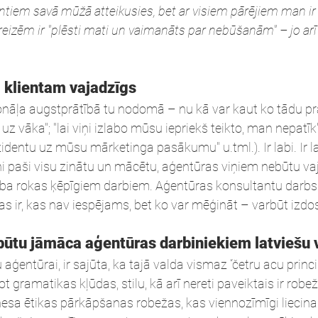
ntiem savā mūžā atteikusies, bet ar visiem pārējiem man ir
a reizēm ir "plēsti mati un vaimanāts par nebūšanām" – jo arī
i klientam vajadzīgs
nāļa augstprātībā tu nodomā – nu kā var kaut ko tādu pras
uz vāka"; "lai viņi izlabo mūsu iepriekš teikto, man nepatī
dentu uz mūsu mārketinga pasākumu" u.tml.). Ir labi. Ir lab
ņi paši visu zinātu un mācētu, aģentūras viņiem nebūtu va
arba rokas ķēpīgiem darbiem. Aģentūras konsultantu darbs
kas ir, kas nav iespējams, bet ko var mēģināt – varbūt izdos
u jāmāca aģentūras darbiniekiem latviešu 
entūrai, ir sajūta, ka tajā valda vismaz “četru acu princip
ot gramatikas kļūdas, stilu, kā arī nereti paveiktais ir robež
znesa ētikas pārkāpšanas robežas, kas viennozīmīgi liecin