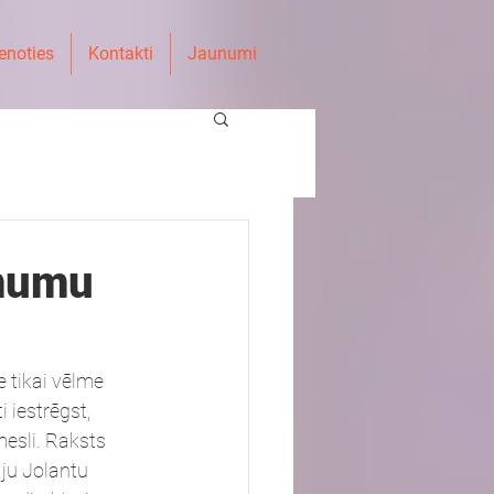
enoties
Kontakti
Jaunumi
ēmumu
 tikai vēlme 
 iestrēgst, 
mesli. Raksts 
ju Jolantu 