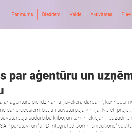
Par mums
Biedriem
Valde
Aktivitātes
Pievi
as par aģentūru un uzņ
u
r aģentūru pielīdzināma “juveliera darbam”, kur noder ne
e par procesiem, bet arī savstarpēja ķīmija. Nereti projekti
arī savstarpējā sadarbība klibo, un tam meklējami dažādi ie
ASAP pārstāvi un "JPD Integrated Communications" vadītā