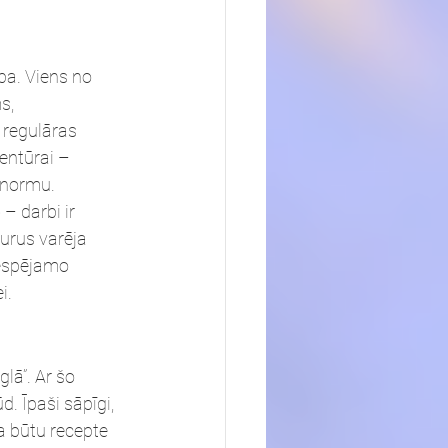
ba. Viens no 
s, 
 regulāras 
entūrai – 
 normu. 
– darbi ir 
urus varēja 
iespējamo 
i. 
lā”. Ar šo 
 Īpaši sāpīgi, 
a būtu recepte 