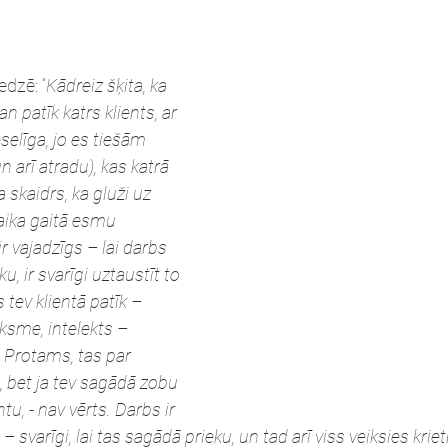
edzē: “
Kādreiz šķita, ka 
n patīk katrs klients, ar 
eselīga, jo es tiešām 
 arī atradu), kas katrā 
ja skaidrs, ka gluži uz 
aika gaitā esmu 
ir vajadzīgs – lai darbs 
, ir svarīgi uztaustīt to 
 tev klientā patīk – 
eksme, intelekts – 
r. Protams, tas par 
s, bet ja tev sagādā zobu 
tu, - nav vērts. Darbs ir 
 svarīgi, lai tas sagādā prieku, un tad arī viss veiksies krie