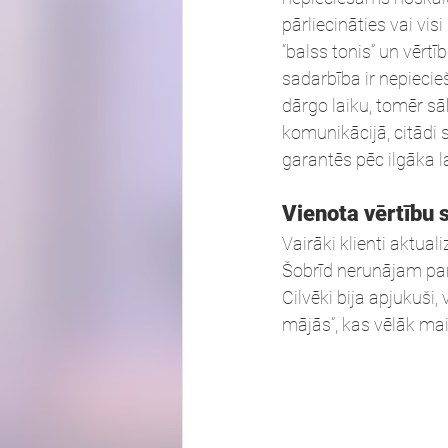
pārliecināties vai vis
“balss tonis” un vērt
sadarbība ir nepiecie
dārgo laiku, tomēr sā
komunikācijā, citādi 
garantēs pēc ilgāka la
Vienota vērtību 
Vairāki klienti aktua
Šobrīd nerunājam par 
Cilvēki bija apjukuši
mājās”, kas vēlāk ma