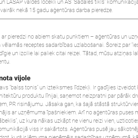
n LASAP valdes locekli un AS “Sadales tīkls” komunikācijas
arī vairāk nekā 15 gadu aģentūras darba pieredze.
 ar pieredzi no abiem skatu punktiem – aģentūras un uz
un vēlamās receptes sadarbības uzlabošanai. Šoreiz par “ie
īgie un izcilie lai paliek citai reizei. Tātad, mūsu atziņas l
entu.
nota vijole
 “balss tonis” un izteiksmes līdzekļi. Ir gadījies izveidot
hitektūru produktu līnijai, saņemot neizpratni par pārāk 
m, PR risinājumu. Jāsaka gan, ka šajā stāstā struktūrvien
runājis ar uzņēmuma īpašniekiem. Arī no aģentūras puses m
ābeklis”, uz kura nākas uzkāpt ne vienu reizi vien, uzticoties
unikācijā viss ir sakārtots. Aģentūras pusē jau sākotnēj
rot, kurš ir lēmuma pieņēmējs sadarbības uzņēmumā, kā 