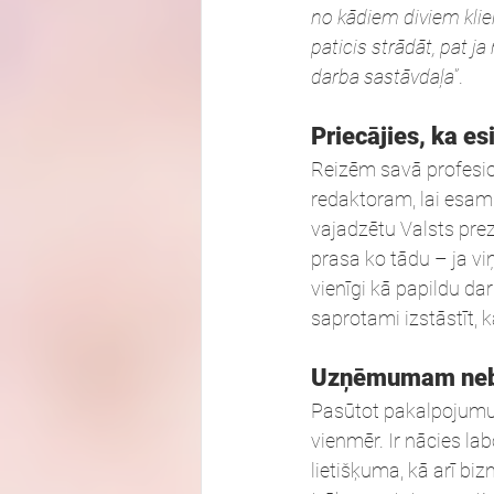
no kādiem diviem klie
paticis strādāt, pat j
darba sastāvdaļa
”.
Priecājies, ka es
Reizēm savā profesio
redaktoram, lai esam 
vajadzētu Valsts prezi
prasa ko tādu – ja vi
vienīgi kā papildu d
saprotami izstāstīt, 
Uzņēmumam nebūt
Pasūtot pakalpojumu aģ
vienmēr. Ir nācies lab
lietišķuma, kā arī bi