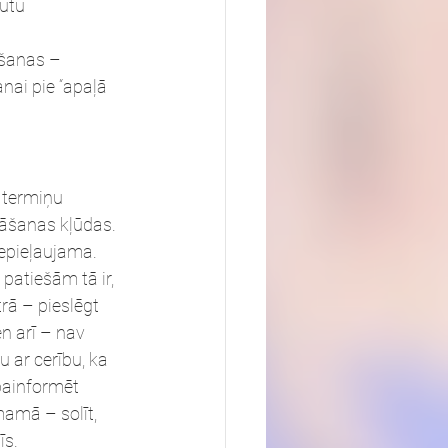
ūtu 
mšanas – 
nai pie “apaļā 
n termiņu 
nāšanas kļūdas. 
nepieļaujama. 
patiešām tā ir, 
rā – pieslēgt 
n arī – nav 
 ar cerību, ka 
 painformēt 
mamā – solīt, 
īs.