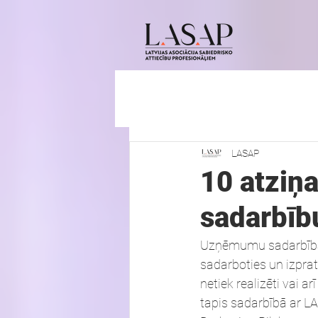
LASAP
10 atziņ
sadarbīb
Uzņēmumu sadarbība a
sadarboties un izpratn
netiek realizēti vai 
tapis sadarbībā ar L