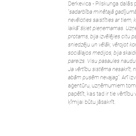
Derkevica - Pilskunga dalās p
“
sadarbība minētajā gadījumā t
nevēloties saistīties ar tiem,
laikā” šķiet pieņemamas. Uz
protams, bija izvēlējies citu 
sniedzēju un vēlāk, vērojot k
sociālajos medijos, bija skaidrs
pareizs. Visu pasaules naudu 
Ja vērtību sistēma nesakrīt, 
abām pusēm nevajag
”. Arī iz
aģentūru, uzņēmumiem tomē
papētīt, kas tad ir tie vērtību 
ķīmijai būtu jāsakrīt.