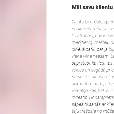
Mīli savu klientu
Gunta Līne dalās pier
nepieciešamība, lai ma
ko strādāju, nav īsti v
mērķtiecīgi meklēju (un
cilvēkā patīk, pat ja bi
viena viļņa neesam. L
sapratusi, ka tieši tas 
veicas un sagādā prieku
nervu, tās nianses, kas
aizrautība, jauda, atti
vienalga, kas, bet lai i
mīlestību ir pārspīlēt
sāpes tikšanās ar klien
teju trešdaļa no mūža –