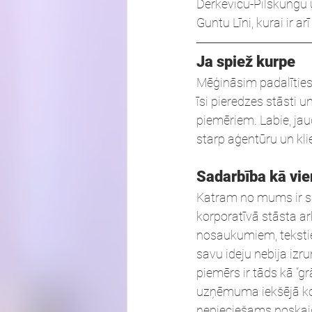
Derkevicu-Pilskungu u
Guntu Līni, kurai ir 
Ja spiež kurpe
Mēģināsim padalīties
īsi pieredzes stāsti 
piemēriem. Labie, jaud
starp aģentūru un kli
Sadarbība kā vie
Katram no mums ir savs
korporatīvā stāsta ar
nosaukumiem, tekstie
savu ideju nebija iz
piemērs ir tāds kā “gr
uzņēmuma iekšējā kom
nepieciešams noskaid