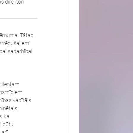
 direktori 
ņēmuma. Tātad, 
strēgušajiem” 
abai sadarbībai 
 klientam 
drosmīgiem 
ības vadītājs 
inētais 
, ka 
i būtu 
arī 