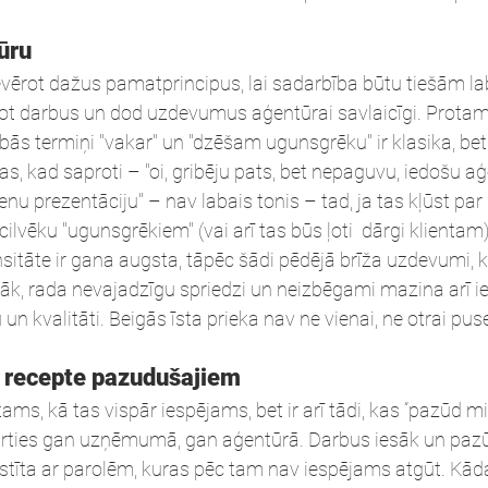
ūru
 ievērot dažus pamatprincipus, lai sadarbība būtu tiešām la
ot darbus un dod uzdevumus aģentūrai savlaicīgi. Protam
ībās termiņi "vakar" un "dzēšam ugunsgrēku" ir klasika, bet
as, kad saproti – "oi, gribēju pats, bet nepaguvu, iedošu aģ
enu prezentāciju" – nav labais tonis – tad, ja tas kļūst par
ilvēku "ugunsgrēkiem" (vai arī tas būs ļoti  dārgi klientam) 
nsitāte ir gana augsta, tāpēc šādi pēdējā brīža uzdevumi, k
īgāk, rada nevajadzīgu spriedzi un neizbēgami mazina arī 
 kvalitāti. Beigās īsta prieka nav ne vienai, ne otrai puse
– recepte pazudušajiem
ams, kā tas vispār iespējams, bet ir arī tādi, kas “pazūd mig
arties gan uzņēmumā, gan aģentūrā. Darbus iesāk un pazūd.
stīta ar parolēm, kuras pēc tam nav iespējams atgūt. Kād