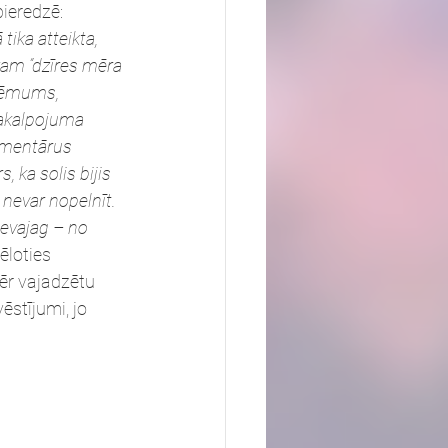
ieredzē: 
ika atteikta, 
 kam “dzīres mēra 
ņēmums, 
pakalpojuma 
omentārus 
, ka solis bijis 
nevar nopelnīt. 
nevajag – no 
vēloties 
r vajadzētu 
vēstījumi, jo 