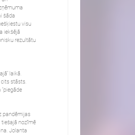
r uzņēmuma 
ai šāda 
ešķiestu visu 
a iekšējā 
nisku rezultātu 
ā” laikā. 
its stāsts. 
 “piegāde 
uz pandēmijas 
a tiešajā nozīmē 
ina. Jolanta 