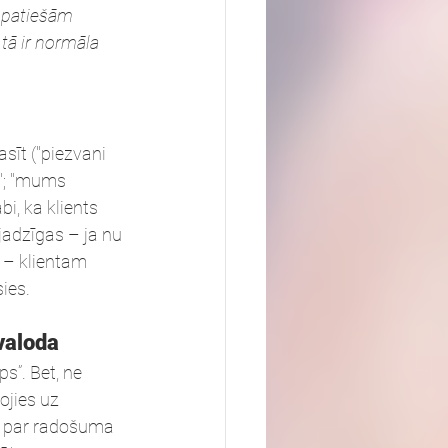
 patiešām 
 tā ir normāla 
īt ("piezvani 
k"; "mums 
i, ka klients 
jadzīgas – ja nu 
 – klientam 
ies.
valoda
s”. Bet, ne 
ojies uz 
a par radošuma 