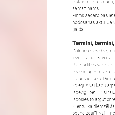
trūkumu. Interesanti,
samazināms.
Pirms sadarbības iet
nodošanas aktu. Ja vē
galda”.
Termiņi, termiņi,
Daloties pieredzē, ret
ievērošanu. Savukārt 
Jā, kļūdīties var kat
Ikviens aģentūras cil
ir pāris iespēju. Pirm
kolēģus vai kādu ārpa
izdevīgi, bet – risinā
izdosies to atgūt citr
klientu, ka diemžēl š
bet neizdarīt, vai – 