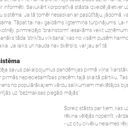
i ir informēti. Savukārt korporatīvā stāsta izveidē jāietve
ību sistēma. Ja tā tomēr nesaskan ar pasūtītāju, jādomā, v
šama. Tāpat tai nav gaidāms ilgtermiņa turpinājums. Lai n
kotnēji, pirmreizējo “brainstorm” iesakāms veikt uzņēmum
sanāks tāda “striķīšu vilkšana”, kas no visām pusēm harmo
ika. Ja laiks un nauda nav šķērslis, var jau arī tā. 
sistēma
lizēja savus pakalpojumus pandēmijas pirmā viļņa “karstākaj
pirmās nepieciešamības precēm, tajā skaitā pārtiku. Tas c
, viens no populārākajiem vārdu salikumiem meklētājos bija
inījās uz “bezmaksas piegādi mājās”. 
Šoreiz stāsts par tiem, kas 
rēķina vēlējās nopelnīt, vārd
- uz citu cilvēku nelaimes rēķ