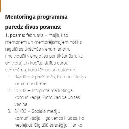
Mentoringa programma 
paredz divus posmus:
1. posms:
 februāris – maijs, kad 
mentoriem un mentorējamajiem notiks 
regulāras tikšanās vienam ar otru 
(individuāli vienojoties par tikšanās laiku 
un vietu) un kopīga dalība darba 
semināros, kuru tēmas un datumi ir:
04/02 – Iepazīšanās; Komunikācijas 
loma mūsdienās
25/02 – Integrētā mārketinga 
komunikācija; Zīmolvadība un tās 
vedība
24/03 – Sociālo mediju 
komunikācija – galvenās kļūdas, ko 
nepieļaut; Digitālā stratēģija – ar ko 