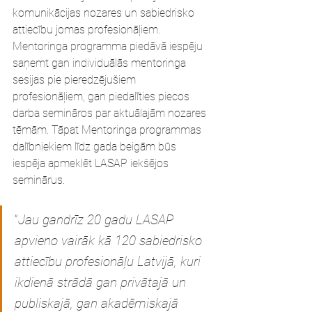
komunikācijas nozares un sabiedrisko 
attiecību jomas profesionāļiem. 
Mentoringa programma piedāvā iespēju 
saņemt gan individuālās mentoringa 
sesijas pie pieredzējušiem 
profesionāļiem, gan piedalīties piecos 
darba semināros par aktuālajām nozares 
tēmām. Tāpat Mentoringa programmas 
dalībniekiem līdz gada beigām būs 
iespēja apmeklēt LASAP iekšējos 
seminārus.
“
Jau gandrīz 20 gadu LASAP 
apvieno vairāk kā 120 sabiedrisko 
attiecību profesionāļu Latvijā, kuri 
ikdienā strādā gan privātajā un 
publiskajā, gan akadēmiskajā 