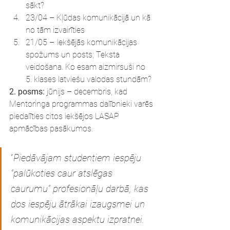
sākt?
23/04 – Kļūdas komunikācijā un kā 
no tām izvairīties
21/05 – Iekšējās komunikācijas 
spožums un posts; Teksta 
veidošana. Ko esam aizmirsuši no 
5. klases latviešu valodas stundām?
2. posms:
 jūnijs – decembris, kad 
Mentoringa programmas dalībnieki varēs 
piedalīties citos iekšējos LASAP 
apmācības pasākumos.
“
Piedāvājam studentiem iespēju 
“palūkoties caur atslēgas 
caurumu” profesionāļu darbā, kas 
dos iespēju ātrākai izaugsmei un 
komunikācijas aspektu izpratnei. 