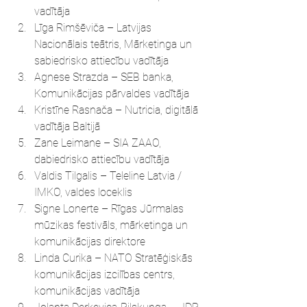
vadītāja
Līga Rimšēviča – Latvijas 
Nacionālais teātris, Mārketinga un 
sabiedrisko attiecību vadītāja
Agnese Strazda – SEB banka, 
Komunikācijas pārvaldes vadītāja
Kristīne Rasnača – Nutricia, digitālā 
vadītāja Baltijā
Zane Leimane – SIA ZAAO, 
dabiedrisko attiecību vadītāja
Valdis Tilgalis – Teleline Latvia / 
IMKO, valdes loceklis
Signe Lonerte – Rīgas Jūrmalas 
mūzikas festivāls, mārketinga un 
komunikācijas direktore
Linda Curika – NATO Stratēģiskās 
komunikācijas izcilības centrs, 
komunikācijas vadītāja