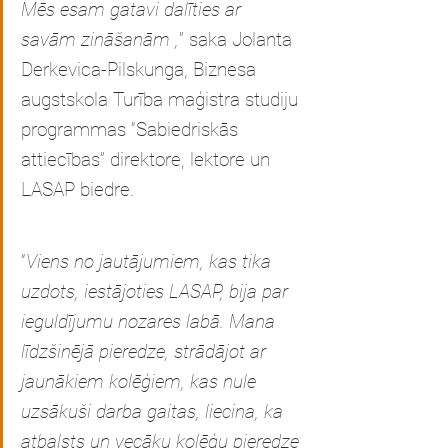
Mēs esam gatavi dalīties ar 
savām zināšanām ,
” saka Jolanta 
Derkevica-Pilskunga, Biznesa 
augstskola Turība maģistra studiju 
programmas “Sabiedriskās 
attiecības” direktore, lektore un 
LASAP biedre.
“
Viens no jautājumiem, kas tika 
uzdots, iestājoties LASAP, bija par 
ieguldījumu nozares labā. Mana 
līdzšinējā pieredze, strādājot ar 
jaunākiem kolēģiem, kas nule 
uzsākuši darba gaitas, liecina, ka 
atbalsts un vecāku kolēģu pieredze 