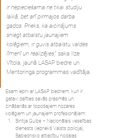
ir nepieciešama ne tikai studiju 
laikā, bet arī pirmajos darba 
gados. Prieks, ka aicinājums 
sniegt atbalstu jaunajiem 
kolēģiem, ir guvis atbalstu valdes 
līmenī un realizējies
,” saka Ilze 
Vītola, jaunā LASAP biedre un 
Mentoringa programmas vadītāja.
Esam lepni ar LASAP biedriem, kuri ir 
gatavi dalīties savās prasmēs un 
zināšanās ar topošajiem nozares 
kolēģiem un jaunajiem profesionāļiem:
Sintija Gulbe – Nacionālais veselības 
dienests (iepriekš Valsts policija), 
Sabiedrisko attiecību nodaļas 