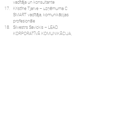
vadītāja un konsultante
Kristīne Tjarve – uzņēmuma C 
SMART vadītāja, komunikācijas 
profesionāle
Silvestrs Savickis – LEAD. 
KORPORATĪVĀ KOMUNIKĀCIJA, 
partneris, valdes loceklis
Gita Deniškāne – Ogilvy, projektu 
direktore
Renāte Cāne – Vidzemes 
Augstskola, docente
Kristīne Melece – Valmieras pilsētas 
pašvaldība, Zīmolvedības un 
sabiedrisko attiecību nodaļas 
vadītāja
Aicinām sabiedrisko attiecību jomas un 
komunikācijas nozares studentus un 
jaunos nozares profesionāļus, kuri 