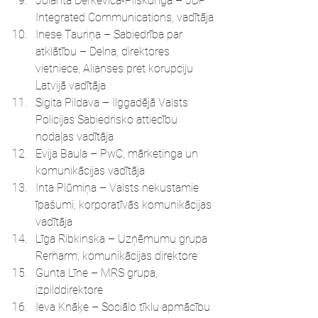
Jolanta Derkevica-Pilskunga – JDP 
Integrated Communications, vadītāja
Inese Tauriņa – Sabiedrība par 
atklātību – Delna, direktores 
vietniece, Alianses pret korupciju 
Latvijā vadītāja
Sigita Pildava – Ilggadējā Valsts 
Policijas Sabiedrisko attiecību 
nodaļas vadītāja
Evija Baula – PwC, mārketinga un 
komunikācijas vadītāja
Inta Plūmiņa – Valsts nekustamie 
īpašumi, korporatīvās komunikācijas 
vadītāja
Līga Ribkinska – Uzņēmumu grupa 
Rerharm, komunikācijas direktore
Gunta Līne – MRS grupa, 
izpilddirektore
Ieva Knāķe – Sociālo tīklu apmācību 