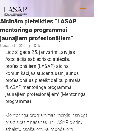
Aicinām pieteikties “LASAP
mentoringa programmai
jaunajiem profesionāļiem”
Updated:
2020. g. 10. febr.
Līdz šī gada 25. janvārim Latvijas 
Asociācija sabiedrisko attiecību 
profesionāļiem (LASAP) aicina 
komunikācijas studentus un jaunos 
profesionāļus pieteikt dalību pirmajā 
“LASAP mentoringa programmā 
jaunajiem profesionāļiem” (Mentoringa 
programma).
Mentoringa programmas mērķis ir sniegt 
praktiskas zināšanas un LASAP biedru 
atbalstu esošajiem vai topošajiem 