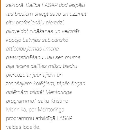
sektorā. Dalība LASAP dod iespēju 
tās biediem sniegt savu un uzzināt 
citu profesionāļu pieredzi, 
pilnveidot zināšanas un veicināt 
kopējo Latvijas sabiedrisko 
attiecību jomas līmeņa 
paaugstināšanu. Jau sen mums 
bija iecere dalīties mūsu biedru 
pieredzē ar jaunajiem un 
topošajiem kolēģiem, tāpēc šogad 
nolēmām pilotēt Mentoringa 
programmu,
” saka Kristīne 
Mennika, par Mentoringa 
programmu atbildīgā LASAP 
valdes locekle.