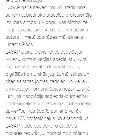
tēlu un reputāciju.
LASAP gada balvas ieguvēji tradicionāli 
saņem sabiedrisko attiecību profesionāļu 
izcilības simbolu – pogu, kas simbolizē 
karjeras izaugsmi. Apbalvojuma dizaina 
autors – metālapstrādes mākslinieks 
Linards Počs.
LASAP aicina pievienoties asociācijai 
ikvienu komunikācijas speciālistu, kurš 
ikdienā strādā sabiedrisko attiecību, 
digitālās komunikācijas, žurnālistikas un 
citās saistītās jomās, tādējādi vēl vairāk 
pilnveidojot komunikācijas nozari Latvijā.
Latvijas Asociācija sabiedrisko attiecību 
profesionāļiem ir neatkarīga profesionāļu 
apvienība, kas šobrīd apvieno vairāk 
nekā 100 profesionāļus un akadēmiķus. 
LASAP veido sabiedrisko attiecību 
nozares reputāciju, nodrošina zināšanu 