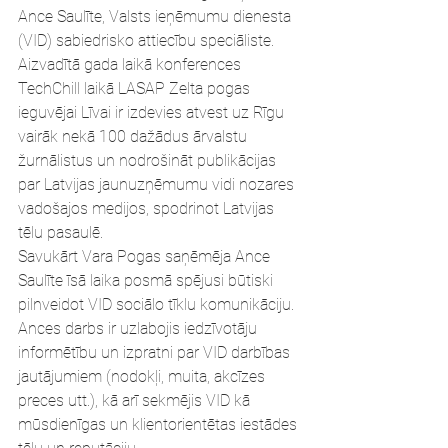
Ance Saulīte, Valsts ieņēmumu dienesta 
(VID) sabiedrisko attiecību speciāliste.
Aizvadītā gada laikā konferences 
TechChill laikā LASAP Zelta pogas 
ieguvējai Līvai ir izdevies atvest uz Rīgu 
vairāk nekā 100 dažādus ārvalstu 
žurnālistus un nodrošināt publikācijas 
par Latvijas jaunuzņēmumu vidi nozares 
vadošajos medijos, spodrinot Latvijas 
tēlu pasaulē.
Savukārt Vara Pogas saņēmēja Ance 
Saulīte īsā laika posmā spējusi būtiski 
pilnveidot VID sociālo tīklu komunikāciju. 
Ances darbs ir uzlabojis iedzīvotāju 
informētību un izpratni par VID darbības 
jautājumiem (nodokļi, muita, akcīzes 
preces utt.), kā arī sekmējis VID kā 
mūsdienīgas un klientorientētas iestādes 