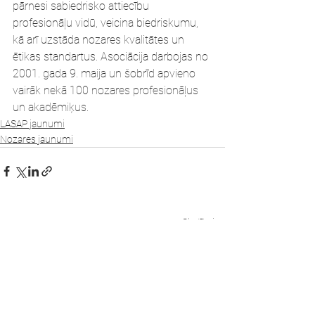
pārnesi sabiedrisko attiecību 
profesionāļu vidū, veicina biedriskumu, 
kā arī uzstāda nozares kvalitātes un 
ētikas standartus. Asociācija darbojas no 
2001. gada 9. maija un šobrīd apvieno 
vairāk nekā 100 nozares profesionāļus 
un akadēmiķus.
LASAP jaunumi
Nozares jaunumi
Skatīt visu
Jaunākie ieraksti