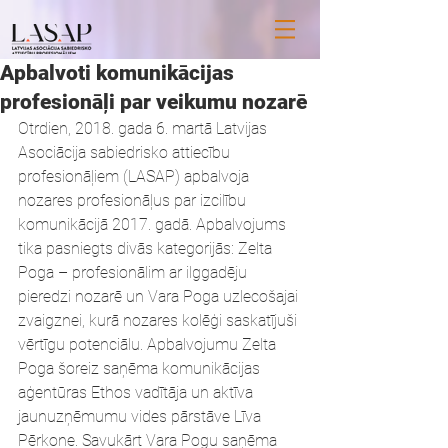
Apbalvoti komunikācijas
profesionāļi par veikumu nozarē
Otrdien, 2018. gada 6. martā Latvijas 
Asociācija sabiedrisko attiecību 
profesionāļiem (LASAP) apbalvoja 
nozares profesionāļus par izcilību 
komunikācijā 2017. gadā. Apbalvojums 
tika pasniegts divās kategorijās: Zelta 
Poga – profesionālim ar ilggadēju 
pieredzi nozarē un Vara Poga uzlecošajai 
zvaigznei, kurā nozares kolēģi saskatījuši 
vērtīgu potenciālu. Apbalvojumu Zelta 
Poga šoreiz saņēma komunikācijas 
aģentūras Ethos vadītāja un aktīva 
jaunuzņēmumu vides pārstāve Līva 
Pērkone. Savukārt Vara Pogu saņēma 