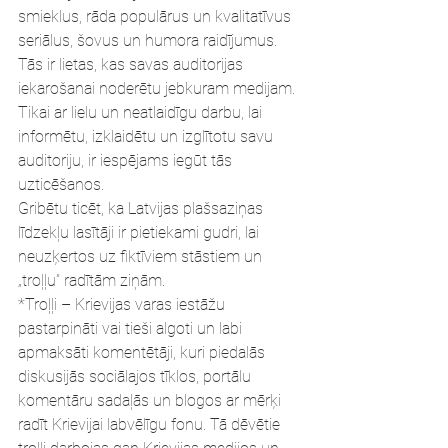
smieklus, rāda populārus un kvalitatīvus 
seriālus, šovus un humora raidījumus. 
Tās ir lietas, kas savas auditorijas 
iekarošanai noderētu jebkuram medijam. 
Tikai ar lielu un neatlaidīgu darbu, lai 
informētu, izklaidētu un izglītotu savu 
auditoriju, ir iespējams iegūt tās 
uzticēšanos.
Gribētu ticēt, ka Latvijas plašsaziņas 
līdzekļu lasītāji ir pietiekami gudri, lai 
neuzķertos uz fiktīviem stāstiem un 
„troļļu” radītām ziņām.
*Troļļi – Krievijas varas iestāžu 
pastarpināti vai tieši algoti un labi 
apmaksāti komentētāji, kuri piedalās 
diskusijās sociālajos tīklos, portālu 
komentāru sadaļās un blogos ar mērķi 
radīt Krievijai labvēlīgu fonu. Tā dēvētie 