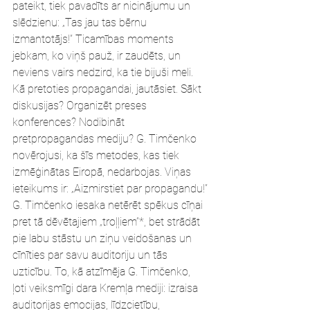
pateikt, tiek pavadīts ar nicinājumu un 
slēdzienu: „Tas jau tas bērnu 
izmantotājs!” Ticamības moments 
jebkam, ko viņš pauž, ir zaudēts, un 
neviens vairs nedzird, ka tie bijuši meli.
Kā pretoties propagandai, jautāsiet. Sākt 
diskusijas? Organizēt preses 
konferences? Nodibināt 
pretpropagandas mediju? G. Timčenko 
novērojusi, ka šīs metodes, kas tiek 
izmēģinātas Eiropā, nedarbojas. Viņas 
ieteikums ir: „Aizmirstiet par propagandu!”
G. Timčenko iesaka netērēt spēkus cīņai 
pret tā dēvētajiem „troļļiem”*, bet strādāt 
pie labu stāstu un ziņu veidošanas un 
cīnīties par savu auditoriju un tās 
uzticību. To, kā atzīmēja G. Timčenko, 
ļoti veiksmīgi dara Kremļa mediji: izraisa 
auditorijas emocijas, līdzcietību, 