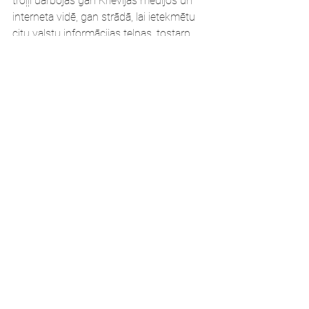
troļļi darbojas gan Krievijas medijos un 
interneta vidē, gan strādā, lai ietekmētu 
citu valstu informācijas telpas, tostarp 
Latvijas.
Citāts: Aizmirstiet par propagandu!
#GaļinaTimčenko
#IevaKarlsberga
#konferenceKritiskādomāšanaCilvēksBiz
nessValsts
#propoganda
Blogs
Skatīt visu
Jaunākie ieraksti