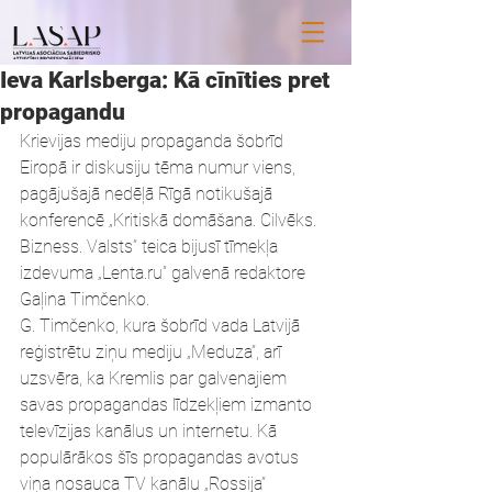
Ieva Karlsberga: Kā cīnīties pret
propagandu
Krievijas mediju propaganda šobrīd 
Eiropā ir diskusiju tēma numur viens, 
pagājušajā nedēļā Rīgā notikušajā 
konferencē „Kritiskā domāšana. Cilvēks. 
Bizness. Valsts” teica bijusī tīmekļa 
izdevuma „Lenta.ru” galvenā redaktore 
Gaļina Timčenko.
G. Timčenko, kura šobrīd vada Latvijā 
reģistrētu ziņu mediju „Meduza”, arī 
uzsvēra, ka Kremlis par galvenajiem 
savas propagandas līdzekļiem izmanto 
televīzijas kanālus un internetu. Kā 
populārākos šīs propagandas avotus 
viņa nosauca TV kanālu „Rossija” 