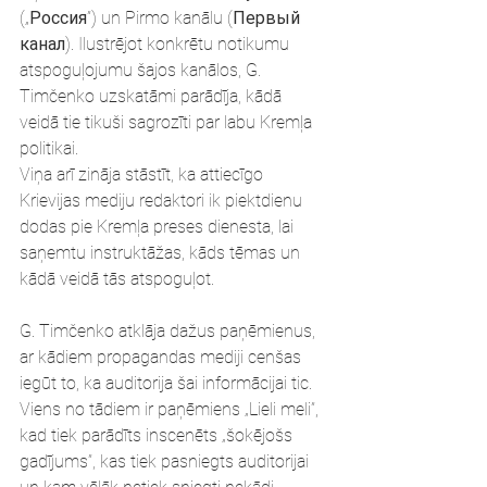
(„Россия”) un Pirmo kanālu (Первый 
канал). Ilustrējot konkrētu notikumu 
atspoguļojumu šajos kanālos, G. 
Timčenko uzskatāmi parādīja, kādā 
veidā tie tikuši sagrozīti par labu Kremļa 
politikai.
Viņa arī zināja stāstīt, ka attiecīgo 
Krievijas mediju redaktori ik piektdienu 
dodas pie Kremļa preses dienesta, lai 
saņemtu instruktāžas, kāds tēmas un 
kādā veidā tās atspoguļot.
G. Timčenko atklāja dažus paņēmienus, 
ar kādiem propagandas mediji cenšas 
iegūt to, ka auditorija šai informācijai tic.
Viens no tādiem ir paņēmiens „Lieli meli”, 
kad tiek parādīts inscenēts „šokējošs 
gadījums”, kas tiek pasniegts auditorijai 