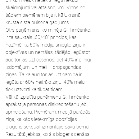
un kam vēlāk netiek sniegti nekādi 
skaidrojumi vai attaisnojumi. Viens no 
šādiem piemēriem bija it kā Ukrainā 
krustā sistā puisēna gadījums.
Otrs paņēmiens, ko minēja G. Timčenko, 
ir tā sauktais „60/40” princips, kas 
nozīmē, ka 60% medija sniegto ziņu ir 
objektīvas un neitrālas, tādējādi iegūstot 
auditorijas uzticēšanos, bet 40% ir pilnīgi 
izdomājumi un meli – propagandas 
ziņas. Tā kā auditorijas uzticamība ir 
iegūta ar 60% neitrālo ziņu, 40% melu 
tiek uztverti kā tikpat ticami.
Vēl kā izplatītu paņēmienu G. Timčenko 
aprakstīja personas diskreditēšanu jeb 
apmelošanu. Piemēram, medijā parādās 
ziņa, ka kāds ietekmīgs opozīcijas 
blogeris seksuāli izmantojis savu bērnu. 
Rezultātā jebkas, ko šis blogeris cenšas 