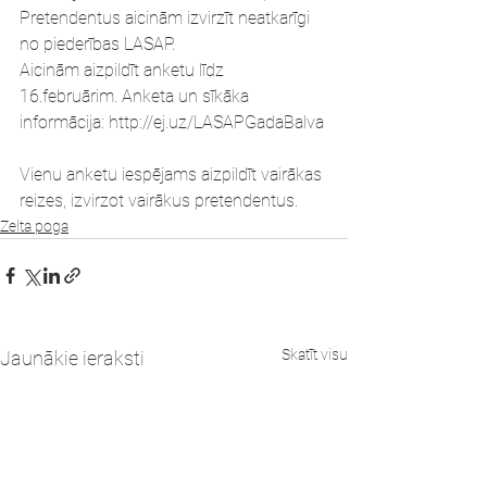
Pretendentus aicinām izvirzīt neatkarīgi 
no piederības LASAP.
Aicinām aizpildīt anketu līdz 
16.februārim. Anketa un sīkāka 
informācija: http://ej.uz/LASAPGadaBalva
Vienu anketu iespējams aizpildīt vairākas 
reizes, izvirzot vairākus pretendentus.
Zelta poga
Skatīt visu
Jaunākie ieraksti