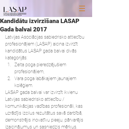
Kandidātu izvirzīšana LASAP
Gada balvai 2017
Latvijas Asociācijas sabiedrisko attiecību 
profesionāļiem (LASAP) aicina izvirzīt 
kandidātus LASAP gada balvai divās 
kategorijās:
Zelta poga pieredzējušiem 
profesionāļiem,
Vara poga labākajiem jaunajiem 
kolēģiem.
LASAP gada balvai var izvirzīt ikvienu 
Latvijas sabiedrisko attiecību / 
komunikācijas vadības profesionāli, kas 
uzrādījis izcilus rezultātus savā darbībā, 
demonstrējis inovatīvu pieeju, pārvarējis 
izaicinājumus un sasniedzis mērķus. 