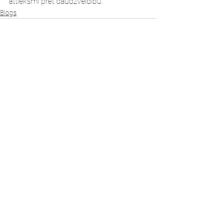
attieksmi pret daudzveidību.
Blogs
Skatīt visu
Jaunākie ieraksti