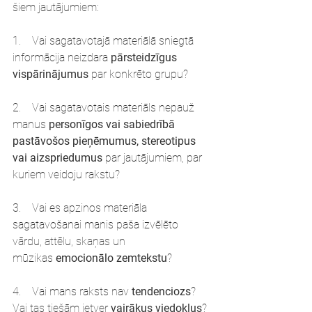
šiem jautājumiem:
1.    Vai sagatavotajā materiālā sniegtā 
informācija neizdara 
pārsteidzīgus 
vispārinājumus
 par konkrēto grupu?
2.    Vai sagatavotais materiāls nepauž 
manus 
personīgos vai sabiedrībā 
pastāvošos pieņēmumus, stereotipus 
vai aizspriedumus
 par jautājumiem, par 
kuriem veidoju rakstu?
3.    Vai es apzinos materiāla 
sagatavošanai manis paša izvēlēto 
vārdu, attēlu, skaņas un 
mūzikas 
emocionālo zemtekstu
?
4.    Vai mans raksts nav 
tendenciozs
? 
Vai tas tiešām ietver
 vairākus viedokļus
?