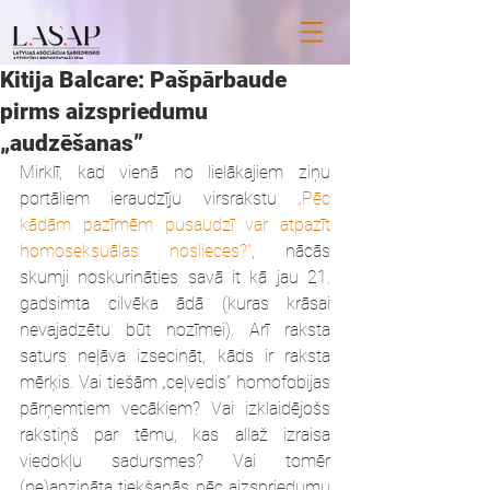
Kitija Balcare: Pašpārbaude
pirms aizspriedumu
„audzēšanas”
Mirklī, kad vienā no lielākajiem ziņu 
portāliem ieraudzīju virsrakstu 
„Pēc 
kādām pazīmēm pusaudzī var atpazīt 
homoseksuālas noslieces?”
, nācās 
skumji noskurināties savā it kā jau 21. 
gadsimta cilvēka ādā (kuras krāsai 
nevajadzētu būt nozīmei). Arī raksta 
saturs neļāva izsecināt, kāds ir raksta 
mērķis. Vai tiešām „ceļvedis” homofobijas 
pārņemtiem vecākiem? Vai izklaidējošs 
rakstiņš par tēmu, kas allaž izraisa 
viedokļu sadursmes? Vai tomēr 
(ne)apzināta tiekšanās pēc aizspriedumu 