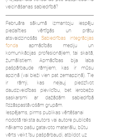
veicināšanas sabiedrībā?
Februāra sākumā izmantoju iespēju 
piedalīties vērtīgās un prātu 
atsvaidzinošās 
Sabiedrības integrācijas 
fonda
 apmācībās mediju un 
komunikācijas profesionāļiem, tai skaitā, 
žurnālistiem. Apmācības bija laba 
pašpārbaude rāmjiem, kas ir mūsu 
apziņā (vai bieži vien pat zemapziņā). Tie 
ir rāmji, kas neļauj piedzīvot 
daudzveidības pievilcību, bet ierobežo 
saskarsmi ar dažādām sabiedrībā 
līdzāspastāvošām grupām.
Iespējams, pirms publikas vērtēšanai 
nodotā raksta autors vai autore publicēs 
nākamo pašu gatavoto materiālu, būtu 
vērts veikt īsu pašpārbaudi, atbildot uz 