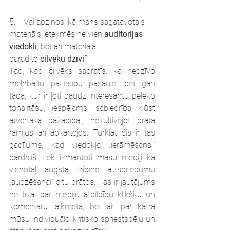
5.    Vai apzinos, kā mans sagatavotais 
materiāls ietekmēs ne vien 
auditorijas 
viedokli
, bet arī materiālā 
parādīto 
cilvēku dzīvi
?
Tad, kad cilvēks sapratīs, ka nedzīvo 
melnbaltu patiesību pasaulē, bet gan 
tādā, kur ir ļoti daudz interesantu pelēko 
tonalitāšu, iespējams, sabiedrība kļūst 
atvērtāka dažādībai, nekultivējot prāta 
rāmjus arī apkārtējos. Turklāt šis ir tas 
gadījums, kad viedokļa „ierāmēšanai” 
pārdroši tiek izmantoti masu mediji kā 
visnotaļ augsta tribīne aizspriedumu 
„audzēšanai” citu prātos. Tas ir jautājums 
ne tikai par mediju atbildību klikšķu un 
komentāru laikmetā, bet arī par katra 
mūsu individuālo kritisko spriestspēju un 