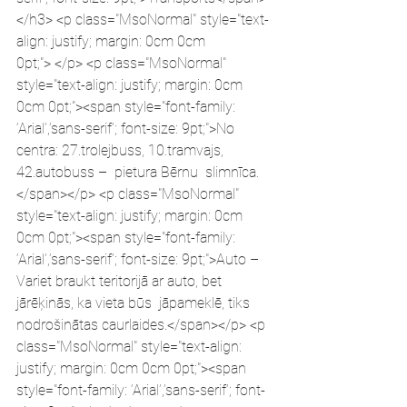
</h3> <p class="MsoNormal" style="text-
align: justify; margin: 0cm 0cm 
0pt;"> </p> <p class="MsoNormal" 
style="text-align: justify; margin: 0cm 
0cm 0pt;"><span style="font-family: 
‘Arial’,’sans-serif’; font-size: 9pt;">No 
centra: 27.trolejbuss, 10.tramvajs, 
42.autobuss –  pietura Bērnu  slimnīca. 
</span></p> <p class="MsoNormal" 
style="text-align: justify; margin: 0cm 
0cm 0pt;"><span style="font-family: 
‘Arial’,’sans-serif’; font-size: 9pt;">Auto – 
Variet braukt teritorijā ar auto, bet 
jārēķinās, ka vieta būs  jāpameklē, tiks 
nodrošinātas caurlaides.</span></p> <p 
class="MsoNormal" style="text-align: 
justify; margin: 0cm 0cm 0pt;"><span 
style="font-family: ‘Arial’,’sans-serif’; font-