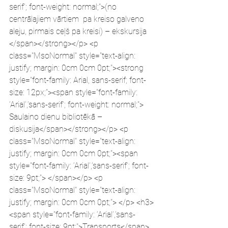
serif’; font-weight: normal;">(no 
centrālajiem vārtiem  pa kreiso galveno 
aleju, pirmais ceļš pa kreisi) – ekskursija 
</span></strong></p> <p 
class="MsoNormal" style="text-align: 
justify; margin: 0cm 0cm 0pt;"><strong 
style="font-family: Arial, sans-serif; font-
size: 12px;"><span style="font-family: 
‘Arial’,’sans-serif’; font-weight: normal;"> 
Saulaino dienu bibliotēkā – 
diskusija</span></strong></p> <p 
class="MsoNormal" style="text-align: 
justify; margin: 0cm 0cm 0pt;"><span 
style="font-family: ‘Arial’,’sans-serif’; font-
size: 9pt;"> </span></p> <p 
class="MsoNormal" style="text-align: 
justify; margin: 0cm 0cm 0pt;"> </p> <h3>
<span style="font-family: ‘Arial’,’sans-
serif’; font-size: 9pt;">Transports</span>