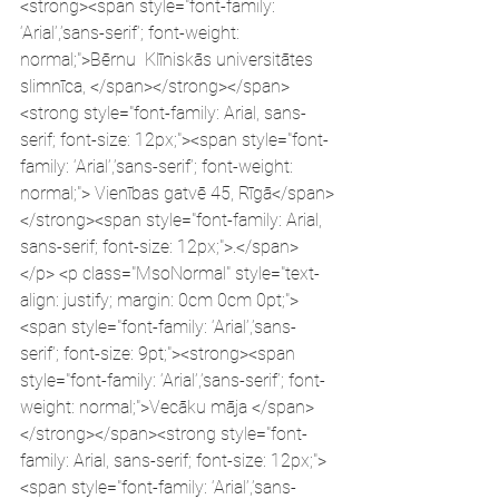
<strong><span style="font-family: 
‘Arial’,’sans-serif’; font-weight: 
normal;">Bērnu  Klīniskās universitātes 
slimnīca, </span></strong></span>
<strong style="font-family: Arial, sans-
serif; font-size: 12px;"><span style="font-
family: ‘Arial’,’sans-serif’; font-weight: 
normal;"> Vienības gatvē 45, Rīgā</span>
</strong><span style="font-family: Arial, 
sans-serif; font-size: 12px;">.</span>
</p> <p class="MsoNormal" style="text-
align: justify; margin: 0cm 0cm 0pt;">
<span style="font-family: ‘Arial’,’sans-
serif’; font-size: 9pt;"><strong><span 
style="font-family: ‘Arial’,’sans-serif’; font-
weight: normal;">Vecāku māja </span>
</strong></span><strong style="font-
family: Arial, sans-serif; font-size: 12px;">
<span style="font-family: ‘Arial’,’sans-