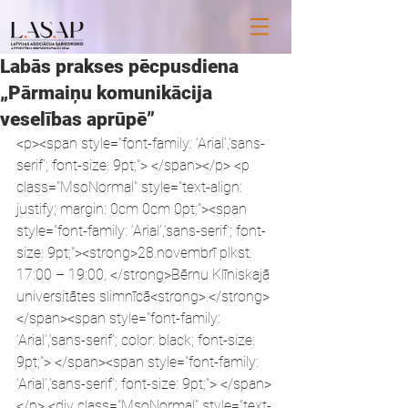
Labās prakses pēcpusdiena
„Pārmaiņu komunikācija
veselības aprūpē”
<p><span style="font-family: ‘Arial’,’sans-
serif’; font-size: 9pt;"> </span></p> <p 
class="MsoNormal" style="text-align: 
justify; margin: 0cm 0cm 0pt;"><span 
style="font-family: ‘Arial’,’sans-serif’; font-
size: 9pt;"><strong>28.novembrī plkst. 
17:00 – 19:00, </strong>Bērnu Klīniskajā 
universitātes slimnīcā<strong>.</strong>
</span><span style="font-family: 
‘Arial’,’sans-serif’; color: black; font-size: 
9pt;"> </span><span style="font-family: 
‘Arial’,’sans-serif’; font-size: 9pt;"> </span>
</p> <div class="MsoNormal" style="text-