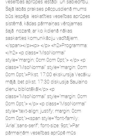
veselības aprūpes iestādi  un sabiedrību. 
Šajā labās prakses pēcpusdienā mums 
būs iespēja  ieskatīties veselības aprūpes 
sistēmā, kādas pārmaiņas vērojamas 
šajā  nozarē, ar ko ikdienā nākas 
saskarties komunikāciju vadītājiem. 
</span></p><p> </p> <h2>Programma:
</h2> <p class="MsoNormal" 
style="margin: 0cm 0cm 0pt;"> </p> <p 
class="MsoNormal" style="margin: 0cm 
0cm 0pt;">Plkst. 17:00 ekskursija Vecāku 
mājā, bet plkst. 17:30 diskusija Saulaino 
dienu bibliotēkā!</p> <p 
class="MsoNormal" style="margin: 0cm 
0cm 0pt;"> </p> <p class="MsoNormal" 
style="text-align: justify; margin: 0cm 
0cm 0pt;"><span style="font-family: 
‘Arial’,’sans-serif’; font-size: 9pt;">Par 
pārmaiņām veselības aprūpē mūs 