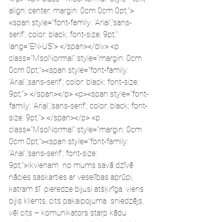
align: center; margin: 0cm 0cm 0pt;">
<span style="font-family: ‘Arial’,’sans-
serif’; color: black; font-size: 9pt;" 
lang="EN-US"> </span></div> <p 
class="MsoNormal" style="margin: 0cm 
0cm 0pt;"><span style="font-family: 
‘Arial’,’sans-serif’; color: black; font-size: 
9pt;"> </span></p> <p><span style="font-
family: ‘Arial’,’sans-serif’; color: black; font-
size: 9pt;"> </span></p> <p 
class="MsoNormal" style="margin: 0cm 
0cm 0pt;"><span style="font-family: 
‘Arial’,’sans-serif’; font-size: 
9pt;">Ikvienam  no mums savā dzīvē 
nācies saskarties ar veselības aprūpi, 
katram šī  pieredze bijusi atšķirīga: viens 
bijis klients, cits pakalpojuma  sniedzējs, 
vēl cits – komunikators starp kādu 