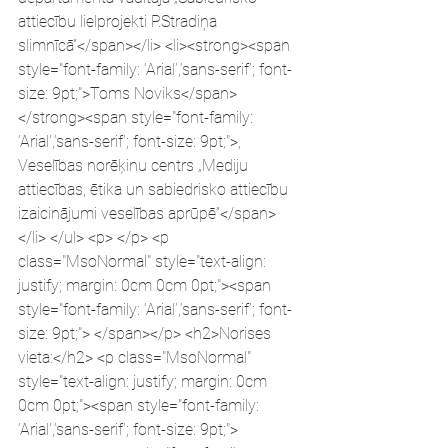
attiecību lielprojekti P.Stradiņa 
slimnīcā”</span></li> <li><strong><span 
style="font-family: ‘Arial’,’sans-serif’; font-
size: 9pt;">Toms Noviks</span>
</strong><span style="font-family: 
‘Arial’,’sans-serif’; font-size: 9pt;">, 
Veselības norēķinu centrs „Mediju 
attiecības, ētika un sabiedrisko attiecību 
izaicinājumi veselības aprūpē”</span>
</li> </ul> <p> </p> <p 
class="MsoNormal" style="text-align: 
justify; margin: 0cm 0cm 0pt;"><span 
style="font-family: ‘Arial’,’sans-serif’; font-
size: 9pt;"> </span></p> <h2>Norises 
vieta:</h2> <p class="MsoNormal" 
style="text-align: justify; margin: 0cm 
0cm 0pt;"><span style="font-family: 
‘Arial’,’sans-serif’; font-size: 9pt;"> 