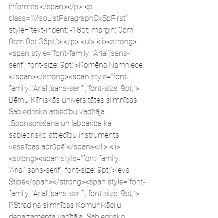
informēs:</span></p> <p 
class="MsoListParagraphCxSpFirst" 
style="text-indent: -18pt; margin: 0cm 
0cm 0pt 36pt;"> </p> <ul> <li><strong>
<span style="font-family: ‘Arial’,’sans-
serif’; font-size: 9pt;">Romēna Namniece,
</span></strong><span style="font-
family: ‘Arial’,’sans-serif’; font-size: 9pt;"> 
Bērnu Klīniskās universitātes slimnīcas 
Sabiedrisko attiecību vadītāja  
„Sponsorēšana un labdarība kā 
sabiedrisko attiecību instruments  
veselības aprūpē”</span></li> <li>
<strong><span style="font-family: 
‘Arial’,’sans-serif’; font-size: 9pt;">Ieva 
Stibe</span></strong><span style="font-
family: ‘Arial’,’sans-serif’; font-size: 9pt;">, 
P.Stradiņa slimnīcas Komunikāciju 
departamenta vadītāja „Sabiedrisko 