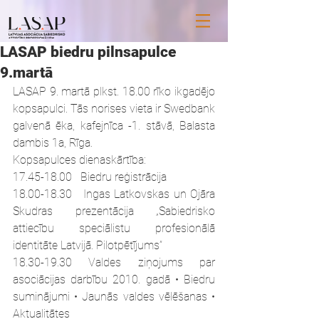
LASAP biedru pilnsapulce
9.martā
LASAP 9. martā plkst. 18.00 rīko ikgadējo 
kopsapulci. Tās norises vieta ir Swedbank 
galvenā ēka, kafejnīca -1. stāvā, Balasta 
dambis 1a, Rīga. 
Kopsapulces dienaskārtība:
17.45-18.00   Biedru reģistrācija
18.00-18.30   Ingas Latkovskas un Ojāra 
Skudras prezentācija „Sabiedrisko 
attiecību speciālistu profesionālā 
identitāte Latvijā. Pilotpētījums”
18.30-19.30 Valdes ziņojums par 
asociācijas darbību 2010. gadā • Biedru 
suminājumi • Jaunās valdes vēlēšanas • 
Aktualitātes