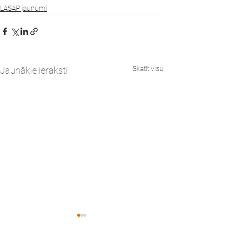
LASAP jaunumi
Skatīt visu
Jaunākie ieraksti