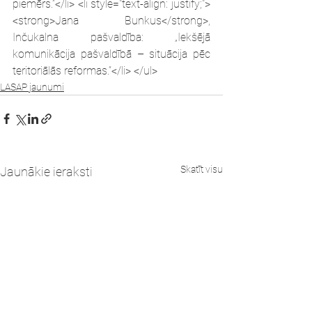
piemērs.”</li> <li style="text-align: justify;">
<strong>Jana Bunkus</strong>, 
Inčukalna pašvaldība: „Iekšējā 
komunikācija pašvaldībā – situācija pēc 
teritoriālās reformas.”</li> </ul>
LASAP jaunumi
Skatīt visu
Jaunākie ieraksti