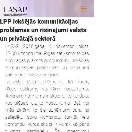
LPP Iekšējās komunikācijas
problēmas un risinājumi valsts
un privātajā sektorā
LASAP 2010.gada 4. novembrī plkst. 
17:00 uzņēmuma „Rīgas satiksme” telpās 
rīko Labās prakses pēcpusdienu „Iekšējās 
komunikācijas problēmas un risinājumi 
valsts un privātajā sektorā”.
Izdzirdot tādu uzņēmumu, kā Parex, 
Rīgas satiksme vai Rimi nosaukumu, 
ikvienam no mums ir skaidrs, ko tie dara, 
kas slēpjas aiz to nosaukuma. Bet, vai 
mēs zinām, ko šie uzņēmumi dara, lai 
saliedētu savu komandu, turklāt lielu 
komandu, kuras skaits ir vairāk kā pāris 
tūkstoši darbinieku. Šo uzņēmumu 