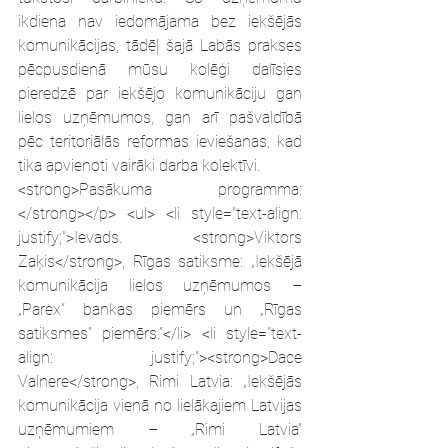
ikdiena nav iedomājama bez iekšējās 
komunikācijas, tādēļ šajā Labās prakses 
pēcpusdienā mūsu kolēģi dalīsies 
pieredzē par iekšējo komunikāciju gan 
lielos uzņēmumos, gan arī pašvaldībā 
pēc teritoriālās reformas ieviešanas, kad 
tika apvienoti vairāki darba kolektīvi.
<strong>Pasākuma programma:
</strong></p> <ul> <li style="text-align: 
justify;">Ievads. <strong>Viktors 
Zaķis</strong>, Rīgas satiksme: „Iekšējā 
komunikācija lielos uzņēmumos – 
„Parex” bankas piemērs un „Rīgas 
satiksmes” piemērs.”</li> <li style="text-
align: justify;"><strong>Dace 
Valnere</strong>, Rimi Latvia: „Iekšējās 
komunikācija vienā no lielākajiem Latvijas 
uzņēmumiem – „Rimi Latvia” 