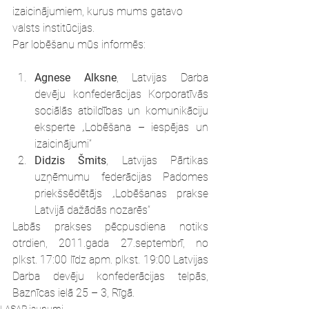
izaicinājumiem, kurus mums gatavo 
valsts institūcijas. 
Par lobēšanu mūs informēs:
Agnese Alksne
, Latvijas Darba 
devēju konfederācijas Korporatīvās  
sociālās atbildības un komunikāciju 
eksperte „Lobēšana – iespējas un 
izaicinājumi”
Didzis Šmits
, Latvijas Pārtikas 
uzņēmumu federācijas Padomes 
priekšsēdētājs „Lobēšanas prakse 
Latvijā dažādās nozarēs”
Labās prakses pēcpusdiena notiks 
otrdien, 2011.gada 27.septembrī, no 
plkst. 17:00 līdz apm. plkst. 19:00 Latvijas 
Darba devēju konfederācijas telpās, 
Baznīcas ielā 25 – 3, Rīgā.