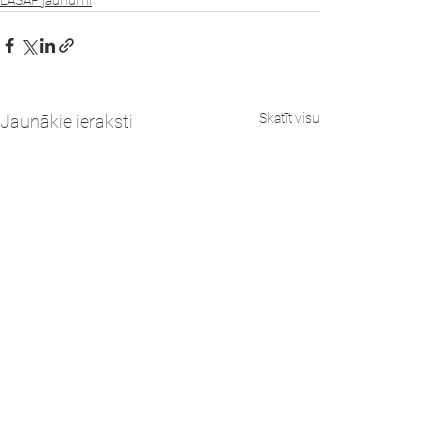
LASAP jaunumi
Skatīt visu
Jaunākie ieraksti