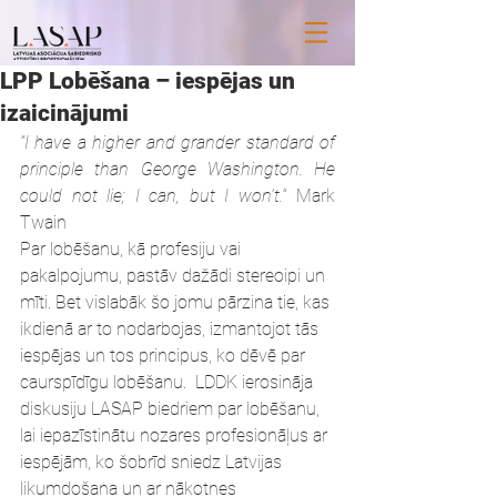
LPP Lobēšana – iespējas un
izaicinājumi
“I have a higher and grander standard of 
principle than George Washington. He 
could not lie; I can, but I won’t.
“ Mark 
Twain
Par lobēšanu, kā profesiju vai 
pakalpojumu, pastāv dažādi stereoipi un 
mīti. Bet vislabāk šo jomu pārzina tie, kas 
ikdienā ar to nodarbojas, izmantojot tās 
iespējas un tos principus, ko dēvē par 
caurspīdīgu lobēšanu.  LDDK ierosināja 
diskusiju LASAP biedriem par lobēšanu, 
lai iepazīstinātu nozares profesionāļus ar 
iespējām, ko šobrīd sniedz Latvijas 
likumdošana un ar nākotnes 