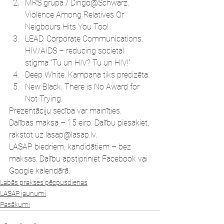
MRS grupa / Dingo@Schwarz. 
Violence Among Relatives Or 
Neigbours Hits You Too!
LEAD. Corporate Communications. 
HIV/AIDS – reducing societal 
stigma “Tu un HIV? Tu un HIV!”
Deep White. Kampaņa tiks precizēta.
New Black. There is No Award for 
Not Trying.
Prezentāciju secība var mainīties.
Dalības maksa – 15 eiro. Dalību piesakiet, 
rakstot uz lasap@lasap.lv.
LASAP biedriem, kandidātiem – bez 
maksas. Dalību apstipriniet Facebook vai 
Google kalendārā.
Labās prakses pēcpusdienas
LASAP jaunumi
Pasākumi