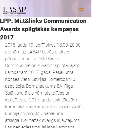
LPP: Mi:t&links Communication
Awards spilgtākās kampaņas
2017
2018. gada 19. aprīlī plkst. 18:00-20:00 
aicinām uz LASAP Labās prakses 
pēcpusdienu par “Mi:t&links 
Communication Awards” spilgtākajām 
kampaņām 2017. gadā. Pasākuma 
norises vieta: Latvijas Komercbanku 
asociācija, Doma laukums 8A, Rīga.
Šajā vakarā aicinām atskatīties un 
iepazīties ar 2017. gada spilgtākajām 
komunikācijas kampaņām un izdiskutēt, 
kur bija šo projektu panākumu 
atslēga. Ne mazāk svarīgs ir jautājums, 
kas nepieciešams, lai laba kampaņa 