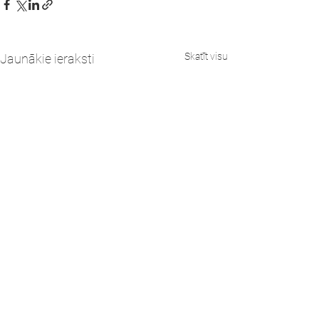
Skatīt visu
Jaunākie ieraksti
Komentāri