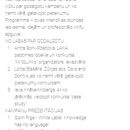
kļūtu par godalgotu kampaņu un ko 
ņemt vērā, gatavojot pieteikumu.
Programma – divas intensīvas stundas 
iedvesmai, idejām un profesionālo knifu 
apguvei:
NO LABAS PAR GODALGOTU
Antra Bork-Ržečicka, LAKA 
padomes locekle un konkursa 
“Mi:t&Links” organizatore. Ievadvārdi
Lolita Stašāne. Žūrijas acs. Do-s and 
Don’t-s jeb ko ņemt vērā, gatavojot 
pieteikumu konkursam
Ieva Knāķe-Milberga. Ar ko 
jārēķinās, veidojot konkursa “case 
study”
KAMPAŅU PREZENTĀCIJAS
Golin Riga / White Label. Knowledge 
has no language!