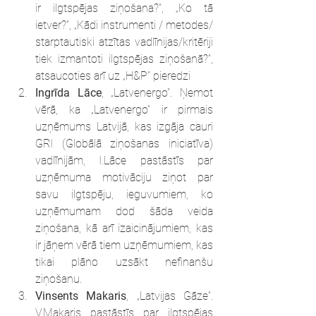
ir ilgtspējas ziņošana?”, „Ko tā 
ietver?”, „Kādi instrumenti / metodes/ 
starptautiski atzītas vadlīnijas/kritēriji 
tiek izmantoti ilgtspējas ziņošanā?”, 
atsaucoties arī uz „H&P” pieredzi
Ingrīda Lāce
, „Latvenergo”. Ņemot 
vērā, ka „Latvenergo” ir pirmais 
uzņēmums Latvijā, kas izgāja cauri 
GRI (Globālā ziņošanas iniciatīva) 
vadlīnijām, I.Lāce pastāstīs par 
uzņēmuma motivāciju ziņot par 
savu ilgtspēju, ieguvumiem, ko 
uzņēmumam dod šāda veida 
ziņošana, kā arī izaicinājumiem, kas 
ir jāņem vērā tiem uzņēmumiem, kas 
tikai plāno uzsākt nefinanšu 
ziņošanu.
Vinsents Makaris
, „Latvijas Gāze”. 
V.Makaris pastāstīs par ilgtspējas 