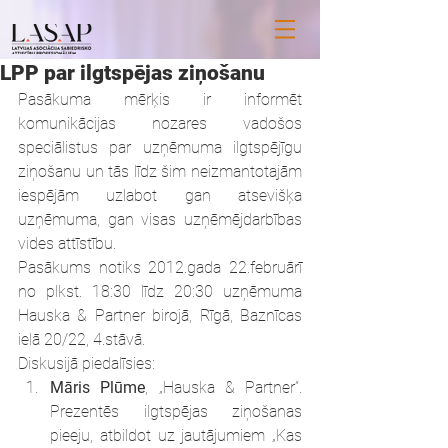
LPP par ilgtspējas ziņošanu
Pasākuma mērķis ir informēt 
komunikācijas nozares vadošos 
speciālistus par uzņēmuma ilgtspējīgu 
ziņošanu un tās līdz šim neizmantotajām 
iespējām uzlabot gan atsevišķa 
uzņēmuma, gan visas uzņēmējdarbības 
vides attīstību.
Pasākums notiks 2012.gada 22.februārī 
no plkst. 18:30 līdz 20:30 uzņēmuma 
Hauska & Partner birojā, Rīgā, Baznīcas 
ielā 20/22, 4.stāvā.
Diskusijā piedalīsies:
Māris Plūme
, „Hauska & Partner”. 
Prezentēs ilgtspējas ziņošanas 
pieeju, atbildot uz jautājumiem „Kas 