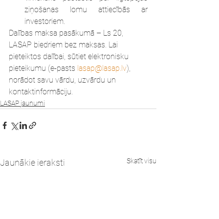
ziņošanas lomu attiecībās ar 
investoriem.
Dalības maksa pasākumā – Ls 20, 
LASAP biedriem bez maksas. Lai 
pieteiktos dalībai, sūtiet elektronisku 
pieteikumu (e-pasts 
lasap@lasap.lv
), 
norādot savu vārdu, uzvārdu un 
kontaktinformāciju.
LASAP jaunumi
Skatīt visu
Jaunākie ieraksti