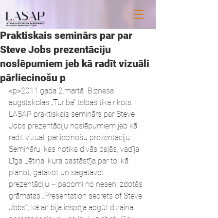
Praktiskais seminārs par par
Steve Jobs prezentāciju
noslēpumiem jeb kā radīt vizuāli
pārliecinošu p
<p>2011.gada 2.martā  Biznesa 
augstskolas „Turība” telpās tika rīkots 
LASAP praktiskais seminārs par Steve 
Jobs prezentāciju noslēpumiem jeb kā 
radīt vizuāli pārliecinošu prezentāciju.  
Semināru, kas notika divās daļās, vadīja 
Līga Lētiņa, kura pastāstīja par to, kā 
plānot, gatavot un sagatavot 
prezentāciju – padomi no nesen izdotās 
grāmatas „Presentation secrets of Steve 
Jobs”; kā arī bija iespēja apgūt dizaina 