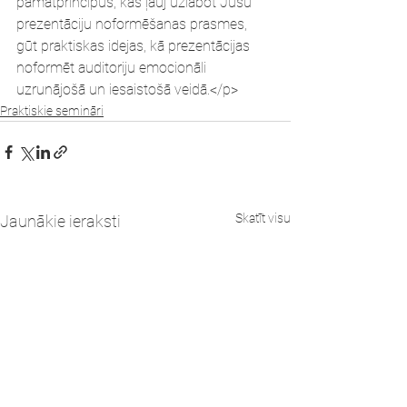
pamatprincipus, kas ļauj uzlabot Jūsu 
prezentāciju noformēšanas prasmes, 
gūt praktiskas idejas, kā prezentācijas 
noformēt auditoriju emocionāli 
uzrunājošā un iesaistošā veidā.</p>
Praktiskie semināri
Skatīt visu
Jaunākie ieraksti