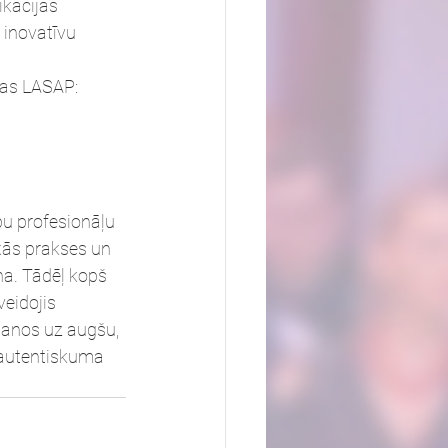
ikācijas 
 inovatīvu 
ības LASAP:
u profesionāļu 
kās prakses un 
na. Tādēļ kopš 
eidojis 
šanos uz augšu, 
 autentiskuma 