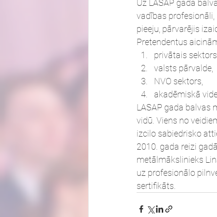
Uz LASAP gada balvai 
vadības profesionāli, 
pieeju, pārvarējis iz
Pretendentus aicinām 
privātais sektors
valsts pārvalde,
NVO sektors,
akadēmiskā vide
LASAP gada balvas mē
vidū. Viens no veidie
izcilo sabiedrisko at
2010. gada reizi gadā
metālmākslinieks Lin
uz profesionālo pilnv
sertifikāts.