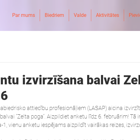
Par mums
Biedriem
Valde
Aktivitātes
Pievi
tu izvirzīšana balvai Ze
16
sabiedrisko attiecību profesionāļiem (LASAP) aicina izvirzī
vai “Zelta poga”. Aizpildiet anketu līdz 6. februārim! Tā ir
-1, vienu anketu iespējams aizpildīt vairākas reizes, izvirz