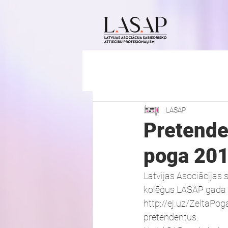
LASAP
Pretenden
poga 20
Latvijas Asociācijas 
kolēģus LASAP gada bal
http://ej.uz/ZeltaPoga
pretendentus.