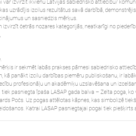
var izvirzīt ikvienu Latvijas sabiedrisko attiecību/ komun
kas uzrādījis izcilus rezultātus savā darbībā, demonstrējis
aicinājumus un sasniedzis mērķus.
izvirzīt četrās nozares kategorijās, neatkarīgi no pieder
,
.
rķis ir sekmēt labās prakses pārnesi sabiedrisko attiecīb
m, kā panākt izcilu darbības piemēru publiskošanu, ir labā
tiecību profesionāļu un akadēmiķu uzslavēšana un izcelša
 tiek pasniegta īpaša LASAP gada balva – Zelta poga, ko v
ards Počs. Uz pogas attēlotas kāpnes, kas simbolizē tiek
eidošanos. Katrai LASAP pasniegtajai pogai tiek piešķirts