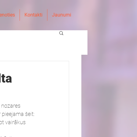
enoties
Kontakti
Jaunumi
lta
t nozares 
 pieejama šeit: 
ot vairākus 