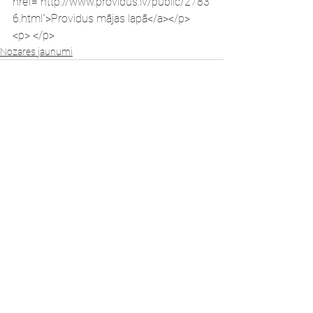
href="http://www.providus.lv/public/2783
6.html">Providus mājas lapā</a></p> 
<p> </p>
Nozares jaunumi
Skatīt visu
Jaunākie ieraksti