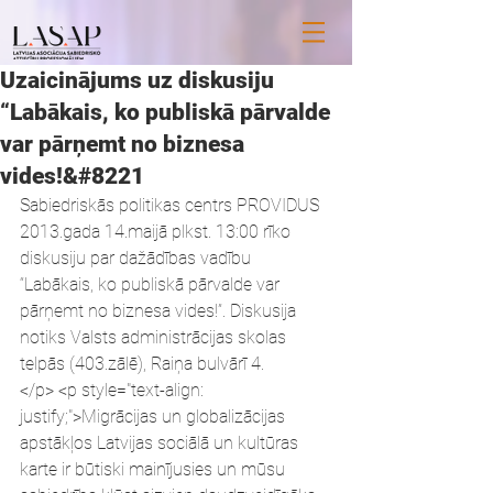
Uzaicinājums uz diskusiju
“Labākais, ko publiskā pārvalde
var pārņemt no biznesa
vides!&#8221
Sabiedriskās politikas centrs PROVIDUS 
2013.gada 14.maijā plkst. 13:00 rīko 
diskusiju par dažādības vadību 
“Labākais, ko publiskā pārvalde var 
pārņemt no biznesa vides!”. Diskusija 
notiks Valsts administrācijas skolas 
telpās (403.zālē), Raiņa bulvārī 4.
</p> <p style="text-align: 
justify;">Migrācijas un globalizācijas 
apstākļos Latvijas sociālā un kultūras 
karte ir būtiski mainījusies un mūsu 