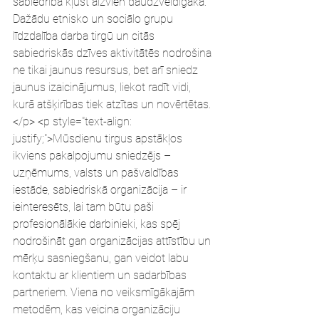
sabiedrība kļūst aizvien daudzveidīgāka. 
Dažādu etnisko un sociālo grupu 
līdzdalība darba tirgū un citās 
sabiedriskās dzīves aktivitātēs nodrošina 
ne tikai jaunus resursus, bet arī sniedz 
jaunus izaicinājumus, liekot radīt vidi, 
kurā atšķirības tiek atzītas un novērtētas.
</p> <p style="text-align: 
justify;">Mūsdienu tirgus apstākļos 
ikviens pakalpojumu sniedzējs – 
uzņēmums, valsts un pašvaldības 
iestāde, sabiedriskā organizācija – ir 
ieinteresēts, lai tam būtu paši 
profesionālākie darbinieki, kas spēj 
nodrošināt gan organizācijas attīstību un 
mērķu sasniegšanu, gan veidot labu 
kontaktu ar klientiem un sadarbības 
partneriem. Viena no veiksmīgākajām 
metodēm, kas veicina organizāciju 