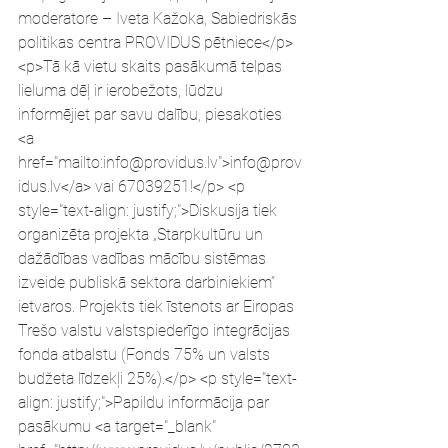
moderatore – Iveta Kažoka, Sabiedriskās 
politikas centra PROVIDUS pētniece</p> 
<p>Tā kā vietu skaits pasākumā telpas 
lieluma dēļ ir ierobežots, lūdzu 
informējiet par savu dalību, piesakoties 
<a 
href="mailto:info@providus.lv">info@prov
idus.lv</a> vai 67039251!</p> <p 
style="text-align: justify;">Diskusija tiek 
organizēta projekta „Starpkultūru un 
dažādības vadības mācību sistēmas 
izveide publiskā sektora darbiniekiem” 
ietvaros. Projekts tiek īstenots ar Eiropas 
Trešo valstu valstspiederīgo integrācijas 
fonda atbalstu (Fonds 75% un valsts 
budžeta līdzekļi 25%).</p> <p style="text-
align: justify;">Papildu informācija par 
pasākumu <a target="_blank" 