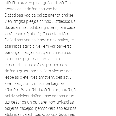
attīstību aizvien pieaugošas dažādības 
apstākļos, ir dažādības vadība. 
Dažādības vadība palīdz īstenot praksē 
vienlīdzīgas pieejas principu, attiecībā uz 
dažādām sabiedrības grupām, tanī pašā 
laikā respektējot atšķirības starp tām. 
Dažādības vadība ir spēja apzināties, ka 
atšķirības starp cilvēkiem var pārvērst 
par organizācijas iespējām un resursu. 
Tā dod iespēju ikvienam atklāt un 
izmantot savas spējas, jo nodrošina 
dažādu grupu pārstāvjiem vienlīdzīgas 
iespējas pieteikties amatiem, celt savu 
kvalifikāciju un virzīties pa karjeras 
kāpnēm. Savukārt dažādība organizācijā 
palīdz veicināt dažādu sabiedrības grupu 
uzticēšanos un pārvarēt komunikācijas 
barjeras, tādējādi ņemot vērā sabiedrības 
atšķirīgās vajadzības.</p> <p>Diskusijas 