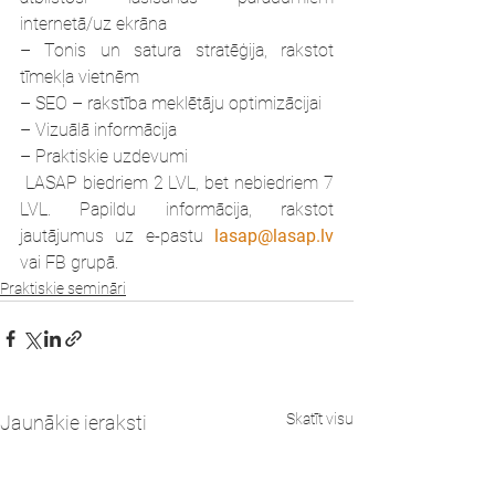
internetā/uz ekrāna
– Tonis un satura stratēģija, rakstot 
tīmekļa vietnēm
– SEO – rakstība meklētāju optimizācijai
– Vizuālā informācija
– Praktiskie uzdevumi
 LASAP biedriem 2 LVL, bet nebiedriem 7 
LVL. Papildu informācija, rakstot 
jautājumus uz e-pastu
lasap@lasap.lv
vai FB grupā.
Praktiskie semināri
Skatīt visu
Jaunākie ieraksti