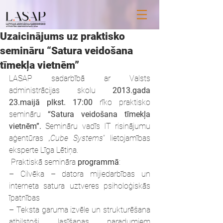
Uzaicinājums uz praktisko
semināru “Satura veidošana
tīmekļa vietnēm”
LASAP sadarbībā ar Valsts 
administrācijas skolu 
2013.gada 
23.maijā plkst. 17:00
 rīko praktisko 
semināru 
“Satura veidošana tīmekļa 
vietnēm”. 
Semināru vadīs IT risinājumu 
aģentūras „
Cube Systems
” lietojamības 
eksperte Līga Lētiņa.
 Praktiskā semināra
 programmā
:
– Cilvēka – datora mijiedarbības un 
interneta satura uztveres psiholoģiskās 
īpatnības
– Teksta garuma izvēle un strukturēšana 
atbilstoši lasīšanas paradumiem 