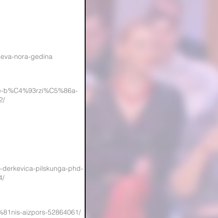
n/ieva-nora-gedina
nese-b%C4%93rzi%C5%86a-
2/
ta-derkevica-pilskunga-phd-
4/
4%81nis-aizpors-52864061/