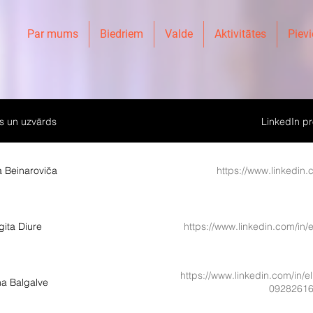
Par mums
Biedriem
Valde
Aktivitātes
Pievi
s un uzvārds
LinkedIn pro
a Beinaroviča
https://www.linkedin.
gita Diure
https://www.linkedin.com/in/
https://www.linkedin.com/in
na Balgalve
09282616