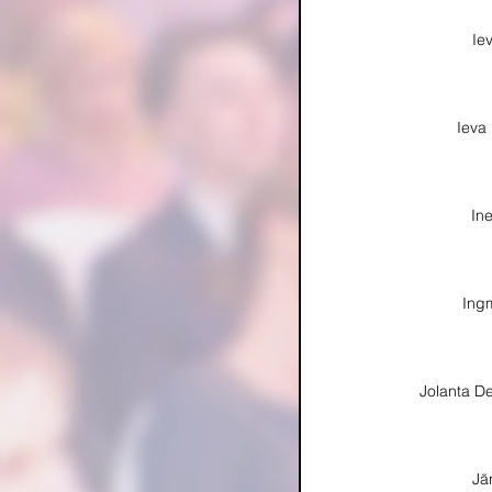
Ie
Ieva
In
Ingm
Jolanta D
Jā