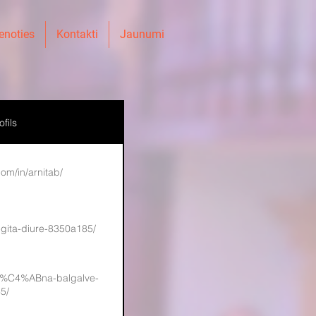
enoties
Kontakti
Jaunumi
fils
com/in/arnitab/
egita-diure-8350a185/
/el%C4%ABna-balgalve-
5/