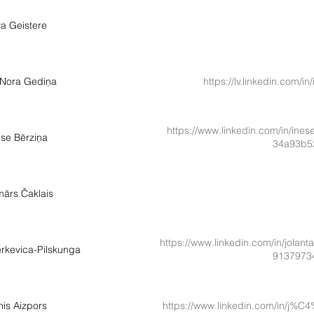
va Geistere
 Nora Gediņa
https://lv.linkedin.com/i
https://www.linkedin.com/in/i
ese Bērziņa
34a93b5
ārs Čaklais
https://www.linkedin.com/in/jolan
erkevica-Pilskunga
9137973
nis Aizpors
https://www.linkedin.com/in/j%C