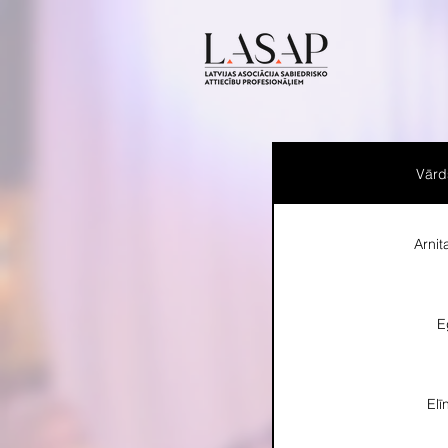
Vārd
Arnit
E
Elī