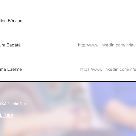
tīne Bērziņa
ura Bagātā
http://www.linkedin.com/in/l
sma Dzelme
https://www.linkedin.com/in/
LASAP obligāta
LITIKA