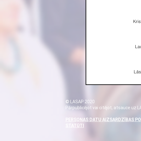
Kris
La
Lā
© LASAP 2020
Pārpublicējot vai citējot, atsauce uz 
PERSONAS DATU AIZSARDZĪBAS PO
STATŪTI