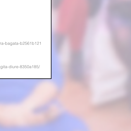
aura-bagata-b2561b121
egita-diure-8350a185/