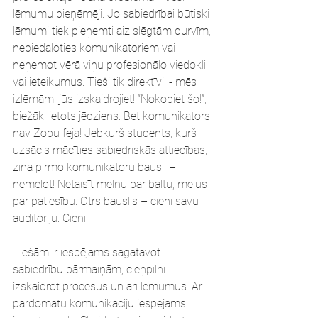
lēmumu pieņēmēji. Jo sabiedrībai būtiski 
lēmumi tiek pieņemti aiz slēgtām durvīm, 
nepiedaloties komunikatoriem vai 
neņemot vērā viņu profesionālo viedokli 
vai ieteikumus. Tieši tik direktīvi, - mēs 
izlēmām, jūs izskaidrojiet! “Nokopiet šo!”, 
biežāk lietots jēdziens. Bet komunikators 
nav Zobu feja! Jebkurš students, kurš 
uzsācis mācīties sabiedriskās attiecības, 
zina pirmo komunikatoru bausli – 
nemelot! Netaisīt melnu par baltu, melus 
par patiesību. Otrs bauslis – cieni savu 
auditoriju. Cieni! 
Tiešām ir iespējams sagatavot 
sabiedrību pārmaiņām, cieņpilni 
izskaidrot procesus un arī lēmumus. Ar 
pārdomātu komunikāciju iespējams 