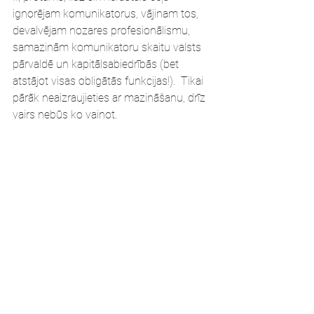
ignorējam komunikatorus, vājinam tos, 
devalvējam nozares profesionālismu, 
samazinām komunikatoru skaitu valsts 
pārvaldē un kapitālsabiedrībās (bet 
atstājot visas obligātās funkcijas!).  Tikai 
pārāk neaizraujieties ar mazināšanu, drīz 
vairs nebūs ko vainot.
Sigita Pildava
, LASAP valdes pārstāve, 
Komunikācijas profesionāle, 
stratēģiskās 
un krīžu komunikācijas eksperte, 
Elements C vadītāja
Sigita Pildava
viedokļa raksts
valsts pārvalde
pārdomas
Komunikatori
valdības komunikācija
cieņpilna komunikācija
profesionāla komunikācija
Blogs