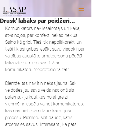
Drusk' labāks par peidžeri...
Komunikators nav iesaiņotājs un kaka, 
atvainojos, par konfekti nekad nekļūs! 
Saiņo kā gribi. Tieši tik nepolitkorekti un 
tieši tik asi gribas iesākt savu viedokli par 
valdības augstāko amatpersonu pēdējā 
laika izteikumiem saistībā ar 
komunikatoru “neprofesionalitāti”. 
Diemžēl tas nav itin nekas jauns. Sāk 
veidoties jau sava veida nacionālais 
paterns, - ja kaut kas noiet greizi, 
vienmēr ir iespēja vainot komunikatorus, 
kas nav pietiekami labi skaidrojuši 
procesu. Piemēru šeit daudz, katrs 
atcerēsies savus. Interesanti, ka pats 