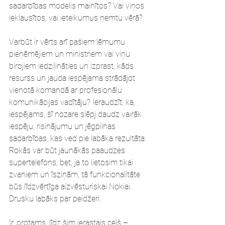
sadarbības modelis mainītos? Vai viņos 
ieklausītos, vai ieteikumus ņemtu vērā? 
Varbūt ir vērts arī pašiem lēmumu 
pieņēmējiem un ministriem vai viņu 
birojiem iedziļināties un izprast, kāds 
resurss un jauda iespējama strādājot 
vienotā komandā ar profesionālu 
komunikācijas vadītāju? Ieraudzīt, ka, 
iespējams, šī nozare slēpj daudz vairāk 
iespēju, risinājumu un jēgpilnas 
sadarbības, kas ved pie labāka rezultāta. 
Rokās var būt jaunākās paaudzes 
supertelefons, bet, ja to lietosim tikai 
zvaniem un īsziņām, tā funkcionalitāte 
būs līdzvērtīga aizvēsturiskai Nokiai. 
Drusku labāks par peidžeri.
Ir, protams, līdz šim ierastais ceļš – 