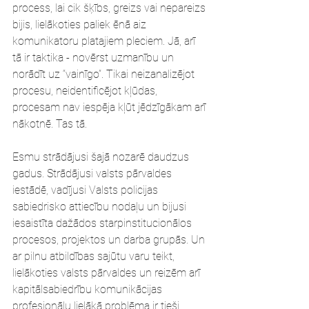
process, lai cik šķībs, greizs vai nepareizs 
bijis, lielākoties paliek ēnā aiz 
komunikatoru platajiem pleciem. Jā, arī 
tā ir taktika - novērst uzmanību un 
norādīt uz “vainīgo”. Tikai neizanalizējot 
procesu, neidentificējot kļūdas, 
procesam nav iespēja kļūt jēdzīgākam arī 
nākotnē. Tas tā. 
Esmu strādājusi šajā nozarē daudzus 
gadus. Strādājusi valsts pārvaldes 
iestādē, vadījusi Valsts policijas 
sabiedrisko attiecību nodaļu un bijusi 
iesaistīta dažādos starpinstitucionālos 
procesos, projektos un darba grupās. Un 
ar pilnu atbildības sajūtu varu teikt, 
lielākoties valsts pārvaldes un reizēm arī 
kapitālsabiedrību komunikācijas 
profesionāļu lielākā problēma ir tieši 