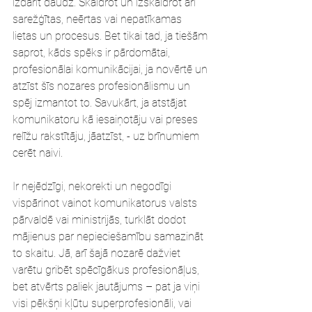
izdarīt daudz. Skaidrot un izskaidrot arī 
sarežģītas, neērtas vai nepatīkamas 
lietas un procesus. Bet tikai tad, ja tiešām 
saprot, kāds spēks ir pārdomātai, 
profesionālai komunikācijai, ja novērtē un 
atzīst šīs nozares profesionālismu un 
spēj izmantot to. Savukārt, ja atstājat 
komunikatoru kā iesaiņotāju vai preses 
relīžu rakstītāju, jāatzīst, - uz brīnumiem 
cerēt naivi. 
Ir nejēdzīgi, nekorekti un negodīgi 
vispārinot vainot komunikatorus valsts 
pārvaldē vai ministrijās, turklāt dodot 
mājienus par nepieciešamību samazināt 
to skaitu. Jā, arī šajā nozarē dažviet 
varētu gribēt spēcīgākus profesionāļus, 
bet atvērts paliek jautājums – pat ja viņi 
visi pēkšņi kļūtu superprofesionāli, vai 