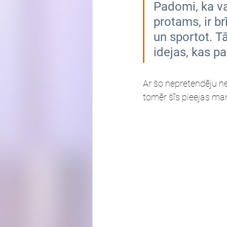
Padomi, ka vaj
protams, ir br
un sportot. T
idejas, kas pa
Ar šo nepretendēju ne
tomēr šīs pieejas man