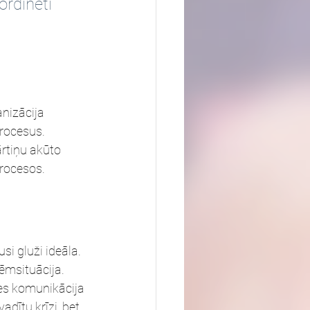
ordinēti 
anizācija 
procesus. 
ārtiņu akūto 
procesos.
si gluži ideāla. 
ēmsituācija. 
zes komunikācija 
dītu krīzi, bet 