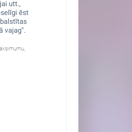
i utt., 
selīgi ēst 
balstītas 
ā vajag".
 maksimumu, 