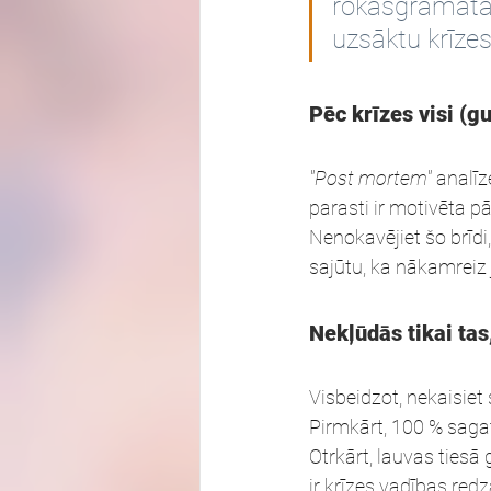
rokasgrāmatas)
uzsāktu krīze
Pēc krīzes visi (gu
"Post mortem"
 analīz
parasti ir motivēta p
Nenokavējiet šo brīdi,
sajūtu, ka nākamreiz
Nekļūdās tikai tas
Visbeidzot, nekaisiet 
Pirmkārt, 100 % sagat
Otrkārt, lauvas tiesā
ir krīzes vadības red