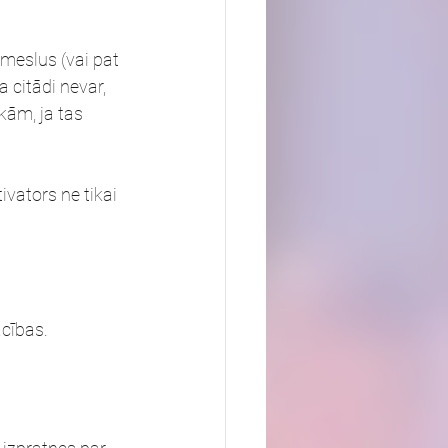
iemeslus (vai pat 
 citādi nevar, 
kām, ja tas 
vators ne tikai 
ācības.