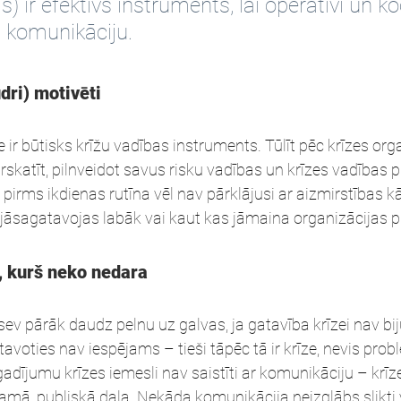
 ir efektīvs instruments, lai operatīvi un ko
s komunikāciju.
dri) motivēti
e ir būtisks krīžu vadības instruments. Tūlīt pēc krīzes org
ārskatīt, pilnveidot savus risku vadības un krīzes vadības 
 pirms ikdienas rutīna vēl nav pārklājusi ar aizmirstības k
 jāsagatavojas labāk vai kaut kas jāmaina organizācijas 
, kurš neko nedara
sev pārāk daudz pelnu uz galvas, ja gatavība krīzei nav biju
avoties nav iespējams – tieši tāpēc tā ir krīze, nevis probl
 gadījumu krīzes iemesli nav saistīti ar komunikāciju – krī
zamā, publiskā daļa. Nekāda komunikācija neizglābs slikti va