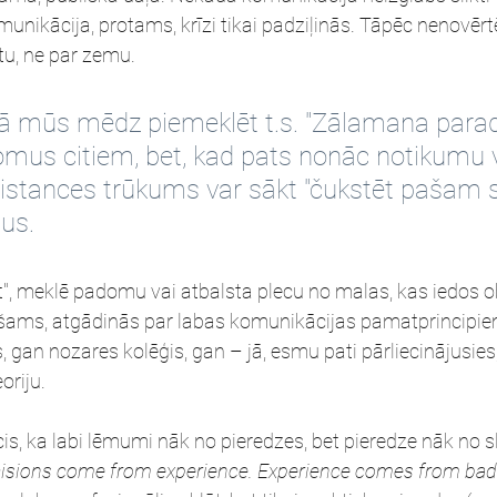
omunikācija, protams, krīzi tikai padziļinās. Tāpēc nenovērt
tu, ne par zemu.
ijā mūs mēdz piemeklēt t.s. "Zālamana parad
omus citiem, bet, kad pats nonāc notikumu vi
istances trūkums var sākt "čukstēt pašam s
us.
st", meklē padomu vai atbalsta plecu no malas, kas iedos ob
iešams, atgādinās par labas komunikācijas pamatprincipiem
 gan nozares kolēģis, gan – jā, esmu pati pārliecinājusies,
oriju.
is, ka labi lēmumi nāk no pieredzes, bet pieredze nāk no s
isions come from experience. Experience comes from bad