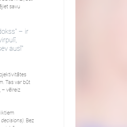
ējiet savu 
okss" – ir 
rpulī, 
ev ausī" 
jektivitātes 
. Tas var būt 
 – vēlreiz 
liktiem 
 decisions)
. Bez 