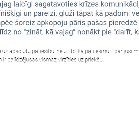
ag laicīgi sagatavoties krīzes komunikācija
īnišķīgi un pareizi, gluži tāpat kā padomi ve
āpēc šoreiz apkopoju pāris pašas pieredzē 
līdz no "zināt, kā vajag" nonākt pie "darīt, k
 uz absolūtu patiesību, ne uz to, ka pati esmu izdarījusi
 ir palīdzējušas vismaz virzīties uz priekšu.