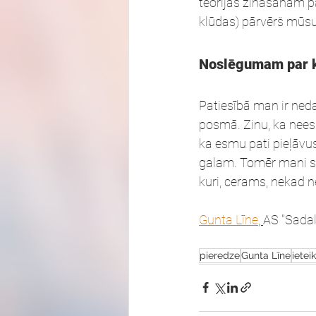
teorijas zināšanām pa
klūdas) pārvērš mūsu
Noslēgumam par k
Patiesībā man ir neda
posmā. Zinu, ka neesm
ka esmu pati pieļāvus
galam. Tomēr mani sti
kuri, cerams, nekad 
Gunta Līne
, 
AS "Sadal
pieredze
Gunta Līne
ietei