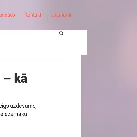
enoties
Kontakti
Jaunumi
 – kā
icīgs uzdevums, 
steidzamāku 