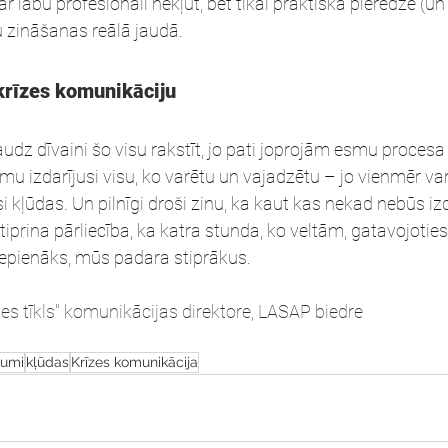
r labu profesionāli nekļūt, bet tikai praktiska pieredze (
 zināšanas reālā jaudā.
rīzes komunikāciju
udz dīvaini šo visu rakstīt, jo pati joprojām esmu proces
u izdarījusi visu, ko varētu un vajadzētu – jo vienmēr var 
i kļūdas. Un pilnīgi droši zinu, ka kaut kas nekad nebūs iz
prina pārliecība, ka katra stunda, ko veltām, gatavojotie
nepienāks, mūs padara stiprākus.
es tīkls" komunikācijas direktore, LASAP biedre
kumi
kļūdas
Krīzes komunikācija