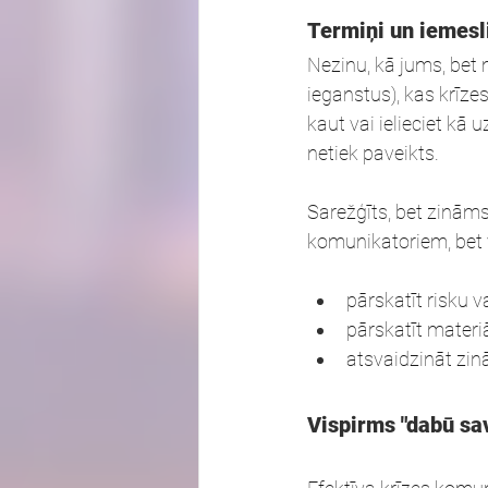
Termiņi un iemesl
Nezinu, kā jums, bet 
ieganstus), kas krīzes
kaut vai ielieciet kā
netiek paveikts.
Sarežģīts, bet zināms
komunikatoriem, bet v
pārskatīt risku 
pārskatīt materi
atsvaidzināt zin
Vispirms "dabū sav