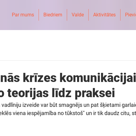
Par mums
Biedriem
Valde
Aktivitātes
Pievi
nās krīzes komunikācijai
 teorijas līdz praksei
 vadlīniju izveide var būt smagnējs un pat šķietami garla
klēs viena iespējamība no tūkstoš" un ir tik daudz citu, 