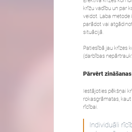
Efektīva krīzes komu
krīžu vadību un par k
veidot. Laba metode i
parādot vai atgādinot
situācijā.
Patiesībā jau krīzes 
(darbības nepārtrauktī
Pārvērt zināšanas
Iestājoties pēkšņai k
rokasgrāmatas, kaut a
rīcībai.
Individuāli rīcī