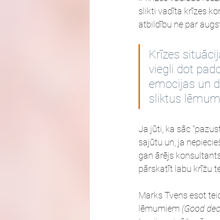
slikti vadīta krīzes k
atbildību ne par augs
Krīzes situāc
viegli dot pad
emocijas un d
sliktus lēmum
Ja jūti, ka sāc "pazu
sajūtu un, ja nepiec
gan ārējs konsultants,
pārskatīt labu krīžu te
Marks Tvens esot teic
lēmumiem 
(Good dec