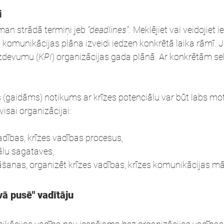
i
man strādā termiņi jeb 
"deadlines".
 Meklējiet vai veidojiet 
 komunikācijas plāna izveidi iedzen konkrētā laika rāmī. Ja
 uzdevumu (
KPI
) organizācijas gada plānā. Ar konkrētām se
 (gaidāms) notikums ar krīzes potenciālu var būt labs moti
isai organizācijai:
vadības, krīzes vadības procesus,
ālu sagataves,
āšanas, organizēt krīzes vadības, krīzes komunikācijas m
ā pusē" vadītāju