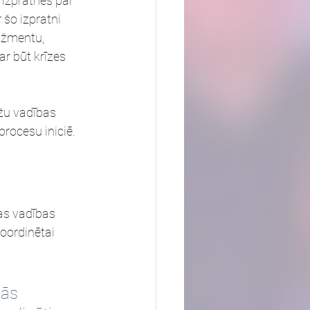
izpratnes par 
šo izpratni 
džmentu, 
ar būt krīzes 
žu vadības 
procesu iniciē.
as vadības 
oordinētai 
tās 