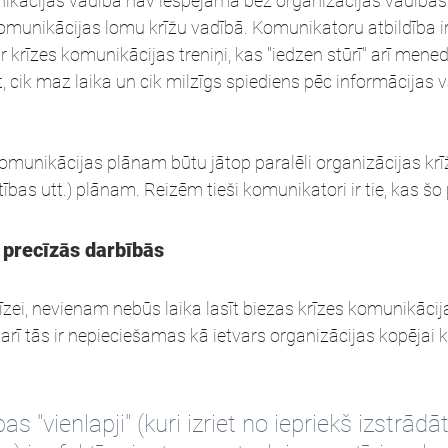
nikācijas vadība nav iespējama bez organizācijas vadības 
omunikācijas lomu krīžu vadībā. Komunikatoru atbildība ir 
r krīzes komunikācijas treniņi, kas "iedzen stūrī" arī mene
, cik maz laika un cik milzīgs spiediens pēc informācijas v
komunikācijas plānam būtu jātop paralēli organizācijas krī
bas utt.) plānam. Reizēm tieši komunikatori ir tie, kas šo 
 precīzās darbībās
rīzei, nevienam nebūs laika lasīt biezas krīzes komunikācij
rī tās ir nepieciešamas kā ietvars organizācijas kopējai k
bas "vienlapji" (kuri izriet no iepriekš izstrādā