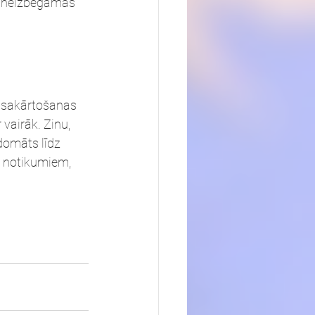
un neizbēgamas 
a sakārtošanas 
vairāk. Zinu, 
domāts līdz 
s notikumiem, 