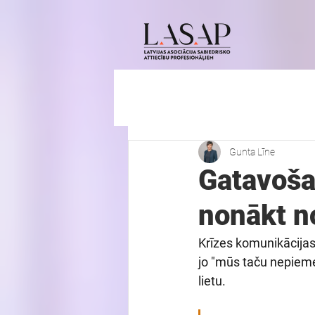
Gunta Līne
Gatavoša
nonākt no
Krīzes komunikācijas
jo "mūs taču nepieme
lietu.