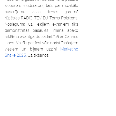
slepenais moderators, taču par muzikālo 
pavadījumu visas dienas garumā 
rūpēsies RADIO TEV DJ Toms Polakens. 
Noslēgumā uz lielajiem ekrāniem tiks 
demonstrētas pasaules līmeņa labāko 
reklāmu avantgards sadarbībā ar Cannes 
Lions.
 Vairāk par festivāla norisi, īpašajiem 
viesiem un biļetēm uzzini 
Marketing 
Shake 2025.
 Uz tikšanos!
WE ARE VERY ir notikumu un 
mārketinga aģentūra. Ilggadējā pieredze 
mārketinga projektu un pasākumu 
organizēšanā palīdz uzņēmumiem 
sasniegt vairāk. Mēs esam mierā tikai ar 
pasākumu, kas ir kļuvis par Notikumu. 
Par Notikumu jums un tiem, kas jums ir 
svarīgi.