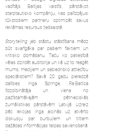
vadītājs Baltijas valstīs, pārstāvot 
starptautisko kompāniju, kas palīdzējusi 
tūkstošiem partneru optimizēt savus 
reklāmas resursus tiešsaistē. 
Storytelling
 jeb stāstu stāstīšana mēdz 
būt svarīgāka par pašiem faktiem un 
kritisko domāšanu. Taču ko patiesībā 
vēlas dzirdēt auditorija un kā uz to reaģēt 
mums, medijiem un sabiedrisko attiecību 
speciālistiem? Savā 20 gadu pieredzē 
dalīsies Inga Sprinģe, Re:Baltica 
līdzdibinātāja un viena no 
pazīstamākajām pētnieciskās 
žurnālistikas pārstāvēm Latvijā. Uzreiz 
pēc lekcijas Inga aicinās uz atvērto 
diskusiju par burbuļiem un tiltiem 
dažādas informācijas telpas savienošanā. 