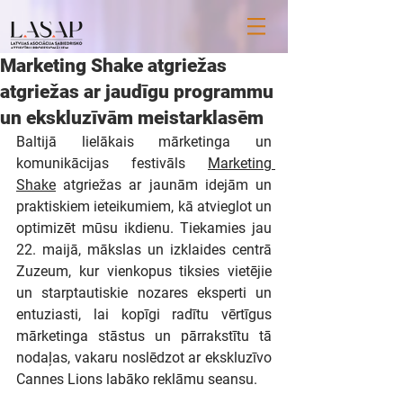
Marketing Shake atgriežas
atgriežas ar jaudīgu programmu
un ekskluzīvām meistarklasēm
Baltijā lielākais mārketinga un 
komunikācijas festivāls 
Marketing 
Shake
 atgriežas ar jaunām idejām un 
praktiskiem ieteikumiem, kā atvieglot un 
optimizēt mūsu ikdienu. Tiekamies jau 
22. maijā, mākslas un izklaides centrā 
Zuzeum, kur vienkopus tiksies vietējie 
un starptautiskie nozares eksperti un 
entuziasti, lai kopīgi radītu vērtīgus 
mārketinga stāstus un pārrakstītu tā 
nodaļas, vakaru noslēdzot ar ekskluzīvo 
Cannes Lions labāko reklāmu seansu.