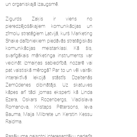
un organiskajā izaugsmē.
Zigurds Zaķis ir viens no 
pieredzējošākajiem komunikācijas un 
zīmolu stratēģiem Latvijā, kurš Marketing 
Shake dalībniekiem piedāvās stratēģiskās 
komunikācijas meistarklasi. Kā šis, 
svarīgākais mārketinga instruments var 
veicināt izmaiņas sabiedrībā, nozarē vai 
pat valstiskā mērogā? Par to un vēl vairāk 
interaktīvā lekcijā stāstīs Dzeltenās 
Zemūdenes dibinātājs. Uz skatuves 
kāpes arī tādi jomas eksperti kā Linda 
Ezera, Oskars Rozenbergs, Vladislava 
Romanova, Kristaps Pētersons, Ieva 
Bauma, Maija Milbrete un Kerstin Kessu 
Raidma.
Pasākuma gaisotni interesantāku padarīs 