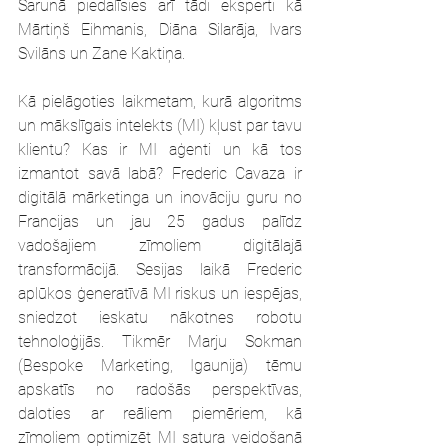
Sarunā piedalīsies arī tādi eksperti kā 
Mārtiņš Eihmanis, Diāna Silarāja, Ivars 
Svilāns un Zane Kaktiņa.
Kā pielāgoties laikmetam, kurā algoritms 
un mākslīgais intelekts (MI) kļust par tavu 
klientu? Kas ir MI aģenti un kā tos 
izmantot savā labā? Frederic Cavaza ir 
digitālā mārketinga un inovāciju guru no 
Francijas un jau 25 gadus palīdz 
vadošajiem zīmoliem digitālajā 
transformācijā. Sesijas laikā Frederic 
aplūkos ģeneratīvā MI riskus un iespējas, 
sniedzot ieskatu nākotnes robotu 
tehnoloģijās. Tikmēr Marju Sokman 
(Bespoke Marketing, Igaunija) tēmu 
apskatīs no radošās perspektīvas, 
daloties ar reāliem piemēriem, kā 
zīmoliem optimizēt MI satura veidošanā 