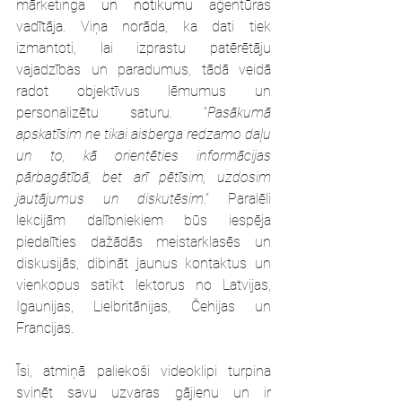
mārketinga 
un notikumu
aģentūras 
vadītāja. Viņa norāda, ka dati tiek 
izmantoti, lai izprastu patērētāju 
vajadzības un paradumus, tādā veidā 
radot objektīvus lēmumus un 
personalizētu saturu. “
Pasākumā 
apskatīsim ne tikai aisberga redzamo daļu 
un to, kā orientēties informācijas 
pārbagātībā, bet arī pētīsim, uzdosim 
jautājumus un diskutēsim
.” Paralēli 
lekcijām dalībniekiem būs iespēja 
piedalīties dažādās meistarklasēs un 
diskusijās, dibināt jaunus kontaktus un 
vienkopus satikt lektorus no Latvijas, 
Igaunijas, Lielbritānijas, Čehijas un 
Francijas.
Īsi, atmiņā paliekoši videoklipi turpina 
svinēt savu uzvaras gājienu un ir 