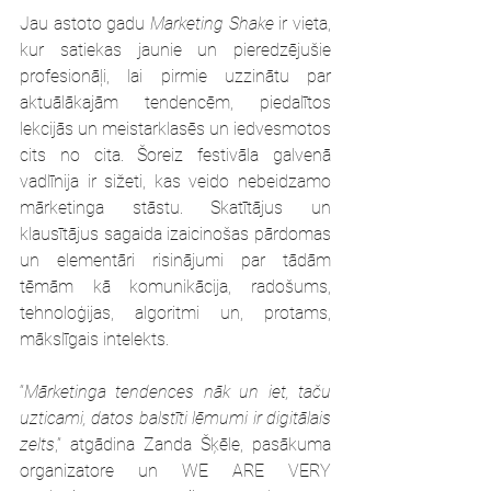
Jau astoto gadu 
Marketing Shake
 ir vieta, 
kur satiekas jaunie un pieredzējušie 
profesionāļi, lai pirmie uzzinātu par 
aktuālākajām tendencēm, piedalītos 
lekcijās un meistarklasēs un iedvesmotos 
cits no cita. Šoreiz festivāla galvenā 
vadlīnija ir sižeti, kas veido nebeidzamo 
mārketinga stāstu. Skatītājus un 
klausītājus sagaida izaicinošas pārdomas 
un elementāri risinājumi par tādām 
tēmām kā komunikācija, radošums, 
tehnoloģijas, algoritmi un, protams, 
mākslīgais intelekts.
“
Mārketinga tendences nāk un iet, taču 
uzticami, datos balstīti lēmumi ir digitālais 
zelts
,” atgādina Zanda Šķēle, pasākuma 
organizatore un WE ARE VERY 