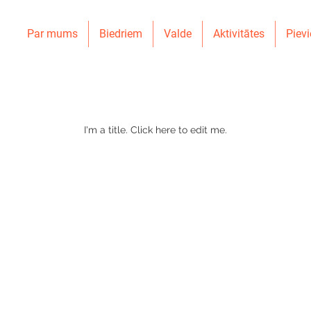
Par mums
Biedriem
Valde
Aktivitātes
Pievi
Our Team Members
I'm a title. ​Click here to edit me.