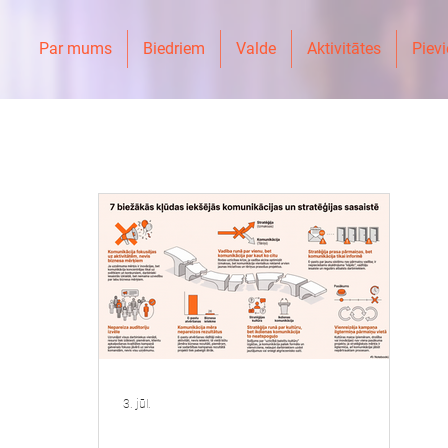
Par mums
Biedriem
Valde
Aktivitātes
Pievi
3. jūl.