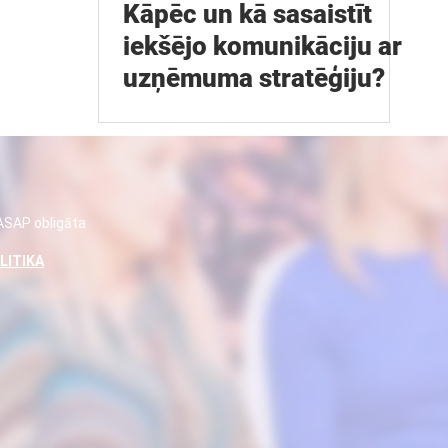
Kāpēc un kā sasaistīt
iekšējo komunikāciju ar
uzņēmuma stratēģiju?
LASAP obligāta
LITIKA