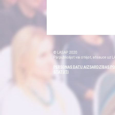
© LASAP 2020
Pārpublicējot vai citējot, atsauce uz 
PERSONAS DATU AIZSARDZĪBAS PO
STATŪTI