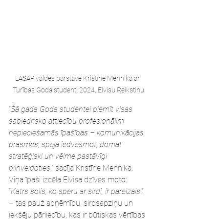
LASAP valdes pārstāve Kristīne Mennika ar 
Turības Goda studenti 2024, Elvisu Reikstiņu
“
Šā gada Goda studentei piemīt visas 
sabiedrisko attiecību profesionālim 
nepieciešamās īpašības – komunikācijas 
prasmes, spēja iedvesmot, domāt 
stratēģiski un vēlme pastāvīgi 
pilnveidoties
,” sacīja Kristīne Mennika. 
Viņa īpaši izcēla Elvisa dzīves moto: 
“
Katrs solis, ko speru ar sirdi, ir pareizais
!” 
– tas pauž apņēmību, sirdsapziņu un 
iekšēju pārliecību, kas ir būtiskas vērtības 