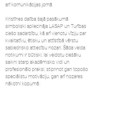
arī komunikācijas jomā.
Kristīnes dalība šajā pasākumā 
simboliski apliecināja LASAP un Turības 
ciešo sadarbību, kā arī vienotu vīziju par 
kvalitatīvu, ētisku un attīstībā vērstu 
sabiedrisko attiecību nozari. Šāda veida 
notikumi ir būtiski, lai veidotu ciešāku 
saikni starp akadēmisko vidi un 
profesionālo praksi, stiprinot gan topošo 
speciālistu motivāciju, gan arī nozares 
nākotni kopumā.