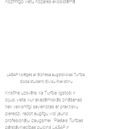
nozīmīgo vietu nozares ekosistēmā.
LASAP kolēģes ar Biznesa augstskolas Turība 
Goda studenti Elvisu Riekstiņu
Kristīne uzsvēra, ka Turība ilgstoši ir 
bijusi vieta, kur akadēmiskās zināšanas 
tiek veiksmīgi savienotas ar praktisku 
pieredzi, radot auglīgu vidi jauno 
profesionāļu izaugsmei.
 “Plašais Turības 
pārstāvniecības pulciņš LASAP ir 