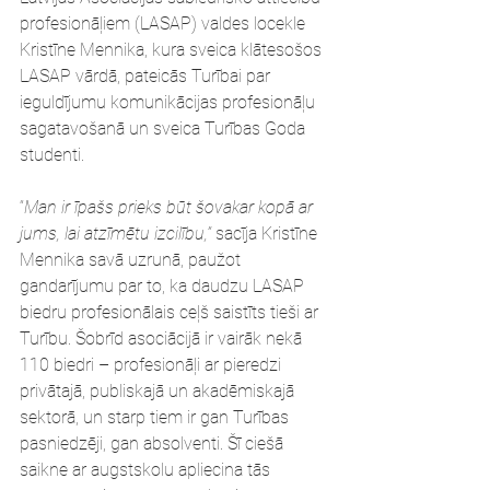
profesionāļiem (LASAP) valdes locekle 
Kristīne Mennika, kura sveica klātesošos 
LASAP vārdā, pateicās Turībai par 
ieguldījumu komunikācijas profesionāļu 
sagatavošanā un sveica Turības Goda 
studenti.
“
Man ir īpašs prieks būt šovakar kopā ar 
jums, lai atzīmētu izcilību,” 
sacīja Kristīne 
Mennika savā uzrunā, paužot 
gandarījumu par to, ka daudzu LASAP 
biedru profesionālais ceļš saistīts tieši ar 
Turību. Šobrīd asociācijā ir vairāk nekā 
110 biedri – profesionāļi ar pieredzi 
privātajā, publiskajā un akadēmiskajā 
sektorā, un starp tiem ir gan Turības 
pasniedzēji, gan absolventi. Šī ciešā 
saikne ar augstskolu apliecina tās 