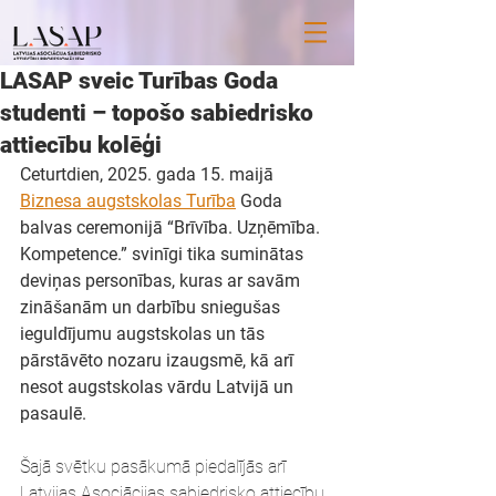
LASAP sveic Turības Goda
studenti – topošo sabiedrisko
attiecību kolēģi
Ceturtdien, 2025. gada 15. maijā 
Biznesa augstskolas Turība
 Goda 
balvas ceremonijā “Brīvība. Uzņēmība. 
Kompetence.” svinīgi tika suminātas 
deviņas personības, kuras ar savām 
zināšanām un darbību sniegušas 
ieguldījumu augstskolas un tās 
pārstāvēto nozaru izaugsmē, kā arī 
nesot augstskolas vārdu Latvijā un 
pasaulē. 
Šajā svētku pasākumā piedalījās arī 
Latvijas Asociācijas sabiedrisko attiecību 