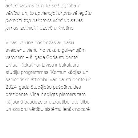
apliecinājums tam, ka šeit izglītība ir 
vērtība, un, to apvienojot ar praksē iegūtu 
pieredzi, top nākotnes līderi un savas 
jomas izcilniek
i,” uzsvēra Kristīne.
Viņas uzruna noslēdzās ar īpašu 
sveicienu vienai no vakara galvenajām 
varonēm – šī gada Goda studentei 
Elvisai Riekstiņai. Elvisa ir bakalaura 
studiju programmas “Komunikācijas un 
sabiedrisko attiecību vadība” studente un 
2024. gada Studējošo pašpārvaldes 
prezidente. Viņa ir spilgts piemērs tam, 
kā jaunā paaudze ar aizrautību, atbildību 
un skaidru vērtību sistēmu ienāk nozarē.