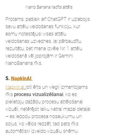
Nano Banana radīts attēls
Protams, pašlaik arī ChatGPT ir uzlabojis 
savu attēlu veidošanas funkciju, kur 
esmu notestējusi visas attēlu 
veidošanas uzvednes, lai pārbaudītu 
rezultātu, bet mana izvēle Nr. 1 attēlu 
veidošanā vēl joprojām ir Gemini 
NanoBanana rīks.
5. 
NapkinAI 
Napkin.ai
ļoti ērts un viegli izmantojams 
rīks 
procesu vizualizēšanai
, ko es 
pielietoju dažādu procesu attēlošanai 
vizuāli, netērējot laiku katrai mazai detaļai 
– es iedodu procesa nosaukumu un 
soļus, ko vēlos redzēt, tad pats rīks 
automātiski izveido vizuālu shēmu. 