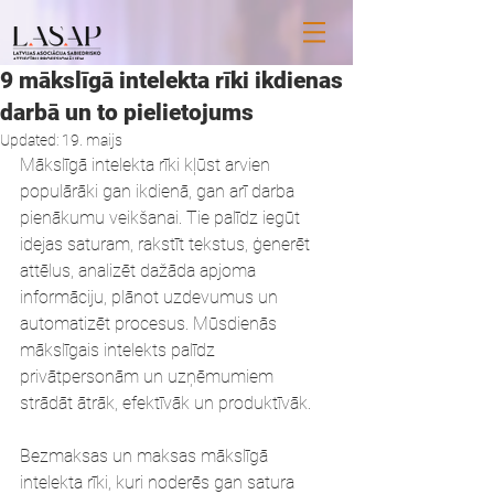
9 mākslīgā intelekta rīki ikdienas
darbā un to pielietojums
Updated:
19. maijs
Mākslīgā intelekta rīki kļūst arvien 
populārāki gan ikdienā, gan arī darba 
pienākumu veikšanai. Tie palīdz iegūt 
idejas saturam, rakstīt tekstus, ģenerēt 
attēlus, analizēt dažāda apjoma 
informāciju, plānot uzdevumus un 
automatizēt procesus. Mūsdienās 
mākslīgais intelekts palīdz 
privātpersonām un uzņēmumiem 
strādāt ātrāk, efektīvāk un produktīvāk.
Bezmaksas un maksas mākslīgā 
intelekta rīki, kuri noderēs gan satura 