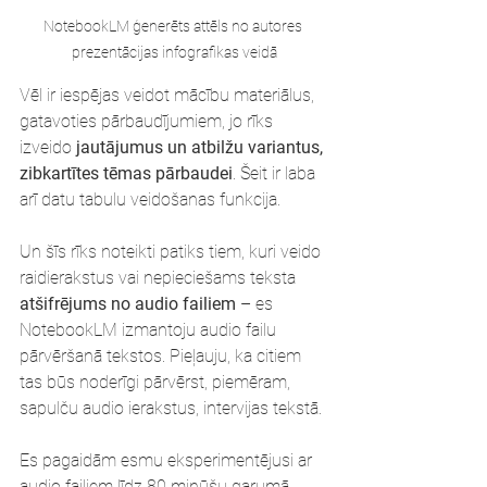
NotebookLM ģenerēts attēls no autores 
prezentācijas infografikas veidā
Vēl ir iespējas veidot mācību materiālus, 
gatavoties pārbaudījumiem, jo rīks 
izveido 
jautājumus un atbilžu variantus, 
zibkartītes tēmas pārbaudei
. Šeit ir laba 
arī datu tabulu veidošanas funkcija.
Un šīs rīks noteikti patiks tiem, kuri veido 
raidierakstus vai nepieciešams teksta 
atšifrējums no audio failiem
 – es 
NotebookLM izmantoju audio failu 
pārvēršanā tekstos. Pieļauju, ka citiem 
tas būs noderīgi pārvērst, piemēram, 
sapulču audio ierakstus, intervijas tekstā. 
Es pagaidām esmu eksperimentējusi ar 
audio failiem līdz 80 minūšu garumā, 