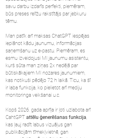
savu darbu izdarīs perfekti, piemēram, 
būs preses relīžu rakstītājs par jebkuru 
tēmu.
Man patīk arī maksas ChatGPT iespējas 
ieplānot kādu jaunumu, informācijas 
saņemšanu uz e-pastu. Piemēram, es 
esmu izveidojusi MI jaunumu asistentu, 
kurš sūta man ziņas 2x nedēļā par 
būtiskākajiem MI nozares jaunumiem, 
kas notikuši pēdējo 72 h laikā. Ticu, ka šī 
ir laba funkcija, ko pielietot arī mediju 
monitoringa veikšanai u.c.
Kopš 2026. gada aprīļa ir ļoti uzlabota arī 
CahtGPT 
attēlu ģenerēšanas funkcija
, 
kas ļauj radīt labus vizuāļus gan 
publikācijām tīmekļvietnē, gan 