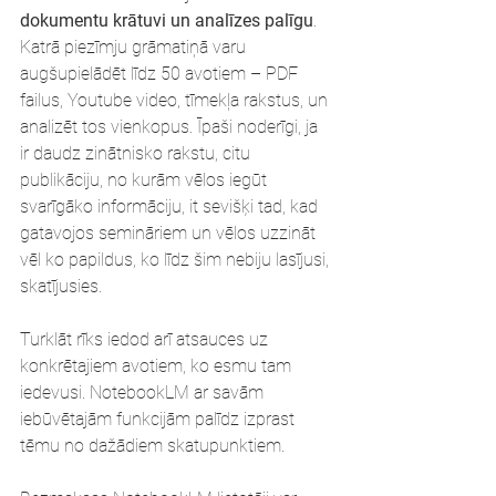
dokumentu krātuvi un analīzes palīgu
. 
Katrā piezīmju grāmatiņā varu 
augšupielādēt līdz 50 avotiem – PDF 
failus, Youtube video, tīmekļa rakstus, un 
analizēt tos vienkopus. Īpaši noderīgi, ja 
ir daudz zinātnisko rakstu, citu 
publikāciju, no kurām vēlos iegūt 
svarīgāko informāciju, it sevišķi tad, kad 
gatavojos semināriem un vēlos uzzināt 
vēl ko papildus, ko līdz šim nebiju lasījusi, 
skatījusies. 
Turklāt rīks iedod arī atsauces uz 
konkrētajiem avotiem, ko esmu tam 
iedevusi. NotebookLM ar savām 
iebūvētajām funkcijām palīdz izprast 
tēmu no dažādiem skatupunktiem.