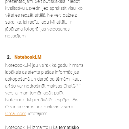
prezentācijām. Šeit būtiskākais ir iedot 
kvalitatīvu uzvedni jeb aprakstīt visu, ko 
vēlaties redzēt attēlā. Ne velti dažreiz 
saka, ka, lai radītu labu MI attēlu, ir 
jāpārzina fotogrāfijas veidošanas 
nosacījumi.
NotebookLM
NotebookLM jau vairāk kā gadu ir mans 
labākais asistents plašas informācijas 
apkopošanā un darbā pa tēmām. Kaut 
arī šo var nodrošināt maksas ChatGPT 
versija, man tomēr labāk patīk 
NotebookLM piedāvātās iespējas. Šis 
rīks ir pieejams bez maksas visiem 
Gmail.com
 lietotājiem.
NotebookLM izmantoju kā 
tematisko 