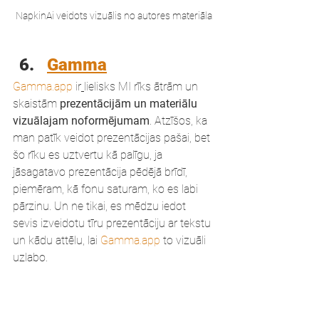
NapkinAi veidots vizuālis no autores materiāla
Gamma
Gamma.app
 ir
lielisks MI rīks ātrām un 
skaistām 
prezentācijām un materiālu 
vizuālajam noformējumam
. Atzīšos, ka 
man patīk veidot prezentācijas pašai, bet 
šo rīku es uztvertu kā palīgu, ja 
jāsagatavo prezentācija pēdējā brīdī, 
piemēram, kā fonu saturam, ko es labi 
pārzinu. Un ne tikai, es mēdzu iedot 
sevis izveidotu tīru prezentāciju ar tekstu 
un kādu attēlu, lai 
Gamma.app
 to vizuāli 
uzlabo.
Gamma.app
 ar MI palīdzību var izveidot 
prezentācijas slaidus dažu minūšu laikā. 