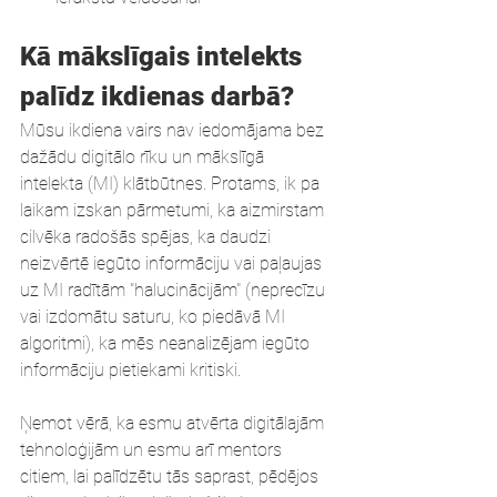
Kā mākslīgais intelekts 
palīdz ikdienas darbā?
Mūsu ikdiena vairs nav iedomājama bez 
dažādu digitālo rīku un mākslīgā 
intelekta (MI) klātbūtnes. Protams, ik pa 
laikam izskan pārmetumi, ka aizmirstam 
cilvēka radošās spējas, ka daudzi 
neizvērtē iegūto informāciju vai paļaujas 
uz MI radītām "halucinācijām" (neprecīzu 
vai izdomātu saturu, ko piedāvā MI 
algoritmi), ka mēs neanalizējam iegūto 
informāciju pietiekami kritiski.
Ņemot vērā, ka esmu atvērta digitālajām 
tehnoloģijām un esmu arī mentors 
citiem, lai palīdzētu tās saprast, pēdējos 