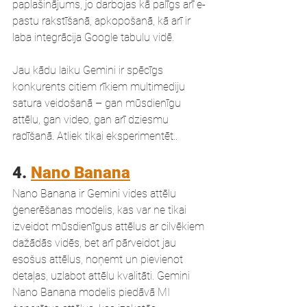
paplašinājums, jo darbojas kā palīgs arī e-
pastu rakstīšanā, apkopošanā, kā arī ir 
laba integrācija Google tabulu vidē.
Jau kādu laiku Gemini ir spēcīgs 
konkurents citiem rīkiem multimediju 
satura veidošanā – gan mūsdienīgu 
attēlu, gan video, gan arī dziesmu 
radīšanā. Atliek tikai eksperimentēt..
4. 
Nano Banana
Nano Banana ir Gemini vides attēlu 
ģenerēšanas modelis, kas var ne tikai 
izveidot mūsdienīgus attēlus ar cilvēkiem 
dažādās vidēs, bet arī pārveidot jau 
esošus attēlus, noņemt un pievienot 
detaļas, uzlabot attēlu kvalitāti. Gemini 
Nano Banana modelis piedāvā MI 