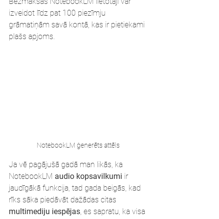
Bezmaksas NotebookLM lietotāji var 
izveidot līdz pat 100 piezīmju 
grāmatiņām savā kontā, kas ir pietiekami 
plašs apjoms.
NotebookLM ģenerēts attēls
Ja vē pagājušā gadā man likās, ka 
NotebookLM 
audio kopsavilkumi 
ir 
jaudīgākā funkcija, tad gada beigās, kad 
rīks sāka piedāvāt dažādas citas 
multimediju iespējas
, es sapratu, ka visa 