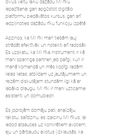
divus veltu laiku dažādu MI rīku 
iepazīšanai gan apgūstot digitālo 
platformu piedāvātos kursus, gan arī 
iedziļinoties dažādu rīku funkciju izpētē.
Apzinos, ka MI rīki man tiešām ļauj 
strādāt efektīvāk un noteikti arī radošāk. 
Es uzskatu, ka MI rīka instrumenti ir kā 
mani sparinga partneri jeb palīgi, kuri ir 
manā komandā un mēs kopīgi radām 
lielas lietas, atbildam uz jautājumiem un 
reizēm diskutējam stundām ilgi kā ar 
labāko draugu. MI rīki ir mani uzticamie 
asistenti un domubiedri.
Es joprojām domāju pati, analizēju, 
rakstu, salīdzinu, es izaicinu MI rīkus, lai 
iedod atsauces uz konkrētiem avotiem, 
eju un pārbaudu avotus (izklausās, ka 