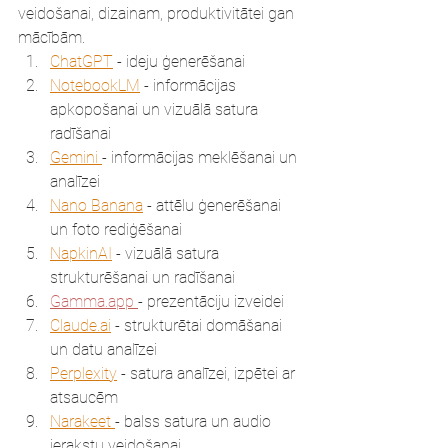
veidošanai, dizainam, produktivitātei gan 
mācībām.
ChatGPT
 - ideju ģenerēšanai 
NotebookLM
 - informācijas 
apkopošanai un vizuālā satura 
radīšanai
Gemini 
- informācijas meklēšanai un 
analīzei
Nano Banana
 - attēlu ģenerēšanai 
un foto rediģēšanai
NapkinAI
 - vizuālā satura 
strukturēšanai un radīšanai
Gamma.app
- prezentāciju izveidei
Claude.ai
 - strukturētai domāšanai 
un datu analīzei
Perplexity
 - satura analīzei, izpētei ar 
atsaucēm
Narakeet 
- balss satura un audio 
ierakstu veidošanai