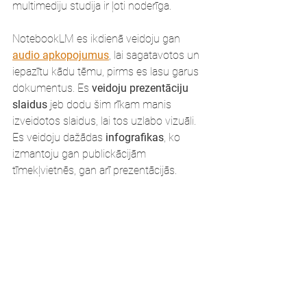
multimediju studija ir ļoti noderīga.
NotebookLM es ikdienā veidoju gan 
audio apkopojumus
, lai sagatavotos un 
iepazītu kādu tēmu, pirms es lasu garus 
dokumentus. Es 
veidoju prezentāciju 
slaidus
 jeb dodu šim rīkam manis 
izveidotos slaidus, lai tos uzlabo vizuāli. 
Es veidoju dažādas
 infografikas
, ko 
izmantoju gan publickācijām 
tīmekļvietnēs, gan arī prezentācijās.