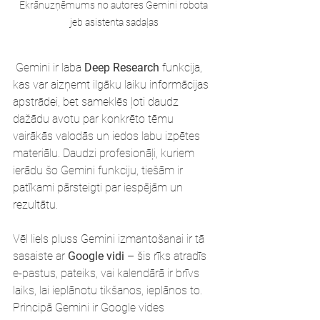
Ekrānuzņēmums no autores Gemini robota 
jeb asistenta sadaļas
 Gemini ir laba 
Deep Research
 funkcija, 
kas var aizņemt ilgāku laiku informācijas 
apstrādei, bet sameklēs ļoti daudz 
dažādu avotu par konkrēto tēmu 
vairākās valodās un iedos labu izpētes 
materiālu. Daudzi profesionāļi, kuriem 
ierādu šo Gemini funkciju, tiešām ir 
patīkami pārsteigti par iespējām un 
rezultātu.
Vēl liels pluss Gemini izmantošanai ir tā 
sasaiste ar 
Google vidi 
– šis rīks atradīs 
e-pastus, pateiks, vai kalendārā ir brīvs 
laiks, lai ieplānotu tikšanos, ieplānos to. 
Principā Gemini ir Google vides 