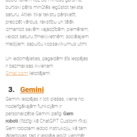
burtiski pāris minūtēs iegūstot teksta 
saturu. Atliek tikai tekstu pārskatīt, 
precizēt vārdus, rakstību un tālāk 
izmantot savām vajadzībām, piemēram, 
veidot saturu tīmekļvietnēm, sociālajiem 
medijiem, sapulču kopsavilkumus utml.
Un iedomājieties, pagaidām šīs iespējas 
ir bezmaksas ikvienam 
Gmail.com
 lietotājam!
Gemini
Gemini iespējas ir ļoti plašas, viena no 
noderīgākajām funkcijām ir 
personalizētie Gemini palīgi 
Gem 
roboti
 (līdzīgi kā ChatGPT Custom rīks). 
Gem robotam iedod instrukciju, kā tam 
jādarbojas, tad ir iespēja iegūt vienmēr 