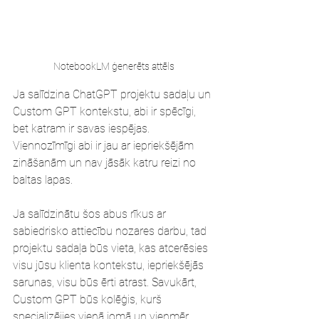
NotebookLM ģenerēts attēls
Ja salīdzina ChatGPT projektu sadaļu un 
Custom GPT kontekstu, abi ir spēcīgi, 
bet katram ir savas iespējas. 
Viennozīmīgi abi ir jau ar iepriekšējām 
zināšanām un nav jāsāk katru reizi no 
baltas lapas. 
Ja salīdzinātu šos abus rīkus ar 
sabiedrisko attiecību nozares darbu, tad 
projektu sadaļa būs vieta, kas atcerēsies 
visu jūsu klienta kontekstu, iepriekšējās 
sarunas, visu būs ērti atrast. Savukārt, 
Custom GPT būs kolēģis, kurš 
specializējies vienā jomā un vienmēr 