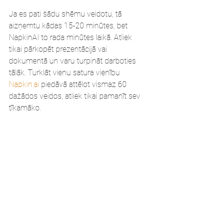
Ja es pati šādu shēmu veidotu, tā 
aizņemtu kādas 15-20 minūtes, bet 
NapkinAI to rada minūtes laikā. Atliek 
tikai pārkopēt prezentācijā vai 
dokumentā un varu turpināt darboties 
tālāk. Turklāt vienu satura vienību 
Napkin.ai
 piedāvā attēlot vismaz 60 
dažādos veidos, atliek tikai pamanīt sev 
tīkamāko.