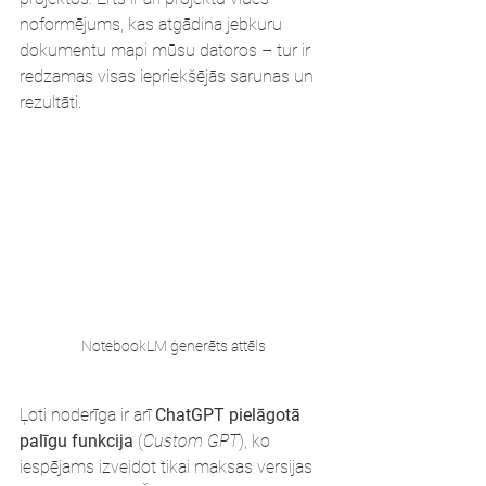
noformējums, kas atgādina jebkuru 
dokumentu mapi mūsu datoros – tur ir 
redzamas visas iepriekšējās sarunas un 
rezultāti.
NotebookLM ģenerēts attēls
Ļoti noderīga ir arī 
ChatGPT pielāgotā 
palīgu funkcija
 (
Custom GPT
), ko 
iespējams izveidot tikai maksas versijas 