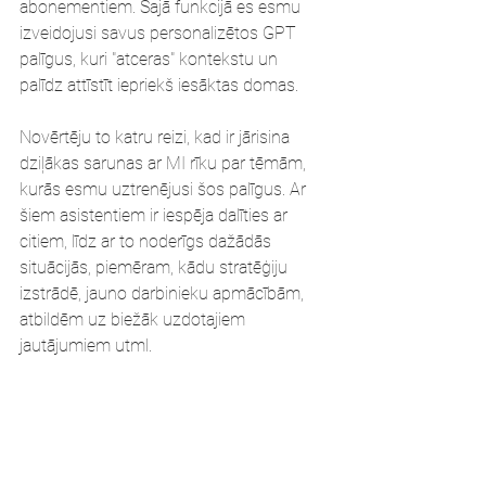
abonementiem. Šajā funkcijā es esmu 
izveidojusi savus personalizētos GPT 
palīgus, kuri "atceras" kontekstu un 
palīdz attīstīt iepriekš iesāktas domas. 
Novērtēju to katru reizi, kad ir jārisina 
dziļākas sarunas ar MI rīku par tēmām, 
kurās esmu uztrenējusi šos palīgus. Ar 
šiem asistentiem ir iespēja dalīties ar 
citiem, līdz ar to noderīgs dažādās 
situācijās, piemēram, kādu stratēģiju 
izstrādē, jauno darbinieku apmācībām, 
atbildēm uz biežāk uzdotajiem 
jautājumiem utml.