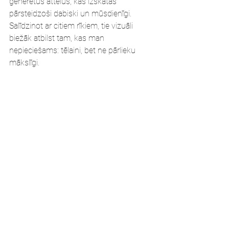
ģenerētus attēlus, kas izskatās 
pārsteidzoši dabiski un mūsdienīgi. 
Salīdzinot ar citiem rīkiem, tie vizuāli 
biežāk atbilst tam, kas man 
nepieciešams: tēlaini, bet ne pārlieku 
mākslīgi.