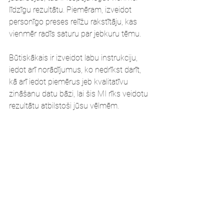
līdzīgu rezultātu. Piemēram, izveidot 
personīgo preses relīžu rakstītāju, kas 
vienmēr radīs saturu par jebkuru tēmu.
Būtiskākais ir izveidot labu instrukciju, 
iedot arī norādījumus, ko nedrīkst darīt, 
kā arī iedot piemērus jeb kvalitatīvu 
zināšanu datu bāzi, lai šis MI rīks veidotu 
rezultātu atbilstoši jūsu vēlmēm.