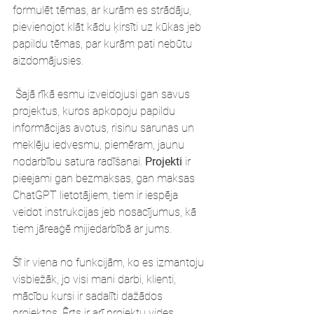
formulēt tēmas, ar kurām es strādāju, 
pievienojot klāt kādu ķirsīti uz kūkas jeb 
papildu tēmas, par kurām pati nebūtu 
aizdomājusies.
 Šajā rīkā esmu izveidojusi gan savus 
projektus, kuros apkopoju papildu 
informācijas avotus, risinu sarunas un 
meklēju iedvesmu, piemēram, jaunu 
nodarbību satura radīšanai. 
Projekti
 ir 
pieejami gan bezmaksas, gan maksas 
ChatGPT lietotājiem, tiem ir iespēja 
veidot instrukcijas jeb nosacījumus, kā 
tiem jāreaģē mijiedarbībā ar jums. 
Šī ir viena no funkcijām, ko es izmantoju 
visbiežāk, jo visi mani darbi, klienti, 
mācību kursi ir sadalīti dažādos 
projektos. Ērts ir arī projektu vides 