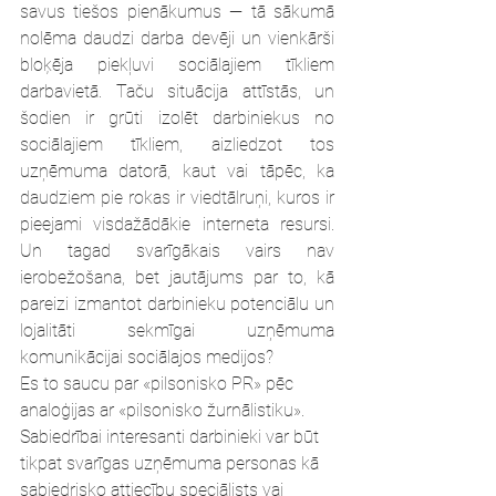
savus tiešos pienākumus — tā sākumā 
nolēma daudzi darba devēji un vienkārši 
bloķēja piekļuvi sociālajiem tīkliem 
darbavietā. Taču situācija attīstās, un 
šodien ir grūti izolēt darbiniekus no 
sociālajiem tīkliem, aizliedzot tos 
uzņēmuma datorā, kaut vai tāpēc, ka 
daudziem pie rokas ir viedtālruņi, kuros ir 
pieejami visdažādākie interneta resursi. 
Un tagad svarīgākais vairs nav 
ierobežošana, bet jautājums par to, kā 
pareizi izmantot darbinieku potenciālu un 
lojalitāti sekmīgai uzņēmuma 
komunikācijai sociālajos medijos?
Es to saucu par «pilsonisko PR» pēc 
analoģijas ar «pilsonisko žurnālistiku». 
Sabiedrībai interesanti darbinieki var būt 
tikpat svarīgas uzņēmuma personas kā 
sabiedrisko attiecību speciālists vai 