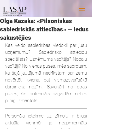
Olga Kazaka: «Pilsoniskās
sabiedriskās attiecības» — ledus
sakustējies
Kas veido sabiedrības viedokli par jūsu 
uzņēmumu? Sabiedrisko attiecību 
speciālists? Uzņēmuma vadītājs? Nodaļu 
vadītāji? No vienas puses, mēs saprotam, 
ka šajā jautājumā nedrīkstam par zemu 
novērtēt ikviena, pat vismazsvarīgākā 
darbinieka nozīmi. Savukārt no otras 
puses, šis potenciāls pagaidām netiek 
pilnīgi izmantots.
Personāla ietekme uz zīmolu ir bijusi 
aktuāla vienmēr, jo neapmierināts 