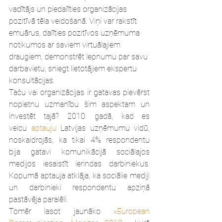
vadītājs un piedalīties organizācijas 
pozitīvā tēla veidošanā. Viņi var rakstīt 
emuārus, dalīties pozitīvos uzņēmuma 
notikumos ar saviem virtuālajiem 
draugiem, demonstrēt lepnumu par savu 
darbavietu, sniegt lietotājiem ekspertu 
konsultācijas.
Taču vai organizācijas ir gatavas pievērst 
nopietnu uzmanību šim aspektam un 
investēt tajā? 2010. gadā, kad es 
veicu 
aptauju
 Latvijas uzņēmumu vidū, 
noskaidrojās, ka tikai 4% respondentu 
bija gatavi komunikācijā sociālajos 
medijos iesaistīt ierindas darbiniekus. 
Kopumā aptauja atklāja, ka sociālie mediji 
un darbinieki respondentu apziņā 
pastāvēja paralēli.
Tomēr lasot jaunāko 
«European 