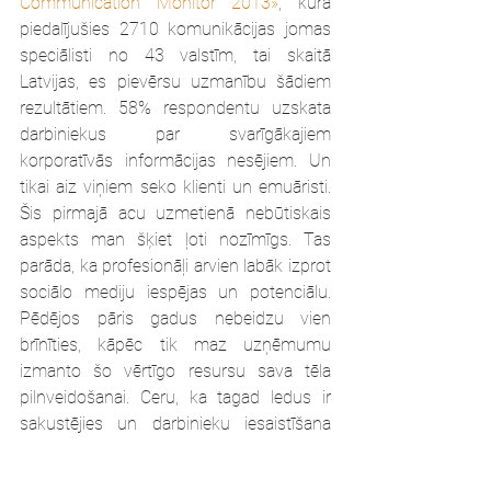
Communication Monitor 2013»
, kurā 
piedalījušies 2710 komunikācijas jomas 
speciālisti no 43 valstīm, tai skaitā 
Latvijas, es pievērsu uzmanību šādiem 
rezultātiem. 58% respondentu uzskata 
darbiniekus par svarīgākajiem 
korporatīvās informācijas nesējiem. Un 
tikai aiz viņiem seko klienti un emuāristi. 
Šis pirmajā acu uzmetienā nebūtiskais 
aspekts man šķiet ļoti nozīmīgs. Tas 
parāda, ka profesionāļi arvien labāk izprot 
sociālo mediju iespējas un potenciālu. 
Pēdējos pāris gadus nebeidzu vien 
brīnīties, kāpēc tik maz uzņēmumu 
izmanto šo vērtīgo resursu sava tēla 
pilnveidošanai. Ceru, ka tagad ledus ir 
sakustējies un darbinieku iesaistīšana 
komunikācijā sociālajos medijos kļūs par 
biežāk sastopamu praksi ar skaidri 