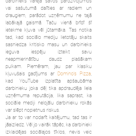
darbinieks varēja savos pārdzīvojumos 
vai sašutumā dalīties ar radiem un 
draugiem, parādot uzņēmumu ne tajā 
labākajā gaismā. Taču vienā brīdī šī 
ietekme kļuva vēl jūtamāka. Tas notika 
tad, kad sociālo mediju lietotāju skaits 
sasniedza kritisko masu un darbinieks 
ieguva iespēju izteikt savu 
neapmierinātību daudz plašākam 
pulkam. Piemēram, jau par klasiku 
kļuvušais gadījums ar 
Domino’s Pizza
, 
kad YouTube izplatīta apšaubāma 
darbinieku joka dēļ tika apdraudēja liela 
uzņēmuma reputācija, lika saprast, ka 
sociālie mediji nelojālu darbinieku rokās 
var slēpt nopietnus riskus.
Ja ar to var nodarīt kaitējumu, tad tas ir 
jāaizliedz. Vēl jo vairāk tāpēc, ka darbinieki 
izklaidējas sociālajos tīklos, nevis veic 