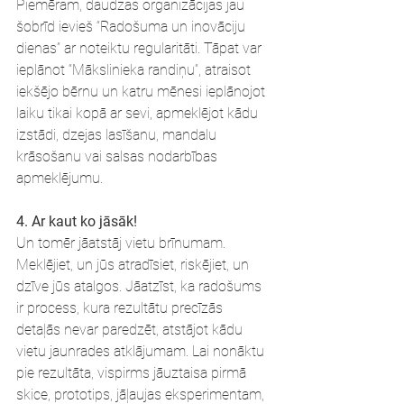
Piemēram, daudzas organizācijas jau 
šobrīd ievieš “Radošuma un inovāciju 
dienas” ar noteiktu regularitāti. Tāpat var 
ieplānot “Mākslinieka randiņu”, atraisot 
iekšējo bērnu un katru mēnesi ieplānojot 
laiku tikai kopā ar sevi, apmeklējot kādu 
izstādi, dzejas lasīšanu, mandalu 
krāsošanu vai salsas nodarbības 
apmeklējumu.
4. Ar kaut ko jāsāk!
Un tomēr jāatstāj vietu brīnumam. 
Meklējiet, un jūs atradīsiet, riskējiet, un 
dzīve jūs atalgos. Jāatzīst, ka radošums 
ir process, kura rezultātu precīzās 
detaļās nevar paredzēt, atstājot kādu 
vietu jaunrades atklājumam. Lai nonāktu 
pie rezultāta, vispirms jāuztaisa pirmā 
skice, prototips, jāļaujas eksperimentam, 