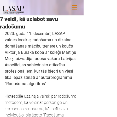
7 veidi, kā uzlabot savu
radošumu
2023. gada 11. decembrī, LASAP 
valdes locekle, radošuma un dizaina 
domāšanas mācību trenere un koučs 
Viktorija Buraka kopā ar kolēģi Mārtiņu 
Meļķi aizvadīja radošu vakaru Latvijas 
Asociācijas sabiedrisko attiecību 
profesionāļiem, kur tās biedri un viesi 
tika iepazīstināti ar autorprogrammu 
“Radošuma algoritms”. 
Klātesošie uzzināja vairāk par radošuma 
metodēm, kā veicināt personīgo un 
komandas radošumu; kā radīt savu 
individuālo, pielāgoto “Radošuma 