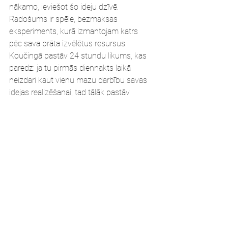
nākamo, ieviešot šo ideju dzīvē. 
Radošums ir spēle, bezmaksas 
eksperiments, kurā izmantojam katrs 
pēc sava prāta izvēlētus resursus. 
Koučingā pastāv 24 stundu likums, kas 
paredz: ja tu pirmās diennakts laikā 
neizdari kaut vienu mazu darbību savas 
idejas realizēšanai, tad tālāk pastāv 
aizvien mazāka iespēja, ka tu to kādreiz 
nākotnē realizēsi.
7. Radošā atlabšana
Radošais strupceļš ir procesa 
neatņemama sastāvdaļa. Ja esi radošās 
profesijas pārstāvis, tad vēl jo īpaši 
saproti šo soli – šaubas par sevi, ideju 
un motivācijas trūkums, bailes, 
nepieciešamība radīt izcilību un 
nepārtrauktais radošums, kas izraisa 