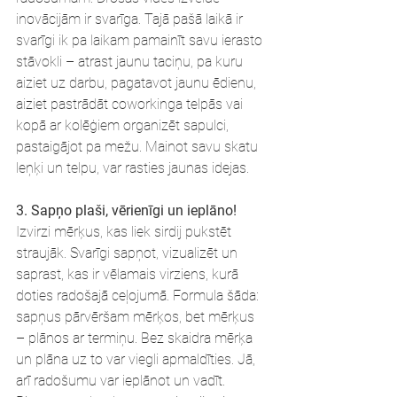
inovācijām ir svarīga. Tajā pašā laikā ir 
svarīgi ik pa laikam pamainīt savu ierasto 
stāvokli – atrast jaunu taciņu, pa kuru 
aiziet uz darbu, pagatavot jaunu ēdienu, 
aiziet pastrādāt coworkinga telpās vai 
kopā ar kolēģiem organizēt sapulci, 
pastaigājot pa mežu. Mainot savu skatu 
leņķi un telpu, var rasties jaunas idejas.
3. Sapņo plaši, vērienīgi un ieplāno!
Izvirzi mērķus, kas liek sirdij pukstēt 
straujāk. Svarīgi sapņot, vizualizēt un 
saprast, kas ir vēlamais virziens, kurā 
doties radošajā ceļojumā. Formula šāda: 
sapņus pārvēršam mērķos, bet mērķus 
– plānos ar termiņu. Bez skaidra mērķa 
un plāna uz to var viegli apmaldīties. Jā, 
arī radošumu var ieplānot un vadīt. 