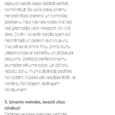
sajaucot sastāvdaļas dažādā secībā, 
kombinācijā. Šis solis prasa zināmu 
nenoteiktības toleranci un kontroles 
palaišanu. Kaut kas liels rodas tikai tad, 
kad gleznotājs vairs nesaprot, ko viņš 
dara. Cilvēki visvairāk baidās spert soli 
nezināmajā un pateikt kaut ko jaunu. 
Viss sākas ar pirmo līniju, pirmo burtu. 
Jāapbruņojas ar pacietību un jāizbauda 
ceļojums, izslēdzot perfekcionismu 
jaunrades sākuma soļos. Lai dzīvotu 
radošu dzīvu, mums jāpārstāj baidīties 
no kļūdām. Kļūdies pēc iespējas ātrāk, lai 
nonāktu līdz īstajam, labākajam 
risinājumam!
5. Izmanto metodes, iesaisti citus 
cilvēkus!
Dažādas radošas metodes palīdzēs 