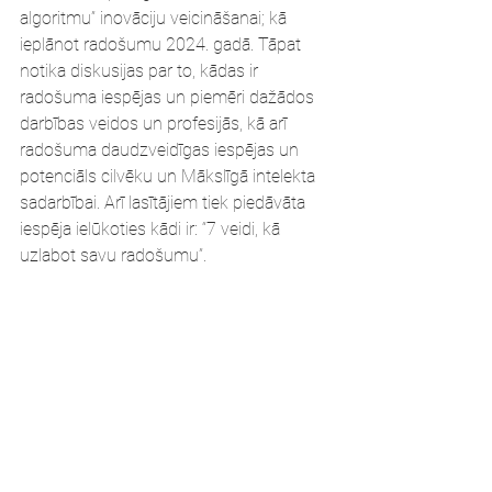
algoritmu” inovāciju veicināšanai; kā 
ieplānot radošumu 2024. gadā. Tāpat 
notika diskusijas par to, kādas ir 
radošuma iespējas un piemēri dažādos 
darbības veidos un profesijās, kā arī 
radošuma daudzveidīgas iespējas un 
potenciāls cilvēku un Mākslīgā intelekta 
sadarbībai. Arī lasītājiem tiek piedāvāta 
iespēja ielūkoties kādi ir: “7 veidi, kā 
uzlabot savu radošumu”.