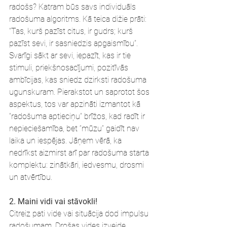
radošs? Katram būs savs individuāls 
radošuma algoritms. Kā teica dižie prāti: 
“Tas, kurš pazīst citus, ir gudrs; kurš 
pazīst sevi, ir sasniedzis apgaismību”. 
Svarīgi sākt ar sevi, iepazīt, kas ir tie 
stimuli, priekšnosacījumi, pozitīvās 
ambīcijas, kas sniedz dzirksti radošuma 
ugunskuram. Pierakstot un saprotot šos 
aspektus, tos var apzināti izmantot kā 
“radošuma aptieciņu” brīžos, kad radīt ir 
nepieciešamība, bet “mūzu” gaidīt nav 
laika un iespējas. Jāņem vērā, ka 
nedrīkst aizmirst arī par radošuma starta 
komplektu: zinātkāri, iedvesmu, drosmi 
un atvērtību.
2. Maini vidi vai stāvokli!
Citreiz pati vide vai situācija dod impulsu 
radošumam. Drošas vides izveide 