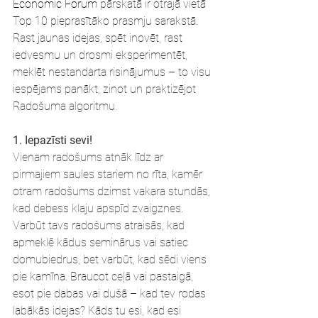
Economic Forum
 pārskatā ir otrajā vietā 
Top 10 pieprasītāko prasmju sarakstā. 
Rast jaunas idejas, spēt inovēt, rast 
iedvesmu un drosmi eksperimentēt, 
meklēt nestandarta risinājumus – to visu 
iespējams panākt, zinot un praktizējot 
Radošuma algoritmu.
1. Iepazīsti sevi! 
Vienam radošums atnāk līdz ar 
pirmajiem saules stariem no rīta, kamēr 
otram radošums dzimst vakara stundās, 
kad debess klaju apspīd zvaigznes. 
Varbūt tavs radošums atraisās, kad 
apmeklē kādus seminārus vai satiec 
domubiedrus, bet varbūt, kad sēdi viens 
pie kamīna. Braucot ceļā vai pastaigā, 
esot pie dabas vai dušā – kad tev rodas 
labākās idejas? Kāds tu esi, kad esi 