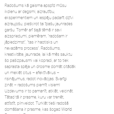
Radošums kā gaisma apspīd mūsu 
ikdienu ar degsmi, aizrautību, 
eksperimentiem un iespēju padarīt dzīvi 
aizraujošu, piešķirot tai īpašu jaunrades 
garšu. Tomēr arī šajā tēmā ir savi 
aizspriedumi, piemēram, “radošam ir 
jāpiedzimst”, “tas ir haotisks un 
nevadāms process”. Radošums, 
kreativitāte, jaunrade, lai kā mēs sauktu 
šo pašizpausmi vai kopradi, ar to tiek 
saprasta spēja un drosme domāt citādāk 
un meklēt citus – efektīvākus – 
risinājumus, radot inovācijas. Svarīgi 
zināt – radošums piemīt visiem! 
Uzdevums ir to pamanīt, atklāt, veicināt. 
Tātad tā ir prasme, kuru var trenēt, 
attīstīt, pilnveidot. Turklāt tieši radošā 
domāšana ir prasme, kas šogad 
World 