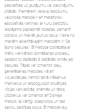
paskatīties uz jautājumu vai izaicinājumu 
citādāk. Piemēram, lieliska radošumu 
veicinoša metode ir arī metaforiski 
asociatīvās kartiņas, ar kuru palīdzību 
iespējams paplašināt robežas, pamanīt 
būtisko un meklēt jaunus ceļus. Viena no 
manām iecienītākajām metodēm ir “De 
Bono cepures”. Šī metode izstrādāta ar 
mērķi vienkāršot domāšanas procesu, 
sadalot to dažādās 6 dažādās lomās jeb 
cepures. Tāpat var izmantot ideju 
ģenerēšanas metodes, kā arī 
vizualizācijas, ņemot talkā krāsainus 
marķierus un atspoguļojot situācijas, 
vīzijas karikatūrās, shēmās un tēlos. 
Līdztekus var izmantot arī Disneja 
metodi, lai kārtīgi izsapņotos un tad 
saliktu darbības soļus. Šī metode ļauj 