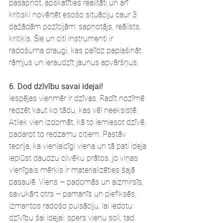
pasapņot, apskatīties realitāti un arī 
kritiski novērtēt esošo situāciju caur 3 
dažādām pozīcijām: sapņotājs, reālists, 
kritiķis. Šie un citi instrumenti ir 
radošuma draugi, kas palīdz paplašināt 
rāmjus un ieraudzīt jaunus apvāršņus.
6. Dod dzīvību savai idejai!
Iespējas vienmēr ir dzīvas. Radīt nozīmē 
redzēt kaut ko tādu, kas vēl neeksistē. 
Atliek vien izdomāt, kā to iemiesot dzīvē, 
padarot to redzamu citiem. Pastāv 
teorija, ka vienlaicīgi viena un tā pati ideja 
ieplūst daudzu cilvēku prātos, jo viņas 
vienīgais mērķis ir materializēties šajā 
pasaulē. Viens – padomās un aizmirsīs, 
savukārt otrs – pamanīs un piefiksēs, 
izmantos radošo pulsāciju, lai iedotu 
dzīvību šai idejai: spers vienu soli, tad 