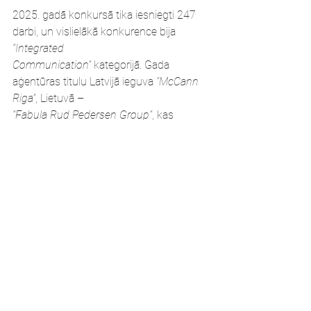
2025. gadā konkursā tika iesniegti 247 
darbi, un vislielākā konkurence bija
“Integrated
Communication”
 kategorijā. Gada 
aģentūras titulu Latvijā ieguva 
“McCann 
Riga”
, Lietuvā –
“Fabula Rud Pedersen Group”
, kas 
vienlaikus saņēma arī 
“Grand Prix”
, pirmo 
reizi šim
titulam aizceļojot pie aģentūras no 
Lietuvas.
Papildu informācija par konkursu:
Arta Adrija Kerna
“Mi:t&Links. Communication Awards” 
sabiedrisko attiecību konsultante
M: 20709950
E: 
info@miitandlinks.com