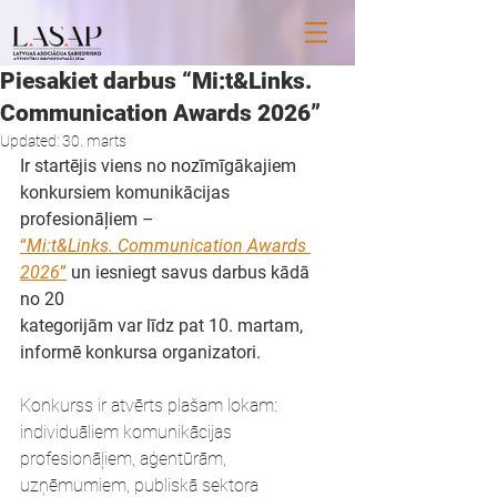
Piesakiet darbus “Mi:t&Links.
Communication Awards 2026”
Updated:
30. marts
Ir startējis viens no nozīmīgākajiem 
konkursiem komunikācijas 
profesionāļiem –
“
Mi:t&Links. Communication Awards 
2026
”
 un iesniegt savus darbus kādā 
no 20
kategorijām var līdz pat 10. martam, 
informē konkursa organizatori.
Konkurss ir atvērts plašam lokam: 
individuāliem komunikācijas 
profesionāļiem, aģentūrām,
uzņēmumiem, publiskā sektora 