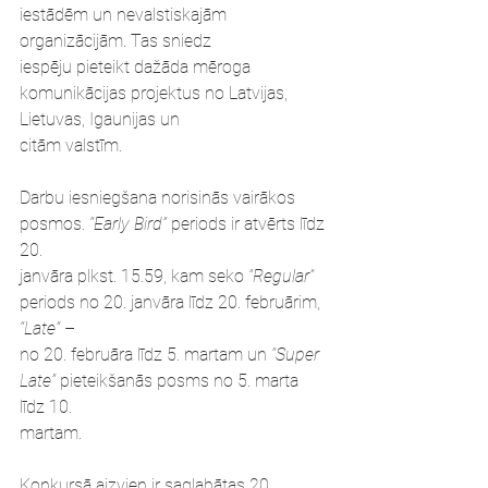
iestādēm un nevalstiskajām 
organizācijām. Tas sniedz
iespēju pieteikt dažāda mēroga 
komunikācijas projektus no Latvijas, 
Lietuvas, Igaunijas un
citām valstīm.
Darbu iesniegšana norisinās vairākos 
posmos. 
“Early Bird”
 periods ir atvērts līdz 
20.
janvāra plkst. 15.59, kam seko 
“Regular”
periods no 20. janvāra līdz 20. februārim, 
“Late”
 –
no 20. februāra līdz 5. martam un 
“Super 
Late”
 pieteikšanās posms no 5. marta 
līdz 10.
martam.
Konkursā aizvien ir saglabātas 20 