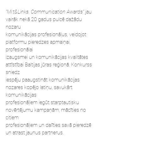
“Mi:t&Links. Communication Awards”
 jau 
vairāk nekā 20 gadus pulcē dažādu 
nozaru
komunikācijas profesionāļus, veidojot 
platformu pieredzes apmaiņai, 
profesionālai
izaugsmei un komunikācijas kvalitātes 
attīstībai Baltijas jūras reģionā. Konkurss 
sniedz
iespēju paaugstināt komunikācijas 
nozares kopējo latiņu, savukārt 
komunikācijas
profesionāļiem iegūt starptautisku 
novērtējumu kampaņām, mācīties no 
citiem
profesionāļiem un dalīties savā pieredzē 
un atrast jaunus partnerus.