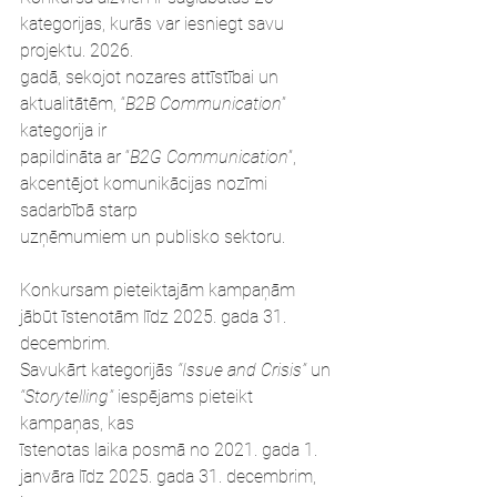
kategorijas, kurās var iesniegt savu 
projektu. 2026.
gadā, sekojot nozares attīstībai un 
aktualitātēm, “
B2B Communication
” 
kategorija ir
papildināta ar “
B2G Communication
”, 
akcentējot komunikācijas nozīmi 
sadarbībā starp
uzņēmumiem un publisko sektoru.
Konkursam pieteiktajām kampaņām 
jābūt īstenotām līdz 2025. gada 31. 
decembrim.
Savukārt kategorijās 
“Issue and Crisis”
 un 
“Storytelling”
 iespējams pieteikt 
kampaņas, kas
īstenotas laika posmā no 2021. gada 1. 
janvāra līdz 2025. gada 31. decembrim, 