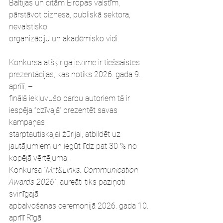
Baltijas un citām Eiropas valstīm, 
pārstāvot biznesa, publiskā sektora, 
nevalstisko
organizāciju un akadēmisko vidi.
Konkursa atšķirīgā iezīme ir tiešsaistes 
prezentācijas, kas notiks 2026. gada 9. 
aprīlī, –
finālā iekļuvušo darbu autoriem tā ir 
iespēja “dzīvajā” prezentēt savas 
kampaņas
starptautiskajai žūrijai, atbildēt uz 
jautājumiem un iegūt līdz pat 30 % no 
kopējā vērtējuma.
Konkursa “
Mi:t&Links. Communication 
Awards 2026
” laureāti tiks paziņoti 
svinīgajā
apbalvošanas ceremonijā 2026. gada 10. 
aprīlī Rīgā.