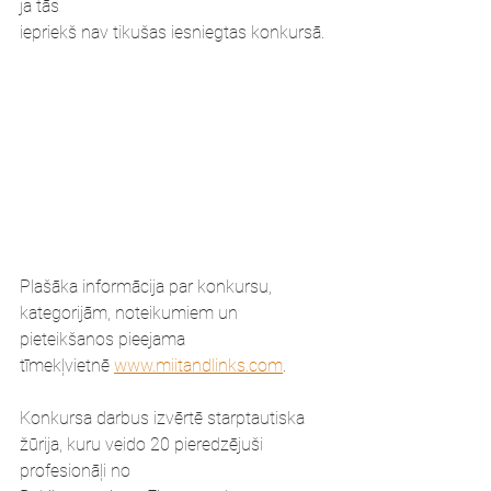
ja tās
iepriekš nav tikušas iesniegtas konkursā.
Plašāka informācija par konkursu, 
kategorijām, noteikumiem un 
pieteikšanos pieejama
tīmekļvietnē 
www.miitandlinks.com
.
Konkursa darbus izvērtē starptautiska 
žūrija, kuru veido 20 pieredzējuši 
profesionāļi no