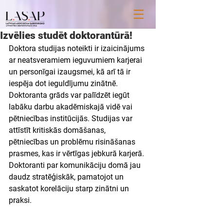
Izvēlies studēt doktorantūrā!
Doktora studijas noteikti ir izaicinājums 
ar neatsveramiem ieguvumiem karjerai 
un personīgai izaugsmei, kā arī tā ir 
iespēja dot ieguldījumu zinātnē. 
Doktoranta grāds var palīdzēt iegūt 
labāku darbu akadēmiskajā vidē vai 
pētniecības institūcijās. Studijas var 
attīstīt kritiskās domāšanas, 
pētniecības un problēmu risināšanas 
prasmes, kas ir vērtīgas jebkurā karjerā. 
Doktoranti par komunikāciju domā jau 
daudz stratēģiskāk, pamatojot un 
saskatot korelāciju starp zinātni un 
praksi.