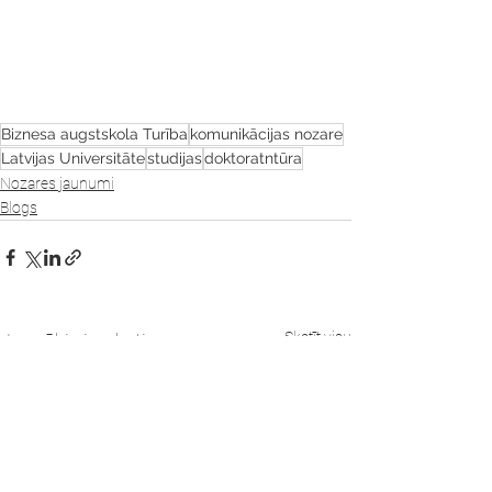
Biznesa augstskola Turība
komunikācijas nozare
Latvijas Universitāte
studijas
doktoratntūra
Nozares jaunumi
Blogs
Skatīt visu
Jaunākie ieraksti