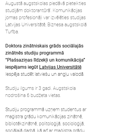
Augustā augstskolas piedāvā pieteikties 
studijām doktorantūrā'. Komunikācijas 
jomas profesionāļi var izvēlēties studijas 
Latvijas Universitātē, Biznesa augstskolā 
Turība.
Doktora zinātniskais grāds sociālajās 
zinātnēs studiju programmā 
“Plašsaziņas līdzekļi un komunikācija” 
iespējams iegūt 
Latvijas Universitātē
. 
Iespēja studēt latviešu un angļu valodā.
Studiju ilgums ir 3 gadi. Augstskola 
nodrošina 6 budžeta vietas.
Studiju programmā uzņem studentus ar 
maģistra grādu komunikācijas zinātnē, 
bibliotēkzinātnē, politoloģijā, socioloģijā, 
sociālajā darbā, kā arī ar maģistra grādu 