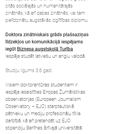
citās sociālajās un humanitārajās 
zinātnēs, kā arī dabas zinātnēs, vai tam 
pielīdzinātu augstākās izglītības diplomu.
Doktora zinātniskais grāds plašsaziņas 
līdzekļos un komunikācijā iespējams 
iegūt 
Biznesa augstskolā Turība
. 
Iespēja studēt latviešu un angļu valodā.
Studiju ilgums 3,6 gadi. 
Visiem doktorantūras studentiem ir 
iespēja iesaistīties Eiropas Žurnālistikas 
observatorijas (European Journalism 
Observatory – EJO) starptautiskā 
pētnieku un mediju profesionāļu tīkla 
darbībā, kā arī pretendēt uz EJO 
stipendiju Berlīnes Brīvajā universitātē.