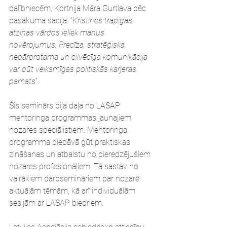
dalībniecēm, Kortnija Māra Gurtlava pēc 
pasākuma sacīja: “
Kristīnes trāpīgās 
atziņas vārdos ieliek manus 
novērojumus. Precīza, stratēģiska, 
nepārprotama un cilvēcīga komunikācija 
var būt veiksmīgas politiskās karjeras 
pamats
”.
Šis seminārs bija daļa no LASAP 
mentoringa programmas jaunajiem 
nozares speciālistiem. Mentoringa 
programma piedāvā gūt praktiskas 
zināšanas un atbalstu no pieredzējušiem 
nozares profesionāļiem. Tā sastāv no 
vairākiem darbsemināriem par nozarē 
aktuālām tēmām, kā arī individuālām 
sesijām ar LASAP biedriem.