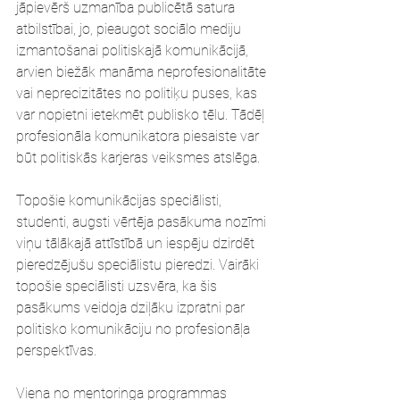
jāpievērš uzmanība publicētā satura 
atbilstībai, jo, pieaugot sociālo mediju 
izmantošanai politiskajā komunikācijā, 
arvien biežāk manāma neprofesionalitāte 
vai neprecizitātes no politiķu puses, kas 
var nopietni ietekmēt publisko tēlu. Tādēļ 
profesionāla komunikatora piesaiste var 
būt politiskās karjeras veiksmes atslēga.
Topošie komunikācijas speciālisti, 
studenti, augsti vērtēja pasākuma nozīmi 
viņu tālākajā attīstībā un iespēju dzirdēt 
pieredzējušu speciālistu pieredzi. Vairāki 
topošie speciālisti uzsvēra, ka šis 
pasākums veidoja dziļāku izpratni par 
politisko komunikāciju no profesionāļa 
perspektīvas. 
Viena no mentoringa programmas 