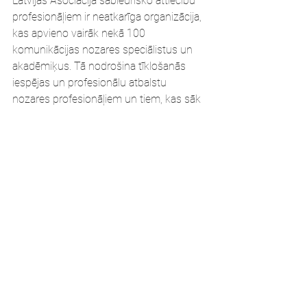
Latvijas Asociācija sabiedrisko attiecību 
profesionāļiem ir neatkarīga organizācija, 
kas apvieno vairāk nekā 100 
komunikācijas nozares speciālistus un 
akadēmiķus. Tā nodrošina tīklošanās 
iespējas un profesionālu atbalstu 
nozares profesionāļiem un tiem, kas sāk 
savu ceļu nozarē, kā arī organizē 
pieredzes apmaiņu un kompetenču 
pilnveides pasākumus.
Ziņu sagatavoja Benita Šķeltiņa, RISEBA 
studente, LASAP mentoringa 
programmas dalībniece
LASAP jaunumi