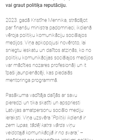
vai graut politiķa reputāciju.
2023. gadā Kristīne Mennika, strādājot 
par finanšu ministra padomnieci, ikdienā 
vēroja politiķu komunikāciju sociālajos 
medijos. Viņa apkopojusi novēroto, lai 
sniegtu ieskatu un dalītos atziņās, ko no 
politiķu komunikācijas sociālajos medijos 
var mācīties nozares profesionāļi un it 
īpaši jaunpienācēji, kas piedalās 
mentoringa programmā.
Pasākuma vadītāja dalījās ar savu 
pieredzi un tika skatīti un apspriesti 
Latvijas amatpersonu sociālo mediju 
ieraksti. Viņa uzsvēra “
Politiķi ikdienā ir 
zem lupas, tādēļ katrs vārds viņu 
veidotajā komunikācijā ir no svara
,” – 