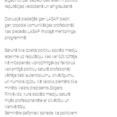
atgādinot par sabiedrības ietekmi politiķu 
reputācijas veidošanā un arī graušanā.
Diskusijā piedalījās gan LASAP biedri, 
gan topošie komunikācijas profesionāļi, 
kas piedalās LASAP rīkotajā mentoringa 
programmā.
Sarunā tika izcelta politiķu sociālo mediju 
ietekme uz reputāciju, kas var būt tūlītēja. 
Kā mūsdienās visnozīmīgākos faktorus 
veiksmīgā politiķu saturā profesionāļi 
vērtēja tieši autentiskumu, cilvēcīgumu 
un humora izjūtu. Kā lielisks piemērs tika 
minēts Valsts prezidents Edgars 
Rinkēvičs, kura sociālo mediju saturā 
mijās profesionalitāte ar cilvēcību un 
vienkāršību.
Semināra dalībnieki sprieda, ka politiķiem 