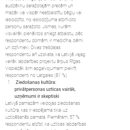
audzēkņu saražotajām precēm un 
mazāk vai vispār neatbalstītu bēgļu vai 
ieslodzīto, no ieslodzījuma atbrīvoto 
personu saražoto. Jomas, kurām 
visvairāk pienāktos sniegt atbalstu, pēc 
respondentu domām, ir medicīna, bērni 
un dzīvnieki. Divas trešdaļas 
respondentu arī uzskata, ka Latvijā vajag 
vairāk labdarības projektu ārpus Rīgas. 
Visbiežāk šim apgalvojumam piekrīt 
respondenti no Latgales (81 %).
 Ziedošanas kultūra: 
privātpersonas uzticas vairāk, 
uzņēmumi ir skeptiski
Latvijā pamazām veidojas ziedošanas 
kultūra, kas ir iespējama tikai uz 
uzticēšanās pamata. Piemēram, 57 % 
respondentu atzīst, ka uzticas labdarības 