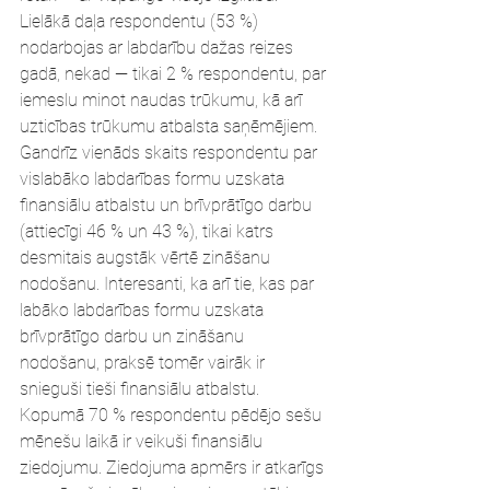
Lielākā daļa respondentu (53 %) 
nodarbojas ar labdarību dažas reizes 
gadā, nekad — tikai 2 % respondentu, par 
iemeslu minot naudas trūkumu, kā arī 
uzticības trūkumu atbalsta saņēmējiem.
Gandrīz vienāds skaits respondentu par 
vislabāko labdarības formu uzskata 
finansiālu atbalstu un brīvprātīgo darbu 
(attiecīgi 46 % un 43 %), tikai katrs 
desmitais augstāk vērtē zināšanu 
nodošanu. Interesanti, ka arī tie, kas par 
labāko labdarības formu uzskata 
brīvprātīgo darbu un zināšanu 
nodošanu, praksē tomēr vairāk ir 
snieguši tieši finansiālu atbalstu. 
Kopumā 70 % respondentu pēdējo sešu 
mēnešu laikā ir veikuši finansiālu 
ziedojumu. Ziedojuma apmērs ir atkarīgs 