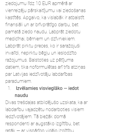
ziedojumu līdz 10 EUR apmērā ar 
vienreizēju pārskaitījumu vai ziedošanas 
kastītēs. Apgalvo, ka vislabāk ir atbalstīt 
finansiāli un ar brīvprātīgo darbu, bet 
pamatā ziedo naudu. Labprāt ziedotu 
medicīnai, bērniem un dzīvniekiem. 
Labprāt pirktu preces, ko ir saražojuši 
invalīdi, nepirktu bēgļu un ieslodzīto 
ražojumus. Balstoties uz pētījuma 
datiem, tika noformulētas arī trīs atziņas 
par Latvijas iedzīvotāju labdarības 
paradumiem.
 Izvēlamies visvieglāko — iedot 
naudu
Divas trešdaļas atbildējušo uzskata, ka ar 
labdarību vajadzētu nodarboties visiem 
iedzīvotājiem. Tā biežāk domā 
respondenti ar augstāko izglītību, bet 
retāk — ar vispārīgo vidējo izglītību. 