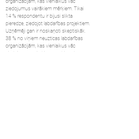
organizācijām, kas vienlaikus vāc 
ziedojumus vairākiem mērķiem. Tikai 
14 % respondentu ir bijusi slikta 
pieredze, ziedojot labdarības projektiem.
Uzņēmēji gan ir noskaņoti skeptiskāk. 
38 % no viņiem neuzticas labdarības 
organizācijām, kas vienlaikus vāc 
ziedojumus vairākiem mērķiem, kā arī 
aptuveni tikpat daudzi ir minējuši, ka 
Latvijā ir pārāk daudz labdarības projektu.
Pētījums un biedrības „Taureņa efekts” 
pieredze demonstrē, ka uzņēmēji ir 
nobrieduši realizēt savus sociālās 
atbildības projektus tikai sadarbībā ar 
organizācijām, kuras māk ne tikai 
piesaistīt un izlietot finansējumu, bet arī 
radīt pievienoto vērtību pašiem 
atbalstītājiem, piemēram, veicināt 
organizācijas iekšējo komunikāciju, 