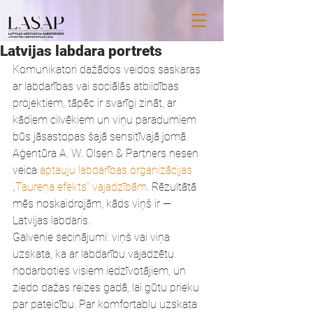
Latvijas labdara portrets
Komunikatori dažādos veidos saskaras 
ar labdarības vai sociālās atbildības 
projektiem, tāpēc ir svarīgi zināt, ar 
kādiem cilvēkiem un viņu paradumiem 
būs jāsastopas šajā sensitīvajā jomā. 
Aģentūra A. W. Olsen & Partners nesen 
veica 
aptauju labdarības organizācijas 
„Taureņa efekts” vajadzībām
. Rēzultātā 
mēs noskaidrojām, kāds viņš ir — 
Latvijas labdaris.
Galvenie secinājumi: viņš vai viņa 
uzskata, ka ar labdarību vajadzētu 
nodarboties visiem iedzīvotājiem, un 
ziedo dažas reizes gadā, lai gūtu prieku 
par pateicību. Par komfortablu uzskata 