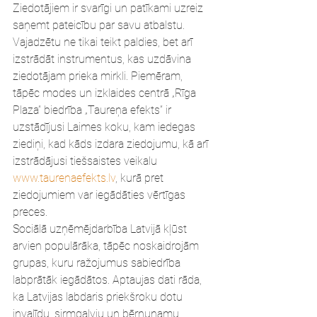
Ziedotājiem ir svarīgi un patīkami uzreiz 
saņemt pateicību par savu atbalstu. 
Vajadzētu ne tikai teikt paldies, bet arī 
izstrādāt instrumentus, kas uzdāvina 
ziedotājam prieka mirkli. Piemēram, 
tāpēc modes un izklaides centrā „Rīga 
Plaza” biedrība „Taureņa efekts” ir 
uzstādījusi Laimes koku, kam iedegas 
ziediņi, kad kāds izdara ziedojumu, kā arī 
izstrādājusi tiešsaistes veikalu 
www.taurenaefekts.lv
, kurā pret 
ziedojumiem var iegādāties vērtīgas 
preces.
Sociālā uzņēmējdarbība Latvijā kļūst 
arvien populārāka, tāpēc noskaidrojām 
grupas, kuru ražojumus sabiedrība 
labprātāk iegādātos. Aptaujas dati rāda, 
ka Latvijas labdaris priekšroku dotu 
invalīdu, sirmgalvju un bērnunamu 