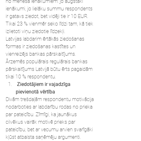
no mēneša ienākumiem: jo augstāki 
ienākumi, jo lielāku summu respondents 
ir gatavs ziedot, bet vidēji tie ir 10 EUR. 
Tikai 23 % vienmēr seko līdzi tam, kā tiek 
izlietoti viņu ziedotie līdzekļi.
Latvijas labdarim ērtākās ziedošanas 
formas ir ziedošanas kastītes un 
vienreizējs bankas pārskaitījums. 
Ārzemēs populārais regulārais bankas 
pārskaitījums Latvijā būtu ērts pagaidām 
tikai 10 % respondentu.
 Ziedotājiem ir vajadzīga 
pievienotā vērtība
Divām trešdaļām respondentu motivācija 
nodarboties ar labdarību rodas no prieka 
par pateicību. Zīmīgi, ka jaunākus 
cilvēkus vairāk motivē prieks par 
pateicību, bet ar vecumu arvien svarīgāki 
kļūst atbalsta saņēmēju argumenti. 