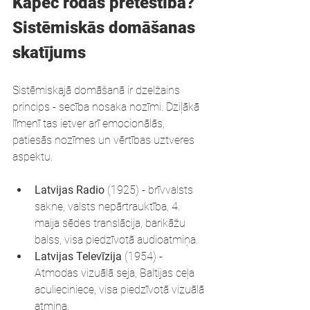
Kāpēc rodas pretestība? 
Sistēmiskās domāšanas 
skatījums
Sistēmiskajā domāšanā ir dzelžains 
princips - secība nosaka nozīmi. Dziļākā 
līmenī tas ietver arī emocionālās, 
patiesās nozīmes un vērtības uztveres 
aspektu.
Latvijas Radio
 (1925) - brīvvalsts 
sakne, valsts nepārtrauktība, 4. 
maija sēdes translācija, barikāžu 
balss, visa piedzīvotā audioatmiņa.
Latvijas Televīzija
 (1954) - 
Atmodas vizuālā seja, Baltijas ceļa 
aculieciniece, visa piedzīvotā vizuālā 
atmiņa.