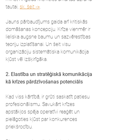
tautai, 
sk. šeit ->
.
Jauns pārbaudījums gaida arī kritiskās 
domāšanas koncepciju. Krīze vienmēr ir 
lieliska augsne baumu un sazvērestības 
teoriju izplatīšanai. Un šeit visu 
organizāciju sistemātiska komunikācija 
kļūst vēl izšķirīgāka. 
2. Elastība un stratēģiskā komunikācija 
kā krīzes pārdzīvošanas potenciāls
Kad viss kārtībā, ir grūti saskatīt patiesu 
profesionālismu. Savukārt krīzes 
apstākļos spēja operatīvi reaģēt un 
pielāgoties kļūst par konkurences 
priekšrocību. 