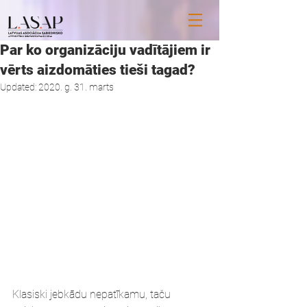
Par ko organizāciju vadītājiem ir
vērts aizdomāties tieši tagad?
Updated:
2020. g. 31. marts
Klasiski jebkādu nepatīkamu, taču 