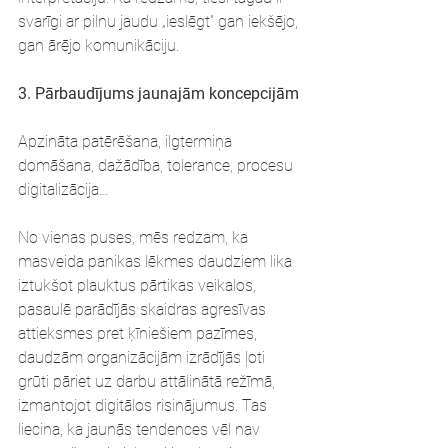
svarīgi ar pilnu jaudu „ieslēgt” gan iekšējo, 
gan ārējo komunikāciju.
3. Pārbaudījums jaunajām koncepcijām
Apzināta patērēšana, ilgtermiņa 
domāšana, dažādība, tolerance, procesu 
digitalizācija…
No vienas puses, mēs redzam, ka 
masveida panikas lēkmes daudziem lika 
iztukšot plauktus pārtikas veikalos, 
pasaulē parādījās skaidras agresīvas 
attieksmes pret ķīniešiem pazīmes, 
daudzām organizācijām izrādījās ļoti 
grūti pāriet uz darbu attālinātā režīmā, 
izmantojot digitālos risinājumus. Tas 
liecina, ka jaunās tendences vēl nav 