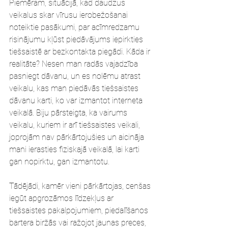
Piemēram, situācijā, kad daudzus 
veikalus skar vīrusu ierobežošanai 
noteiktie pasākumi, par acīmredzamu 
risinājumu kļūst piedāvājums iepirkties 
tiešsaistē ar bezkontakta piegādi. Kāda ir 
realitāte? Nesen man radās vajadzība 
pasniegt dāvanu, un es nolēmu atrast 
veikalu, kas man piedāvās tiešsaistes 
dāvanu karti, ko var izmantot interneta 
veikalā. Biju pārsteigta, ka vairums 
veikalu, kuriem ir arī tiešsaistes veikali, 
joprojām nav pārkārtojušies un aicināja 
mani ierasties fiziskajā veikalā, lai karti 
gan nopirktu, gan izmantotu. 
Tādējādi, kamēr vieni pārkārtojas, cenšas 
iegūt apgrozāmos līdzekļus ar 
tiešsaistes pakalpojumiem, piedalīšanos 
bartera biržās vai ražojot jaunas preces, 