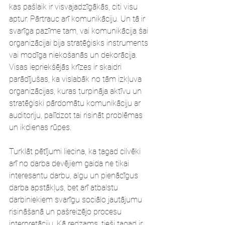
kas pašlaik ir visvajadzīgākās, citi visu 
aptur. Pārtrauc arī komunikāciju. Un tā ir 
svarīga pazīme tam, vai komunikācija šai 
organizācijai bija stratēģisks instruments 
vai modīga niekošanās un dekorācija. 
Visas iepriekšējās krīzes ir skaidri 
parādījušas, ka vislabāk no tām izkļuva 
organizācijas, kuras turpināja aktīvu un 
stratēģiski pārdomātu komunikāciju ar 
auditoriju, palīdzot tai risināt problēmas 
un ikdienas rūpes. 
Turklāt pētījumi liecina, ka tagad cilvēki 
arī no darba devējiem gaida ne tikai 
interesantu darbu, algu un pienācīgus 
darba apstākļus, bet arī atbalstu 
darbiniekiem svarīgu sociālo jautājumu 
risināšanā un pašreizējo procesu 
interpretāciju. Kā redzams, tieši tagad ir 