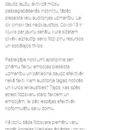
daudz ļaužu, aktivizē mūsu 
pašsaglabāšanās instinktu, tāpēc 
piesaista lielu auditorijas uzmanību. Lai 
cik ciniski tas neizklausītos, Covid-19 ir 
kļuvis par jaunu seriālu, kura sižetam 
cilvēki aizrautīgi seko līdzi ziņu resursos 
un sociālajos tīklos. 
Pašreizējie notikumi apstiprina sen 
zināmu faktu: emocijas piesaista 
uzmanību un pārliecina daudz efektīvāk 
nekā fakti. Kam auditorija tagad noticēs 
un kuros ieklausīsies? Tajos, kas spēs 
atrast līdzsvaru starp faktiem un 
emocijām, lai pēc iespējas efektīvāk 
noformulētu savu domu. 
Kā izcilu šāda līdzsvara piemēru varu 
minēt Angelas Merkeles ārkārtas uzrunu 