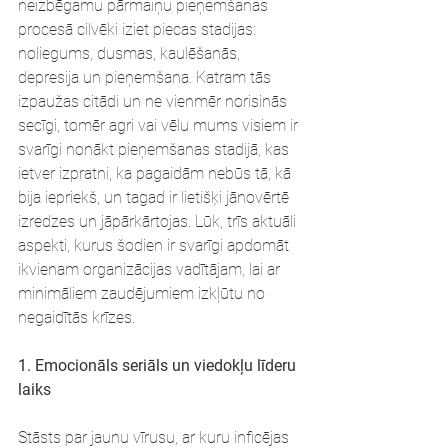
neizbēgamu pārmaiņu pieņemšanas 
procesā cilvēki iziet piecas stadijas: 
noliegums, dusmas, kaulēšanās, 
depresija un pieņemšana. Katram tās 
izpaužas citādi un ne vienmēr norisinās 
secīgi, tomēr agri vai vēlu mums visiem ir 
svarīgi nonākt pieņemšanas stadijā, kas 
ietver izpratni, ka pagaidām nebūs tā, kā 
bija iepriekš, un tagad ir lietišķi jānovērtē 
izredzes un jāpārkārtojas. Lūk, trīs aktuāli 
aspekti, kurus šodien ir svarīgi apdomāt 
ikvienam organizācijas vadītājam, lai ar 
minimāliem zaudējumiem izkļūtu no 
negaidītās krīzes.
1. Emocionāls seriāls un viedokļu līderu 
laiks
Stāsts par jaunu vīrusu, ar kuru inficējas 