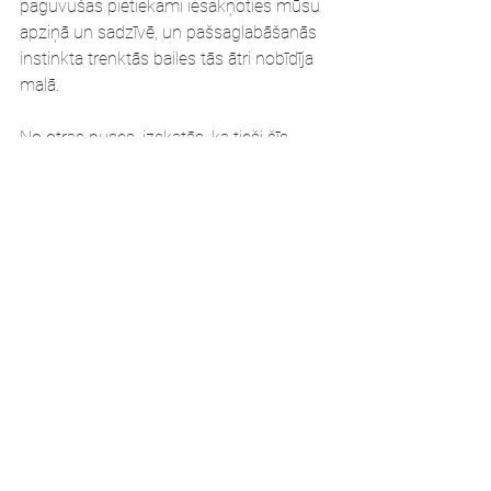
paguvušas pietiekami iesakņoties mūsu 
apziņā un sadzīvē, un pašsaglabāšanās 
instinkta trenktās bailes tās ātri nobīdīja 
malā.
No otras puses, izskatās, ka tieši šīs 
jaunās koncepcijas var mums palīdzēt 
atkopties no gaidāmās krīzes. Iemācīties 
apzināti dzīvot, izklaidēties un patērēt; 
ieguldīt līdzekļus nevis precēs un 
pakalpojumos, bet gan attīstošā 
pieredzē un emocijās; bagātināt 
kolektīvus un paziņu loku ar personām, 
kam ir visdažādākā pieredze un 
kulturālais fons; būt cilvēcīgiem un prast 
risināt sarežģītus uzdevumus; izmantot 
digitālos risinājumus, kas ļauj padarīt 
efektīvākus uzņēmējdarbības procesus, 
kā arī atbildīgi spriest par to, kas būs 