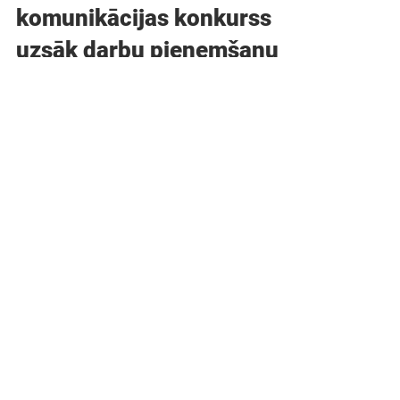
Baltijas lielākais
komunikācijas konkurss
uzsāk darbu pieņemšanu
No 2022. gada 9. decembra komunikācijas
profesionāļi ir aicināti iesniegt darbus
vērienīgajā nozares konkursā "Mi:t&Links.
Baltic...