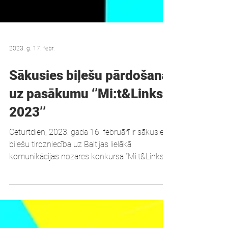
2023. g. 17. febr.
Sākusies biļešu pārdošana
uz pasākumu ‘’Mi:t&Links
2023’’
Ceturtdien, 2023. gada 16. februārī ir sākusies
biļešu tirdzniecība uz Baltijas lielākā
komunikācijas nozares konkursa “Mi:t&Links....