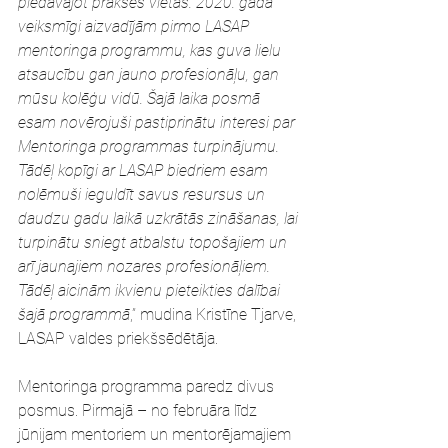
piedāvājot prakses vietas. 2020. gadā 
veiksmīgi aizvadījām pirmo LASAP 
mentoringa programmu, kas guva lielu 
atsaucību gan jauno profesionāļu, gan 
mūsu kolēģu vidū. Šajā laika posmā 
esam novērojuši pastiprinātu interesi par 
Mentoringa programmas turpinājumu. 
Tādēļ kopīgi ar LASAP biedriem esam 
nolēmuši ieguldīt savus resursus un 
daudzu gadu laikā uzkrātās zināšanas, lai 
turpinātu sniegt atbalstu topošajiem un 
arī jaunajiem nozares profesionāļiem. 
Tādēļ aicinām ikvienu pieteikties dalībai 
šajā programmā
,” mudina Kristīne Tjarve, 
LASAP valdes priekšsēdētāja.
Mentoringa programma paredz divus 
posmus. Pirmajā – no februāra līdz 
jūnijam mentoriem un mentorējamajiem 