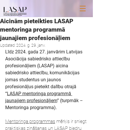
Aicinām pieteikties LASAP
mentoringa programmā
jaunajiem profesionāļiem
Updated:
2024. g. 29. janv.
Līdz 2024. gada 27. janvārim Latvijas 
Asociācija sabiedrisko attiecību 
profesionāļiem (LASAP) aicina 
sabiedrisko attiecību, komunikācijas 
jomas studentus un jaunos 
profesionāļus pieteikt dalību otrajā 
“
LASAP mentoringa programmā 
jaunajiem profesionāļiem
” (turpmāk – 
Mentoringa programma).
Mentoringa programmas
 mērķis ir sniegt 
praktiskas zināšanas un LASAP biedru 