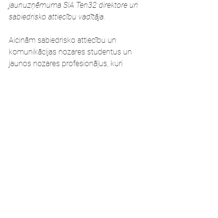
jaunuzņēmuma SIA Ten32 direktore un 
sabiedrisko attiecību vadītāja
.
Aicinām sabiedrisko attiecību un 
komunikācijas nozares studentus un 
jaunos nozares profesionāļus, kuri 
uzsākuši darbu nozarē un ir nostrādājuši 
mazāk nekā gadu, 
līdz 2024. gada 27. 
janvārim pieteikties Mentoringa 
programmai
. Reģistrējoties, aicinām 
norādīt jomas, kurās vēlaties pilnveidot 
zināšanas, kā arī aprakstīt motivāciju 
dalībai Mentoringa programmā. 
Reģistrēšanās 
saite
.
Dalība Mentoringa programmā ir 50 EUR 
par visu periodu (februāris - decembris, 
2024).   
Latvijas Asociācija sabiedrisko attiecību 