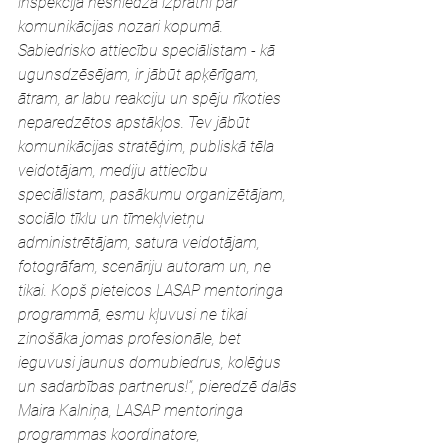
inspekcijā nesniedza izpratni par 
komunikācijas nozari kopumā. 
Sabiedrisko attiecību speciālistam - kā 
ugunsdzēsējam, ir jābūt apķērīgam, 
ātram, ar labu reakciju un spēju rīkoties 
neparedzētos apstākļos. Tev jābūt 
komunikācijas stratēģim, publiskā tēla 
veidotājam, mediju attiecību 
speciālistam, pasākumu organizētājam, 
sociālo tīklu un tīmekļvietņu 
administrētājam, satura veidotājam, 
fotogrāfam, scenāriju autoram un, ne 
tikai. Kopš pieteicos LASAP mentoringa 
programmā, esmu kļuvusi ne tikai 
zinošāka jomas profesionāle, bet 
ieguvusi jaunus domubiedrus, kolēģus 
un sadarbības partnerus!”, pieredzē dalās 
Maira Kalniņa, LASAP mentoringa 
programmas koordinatore, 