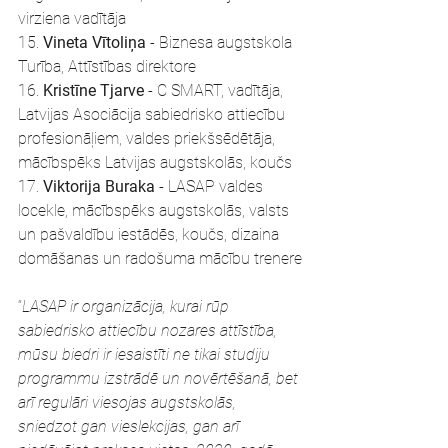
virziena vadītāja
15. 
Vineta Vītoliņa
 - Biznesa augstskola 
Turība, Attīstības direktore
16. 
Kristīne Tjarve
 - C SMART, vadītāja, 
Latvijas Asociācija sabiedrisko attiecību 
profesionāļiem, valdes priekšsēdētāja, 
mācībspēks Latvijas augstskolās, koučs
17. 
Viktorija Buraka
 - LASAP valdes 
locekle, mācībspēks augstskolās, valsts 
un pašvaldību iestādēs, koučs, dizaina 
domāšanas un radošuma mācību trenere
“
LASAP ir organizācija, kurai rūp 
sabiedrisko attiecību nozares attīstība, 
mūsu biedri ir iesaistīti ne tikai studiju 
programmu izstrādē un novērtēšanā, bet 
arī regulāri viesojas augstskolās, 
sniedzot gan vieslekcijas, gan arī 