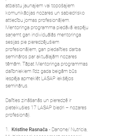
atbalstu jaunajiem vai topošajiem 
komunikācijas nozares un sabiedrisko 
attiecību jomas profesionāļiem. 
Mentoringa programma piedāvā iespēju 
saņemt gan individuālās mentoringa 
sesijas pie pieredzējušiem 
profesionāļiem, gan piedalīties darba 
semināros par aktuālajām nozares 
tēmām. Tāpat Mentoringa programmas 
dalībniekiem līdz gada beigām būs 
iespēja apmeklēt LASAP iekšējos 
seminārus. 
Dalīties zināšanās un pieredzē ir 
pieteikušies 17 LASAP biedri – nozares 
profesionāļi.  
1.  
Kristīne Rasnača
 - Danone/ Nutricia, 