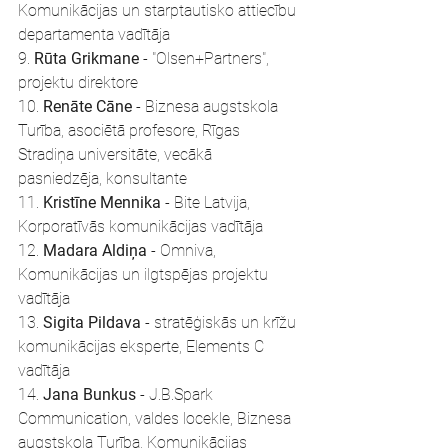
Komunikācijas un starptautisko attiecību 
departamenta vadītāja
9. 
Rūta Grikmane
 - "Olsen+Partners", 
projektu direktore
10. 
Renāte Cāne
 - Biznesa augstskola 
Turība, asociētā profesore, Rīgas 
Stradiņa universitāte, vecākā 
pasniedzēja, konsultante
11. 
Kristīne Mennika
 - Bite Latvija, 
Korporatīvās komunikācijas vadītāja 
12. 
Madara Aldiņa
 - Omniva, 
Komunikācijas un ilgtspējas projektu 
vadītāja 
13. 
Sigita Pildava
 - 
stratēģiskās un krīžu 
komunikācijas eksperte, Elements C 
vadītāja
14. 
Jana Bunkus
 - J.B.Spark 
Communication, valdes locekle, Biznesa 
augstskola Turība, Komunikācijas 