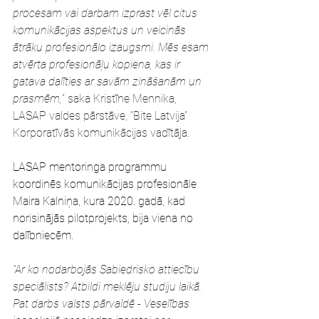
procesam vai darbam izprast vēl citus 
komunikācijas aspektus un veicinās 
ātrāku profesionālo izaugsmi. Mēs esam 
atvērta profesionāļu kopiena, kas ir 
gatava dalīties ar savām zināšanām un 
prasmēm,
” saka Kristīne Mennika, 
LASAP valdes pārstāve, “Bite Latvija” 
Korporatīvās komunikācijas vadītāja.
LASAP mentoringa programmu 
koordinēs komunikācijas profesionāle 
Maira Kalniņa, kura 2020. gadā, kad 
norisinājās pilotprojekts, bija viena no 
dalībniecēm.
“Ar ko nodarbojās Sabiedrisko attiecību 
speciālists? Atbildi meklēju studiju laikā. 
Pat darbs valsts pārvaldē - Veselības 