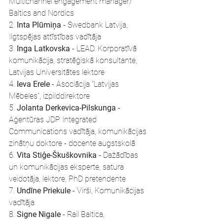
Multichannel engagement manager/ 
Baltics and Nordics
2. 
Inta Plūmiņa
 - Swedbank Latvija, 
Ilgtspējas attīstības vadītāja
3. 
Inga Latkovska
 - LEAD. Korporatīvā 
komunikācija, stratēģiskā konsultante, 
Latvijas Universitātes lektore
4. 
Ieva Erele
 - Asociācija "Latvijas 
Mēbeles", izpilddirektore
5. 
Jolanta Derkevica-Pilskunga
 - 
Aģentūras JDP Integrated 
Communications vadītāja, komunikācijas 
zinātņu doktore - docente augstskolā
6. 
Vita Stiģe-Škuškovnika 
- Dažādības 
un komunikācijas eksperte,
 satura 
veidotāja, lektore, PhD pretendente
7. 
Undīne Priekule
 - Virši, Komunikācijas 
vadītāja
8. 
Signe Nigale
 - Rail Baltica, 