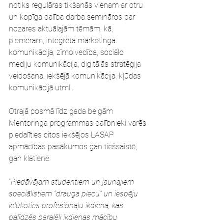
notiks regulāras tikšanās vienam ar otru 
un kopīga dalība darba semināros par 
nozares aktuālajām tēmām, kā, 
piemēram, integrētā mārketinga 
komunikācija, zīmolvedība, sociālo 
mediju komunikācija, digitālās stratēģija 
veidošana, iekšējā komunikācija, kļūdas 
komunikācijā utml.. 
Otrajā posmā līdz gada beigām 
Mentoringa programmas dalībnieki varēs 
piedalīties citos iekšējos LASAP 
apmācības pasākumos gan tiešsaistē, 
gan klātienē.  
“
Piedāvājam studentiem un jaunajiem 
speciālistiem “drauga plecu” un iespēju 
ielūkoties profesionāļu ikdienā, kas 
palīdzēs paralēli ikdienas mācību 