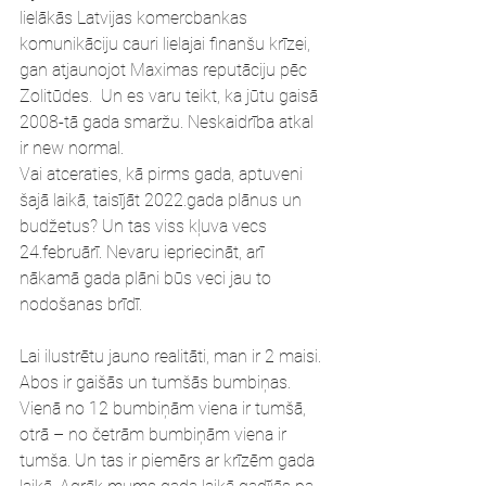
lielākās Latvijas komercbankas 
komunikāciju cauri lielajai finanšu krīzei, 
gan atjaunojot Maximas reputāciju pēc 
Zolitūdes.  Un es varu teikt, ka jūtu gaisā 
2008-tā gada smaržu. Neskaidrība atkal 
ir new normal.
Vai atceraties, kā pirms gada, aptuveni 
šajā laikā, taisījāt 2022.gada plānus un 
budžetus? Un tas viss kļuva vecs 
24.februārī. Nevaru iepriecināt, arī 
nākamā gada plāni būs veci jau to 
nodošanas brīdī.
Lai ilustrētu jauno realitāti, man ir 2 maisi. 
Abos ir gaišās un tumšās bumbiņas. 
Vienā no 12 bumbiņām viena ir tumšā, 
otrā – no četrām bumbiņām viena ir 
tumša. Un tas ir piemērs ar krīzēm gada 