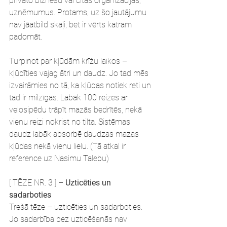
privāto biznesu vai citas organizācijas, 
uzņēmumus. Protams, uz šo jautājumu 
nav jāatbild skaļi, bet ir vērts katram 
padomāt.
Turpinot par kļūdām krīžu laikos – 
kļūdīties vajag ātri un daudz. Jo tad mēs 
izvairāmies no tā, ka kļūdas notiek reti un 
tad ir milzīgas. Labāk 100 reizes ar 
velosipēdu trāpīt mazās bedrītēs, nekā 
vienu reizi nokrist no tilta. Sistēmas 
daudz labāk absorbē daudzas mazas 
kļūdas nekā vienu lielu. (Tā atkal ir 
reference uz Nasimu Talebu)
[ TĒZE NR. 3 ] – 
Uzticēties un 
sadarboties
Trešā tēze – uzticēties un sadarboties. 
Jo sadarbība bez uzticēšanās nav 