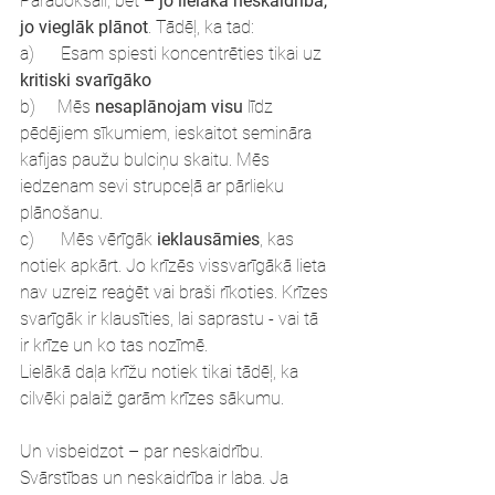
Paradoksāli, bet – 
jo lielāka neskaidrība, 
jo vieglāk plānot
. Tādēļ, ka tad:
a)      Esam spiesti koncentrēties tikai uz 
kritiski svarīgāko
b)     Mēs 
nesaplānojam visu
 līdz 
pēdējiem sīkumiem, ieskaitot semināra 
kafijas paužu bulciņu skaitu. Mēs 
iedzenam sevi strupceļā ar pārlieku 
plānošanu.
c)      Mēs vērīgāk 
ieklausāmies
, kas 
notiek apkārt. Jo krīzēs vissvarīgākā lieta 
nav uzreiz reaģēt vai braši rīkoties. Krīzes 
svarīgāk ir klausīties, lai saprastu - vai tā 
ir krīze un ko tas nozīmē.
Lielākā daļa krīžu notiek tikai tādēļ, ka 
cilvēki palaiž garām krīzes sākumu.  
Un visbeidzot – par neskaidrību. 
Svārstības un neskaidrība ir laba. Ja 