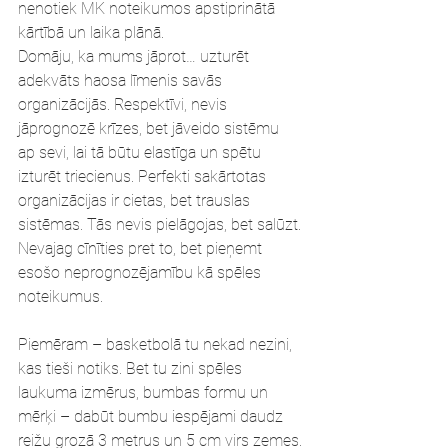
nenotiek MK noteikumos apstiprinātā 
kārtībā un laika plānā.
Domāju, ka mums jāprot… uzturēt 
adekvāts haosa līmenis savās 
organizācijās. Respektīvi, nevis 
jāprognozē krīzes, bet jāveido sistēmu 
ap sevi, lai tā būtu elastīga un spētu 
izturēt triecienus. Perfekti sakārtotas 
organizācijas ir cietas, bet trauslas 
sistēmas. Tās nevis pielāgojas, bet salūzt.
Nevajag cīnīties pret to, bet pieņemt 
esošo neprognozējamību kā spēles 
noteikumus.
Piemēram – basketbolā tu nekad nezini, 
kas tieši notiks. Bet tu zini spēles 
laukuma izmērus, bumbas formu un 
mērķi – dabūt bumbu iespējami daudz 
reižu grozā 3 metrus un 5 cm virs zemes.