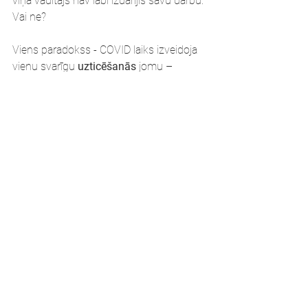
viņa vadītājs nav labi izdarījis savu darbu. 
Vai ne?
Viens paradokss - COVID laiks izveidoja 
vienu svarīgu 
uzticēšanās 
jomu – 
attālinātais darbs bija šoks daudziem 
vadītājiem, bet izrādījās, ka darbinieki 
spēj darīt un izdarīt. Protams, ja vadītājs 
spēja formulēt, kas tieši ir jāizdara. Bet šī 
uzticēšanās – ka nav vienmēr jāskatās 
uz pirkstiem, ja cilvēks ir godīgs un 
atbildīgs, manuprāt, ir svarīga lieta, lai 
veidotu sadarbību daudz plašākā 
mērogā.
Vēl viena lieta – 
izturību rada tīkls
. Tas 
arī ir mazliet paradokss, ka nevis viens 
stiprs balsts, bet tīkls. Krīžu brīžos 
svarīgi, ja varat ātri izvērst resursus un 