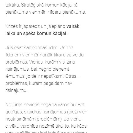
taktiku. Stratēģiskā komunikācija kā 
pienākums vienmēr ir līderu pienākums.
Krīzēs ir jāparedz un jāieplāno 
vairāk 
laika un spēka komunikācijai
.
Jūs esat sabiedrības līderi. Un līdz 
līderiem vienmēr nonāk tikai divu veidu 
problēmas. Vienas, kurām visi zina 
risinājumus, bet negrib pieņemt 
lēmumus, jo tie ir nepatīkami. Otras – 
problēmas, kurām pagaidām nav 
risinājumu.
No jums neviens negaida varonību. Bet 
godīgus, skaidrus risinājumus (bieži vien 
neatrisināmām problēmām). Jo vienu 
cilvēku varonība nozīmē tikai to, ka kāds 