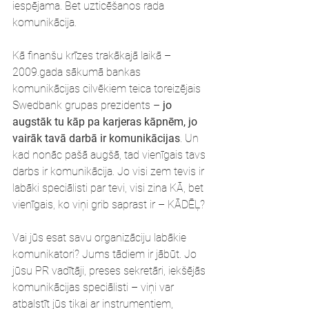
iespējama. Bet uzticēšanos rada 
komunikācija.
Kā finanšu krīzes trakākajā laikā – 
2009.gada sākumā bankas 
komunikācijas cilvēkiem teica toreizējais 
Swedbank grupas prezidents – 
jo 
augstāk tu kāp pa karjeras kāpnēm, jo 
vairāk tavā darbā ir komunikācijas
. Un 
kad nonāc pašā augšā, tad vienīgais tavs 
darbs ir komunikācija. Jo visi zem tevis ir 
labāki speciālisti par tevi, visi zina KĀ, bet 
vienīgais, ko viņi grib saprast ir – KĀDĒĻ?
Vai jūs esat savu organizāciju labākie 
komunikatori? Jums tādiem ir jābūt. Jo 
jūsu PR vadītāji, preses sekretāri, iekšējās 
komunikācijas speciālisti – viņi var 
atbalstīt jūs tikai ar instrumentiem, 