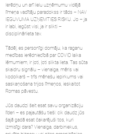
Ierēdņu un arī lielu uzņēmumu vidējā 
līmeņa vadītāju paradokss ir tāds – NAV 
IEGUVUMA UZŅEMTIES RISKU. Jo – ja 
ir labi, iegūst visi, ja ir slikti – 
disciplinārlieta tev.
Tādēļ, es personīgi domāju, ka raganu 
medības ierēdniecībā par COVID laika 
lēmumiem, ir ļoti, ļoti slikta lieta. Tas sūta 
skaidru signālu – vienalga, mēris vai 
kodolkarš – trīs mēnešu iepirkums vai 
saskaņošana trijos līmeņos, ieskaitot 
Romas pāvestu.
Jūs daudzi šeit esat savu organizāciju 
līderi – es pajautāšu tieši: cik daudz jūs 
šajā gadā esat čakarējuši tos, kuri 
izmisīgi dara? Vienalga, darbiniekus, 