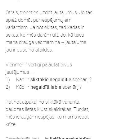
Otrais, trenēties uzdot jautājumus. Jo tas 
spiež domāt par iespējamajiem 
variantiem. Ja notiek tas, tad kādas ir 
sekas, ko mēs darām utt. Jo, kā teica 
mana drauga vecmāmiņa – jautājums 
jau ir puse no atbildes.
Vienmēr ir vērtīgi pajautāt divus 
jautājumus –
1)     Kādi ir 
sliktākie negaidītie
 scenāriji?
2)     Kādi ir 
negaidīti labie
 scenāriji?
Patinot atpakaļ no sliktākā varianta, 
daudzas lietas kļūst skaidrākas. Turklāt, 
mēs ieraugām iespējas, ko mums iedot 
krīze.