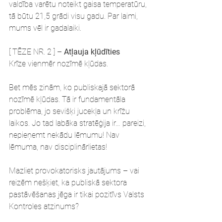
valdība varētu noteikt gaisa temperatūru, 
tā būtu 21,5 grādi visu gadu. Par laimi, 
mums vēl ir gadalaiki.
[ TĒZE NR. 2 ] – 
Atļauja kļūdīties
Krīze vienmēr nozīmē kļūdas.
Bet mēs zinām, ko publiskajā sektorā 
nozīmē kļūdas. Tā ir fundamentāla 
problēma, jo sevišķi jucekļa un krīžu 
laikos. Jo tad labāka stratēģija ir… pareizi, 
nepieņemt nekādu lēmumu! Nav 
lēmuma, nav disciplinārlietas!
Mazliet provokatorisks jautājums – vai 
reizēm nešķiet, ka publiskā sektora 
pastāvēšanas jēga ir tikai pozitīvs Valsts 
Kontroles atzinums?