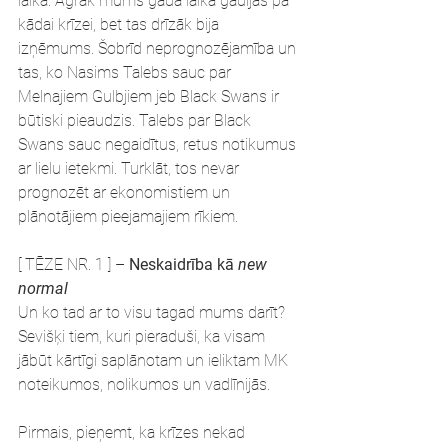
laikā. Agrāk mums gada laikā gadījās pa 
kādai krīzei, bet tas drīzāk bija 
izņēmums. Šobrīd neprognozējamība un 
tas, ko Nasims Talebs sauc par 
Melnajiem Gulbjiem jeb Black Swans ir 
būtiski pieaudzis. Talebs par Black 
Swans sauc negaidītus, retus notikumus 
ar lielu ietekmi. Turklāt, tos nevar 
prognozēt ar ekonomistiem un 
plānotājiem pieejamajiem rīkiem.   
[ TĒZE NR. 1 ] – 
Neskaidrība kā 
new 
normal
Un ko tad ar to visu tagad mums darīt? 
Sevišķi tiem, kuri pieraduši, ka visam 
jābūt kārtīgi saplānotam un ieliktam MK 
noteikumos, nolikumos un vadlīnijās.
Pirmais, pieņemt, ka krīzes nekad 