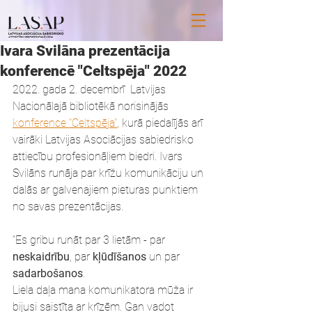
Ivara Svilāna prezentācija
konferencē "Celtspēja"​ 2022
2022. gada 2. decembrī  Latvijas 
Nacionālajā bibliotēkā norisinājās 
konference "Celtspēja"
, kurā piedalījās arī 
vairāki Latvijas Asociācijas sabiedrisko 
attiecību profesionāļiem biedri. Ivars 
Svilāns runāja par krīžu komunikāciju un 
dalās ar galvenajiem pieturas punktiem 
no savas prezentācijas.
“Es gribu runāt par 3 lietām - par 
neskaidrību
, par 
kļūdīšanos 
un par 
sadarbošanos
.
Liela daļa mana komunikatora mūža ir 
bijusi saistīta ar krīzēm. Gan vadot 