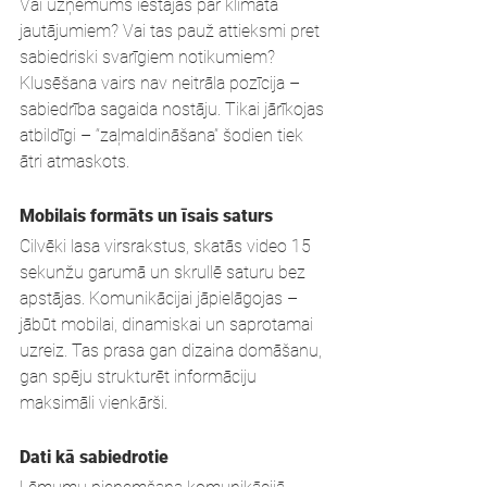
Vai uzņēmums iestājas par klimata 
jautājumiem? Vai tas pauž attieksmi pret 
sabiedriski svarīgiem notikumiem? 
Klusēšana vairs nav neitrāla pozīcija – 
sabiedrība sagaida nostāju. Tikai jārīkojas 
atbildīgi – “zaļmaldināšana” šodien tiek 
ātri atmaskots.
Mobilais formāts un īsais saturs
Cilvēki lasa virsrakstus, skatās video 15 
sekunžu garumā un skrullē saturu bez 
apstājas. Komunikācijai jāpielāgojas – 
jābūt mobilai, dinamiskai un saprotamai 
uzreiz. Tas prasa gan dizaina domāšanu, 
gan spēju strukturēt informāciju 
maksimāli vienkārši.
Dati kā sabiedrotie