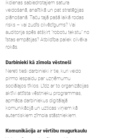
ikdienas sabiedrotajiem satura 
veidošanā, analītikā un pat stratēģijas 
plānošanā. Taču tajā pašā laikā rodas 
risks – vai zudīs cilvēcīgums? Vai 
auditorija spēs atšķirt "robotu tekstu" no 
īstas empātijas? Atbildība paliek cilvēka 
rokās.
Darbinieki kā zīmola vēstneši
Nereti tieši darbinieki ir tie, kuri veido 
pirmo iespaidu par uzņēmumu 
sociālajos tīklos. Līdz ar to organizācijas 
aktīvi attīsta vēstnieku programmas, 
apmāca darbiniekus digitālajā 
komunikācijā un uzticas viņiem kā 
autentiskiem zīmola stāstniekiem.
Komunikācija ar vērtību mugurkaulu