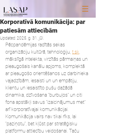
Korporatīvā komunikācija: par
patiesām attiecībām
Updated:
2025. g. 31. jūl.
Pēcpandēmijas radītās sekas 
organizāciju kultūrā, tehnoloģiju, 
t.sk
. 
mākslīgā intelekta, virzītās pārmaiņas un 
pieaugošais kanālu apjoms, komplektā 
ar pieaugošo orientēšanos uz darbinieka 
vajadzībām, iesaisti un un empātiju, 
klientu un iesaistīto pušu dažādā 
dinamika, dzīvošana "burbuļos" un citi 
fona apstākļi savus "izaicinājumus met" 
arī korporatīvajai komunikācijai. 
Komunikācija vairs nav tikai rīks, lai 
“paziņotu”, bet kļūst par stratēģisku 
platformu attiecību veidošanai. Taču 