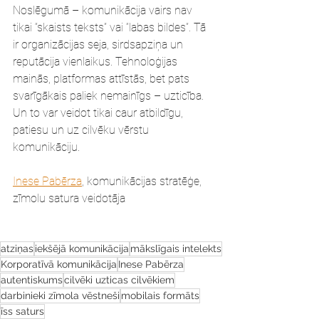
Noslēgumā – komunikācija vairs nav 
tikai “skaists teksts” vai “labas bildes”. Tā 
ir organizācijas seja, sirdsapziņa un 
reputācija vienlaikus. Tehnoloģijas 
mainās, platformas attīstās, bet pats 
svarīgākais paliek nemainīgs – uzticība. 
Un to var veidot tikai caur atbildīgu, 
patiesu un uz cilvēku vērstu 
komunikāciju.
Inese Pabērza
, komunikācijas stratēģe, 
zīmolu satura veidotāja
atziņas
iekšējā komunikācija
mākslīgais intelekts
Korporatīvā komunikācija
Inese Pabērza
autentiskums
cilvēki uzticas cilvēkiem
darbinieki zīmola vēstneši
mobilais formāts
īss saturs