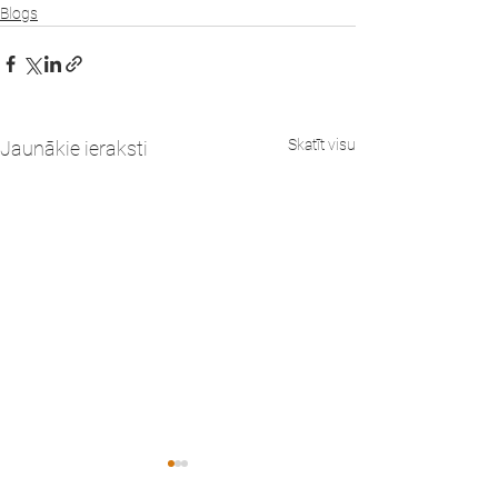
Blogs
Skatīt visu
Jaunākie ieraksti