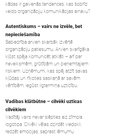
kādas ir galvenās tendences, kas šobrīd 
veido organizāciju komunikācijas ainavu?
Autentiskums – vairs ne izvēle, bet 
nepieciešamība
Sabiedrība arvien skarbāk izvērtē 
organizāciju patiesumu. Arvien svarīgāka 
kļūst spēja komunicēt atklāti – arī par 
neveiksmēm, grūtībām un pieņemtajiem 
riskiem. Uzņēmumi, kas spēj atzīt savas 
kļūdas un rīkoties saskaņā ar savām 
vērtībām, iegūst ilgtermiņa uzticību.
Vadības klātbūtne – cilvēki uzticas 
cilvēkiem
Vadītāji vairs nevar slēpties aiz zīmola 
logotipa. Cilvēki vēlas dzirdēt viedokli, 
redzēt emocijas, saprast lēmumu 