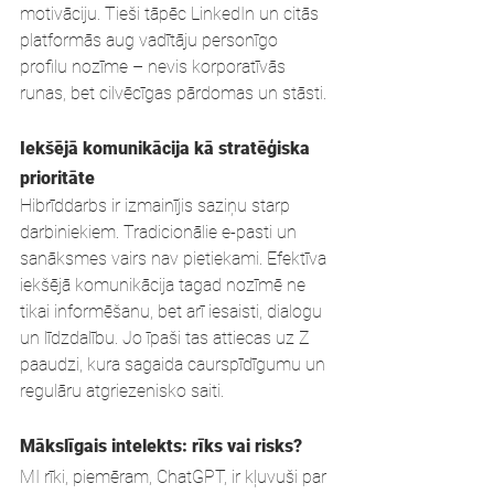
motivāciju. Tieši tāpēc LinkedIn un citās 
platformās aug vadītāju personīgo 
profilu nozīme – nevis korporatīvās 
runas, bet cilvēcīgas pārdomas un stāsti.
Iekšējā komunikācija kā stratēģiska 
prioritāte
Hibrīddarbs ir izmainījis saziņu starp 
darbiniekiem. Tradicionālie e-pasti un 
sanāksmes vairs nav pietiekami. Efektīva 
iekšējā komunikācija tagad nozīmē ne 
tikai informēšanu, bet arī iesaisti, dialogu 
un līdzdalību. Jo īpaši tas attiecas uz Z 
paaudzi, kura sagaida caurspīdīgumu un 
regulāru atgriezenisko saiti.
Mākslīgais intelekts: rīks vai risks?
MI rīki, piemēram, ChatGPT, ir kļuvuši par 