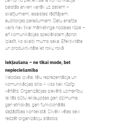
Lēmumu pieņemšana komunikācijā 
balstās arvien vairāk uz datiem – 
skatījumiem, iesaistes rādītājiem, 
auditorijas paradumiem. Datu analīze 
vairs nav tikai mārketinga nodaļas rūpe – 
arī komunikācijas speciālistam jāprot 
izlasīt, ko skaitļi mums saka. Efektivitāte 
un produktivitāte iet roku rokā.
Iekļaušana – ne tikai mode, bet 
nepieciešamība
Valodas izvēle, tēlu reprezentācija un 
komunikācijas stils – viss tiek rūpīgi 
vērtēts. Organizācijas pievērš uzmanību, 
lai tās būtu iekļaujošas gan dzimuma, 
gan etniskās, gan funkcionālās 
dažādības kontekstā. Cilvēki vēlas sevi 
redzēt organizāciju stāstos.