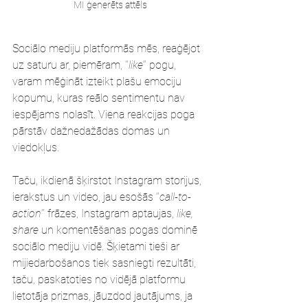
MI ģenerēts attēls
Sociālo mediju platformās mēs, reaģējot 
uz saturu ar, piemēram, ‘’
like’
’ pogu, 
varam mēģināt izteikt plašu emociju 
kopumu, kuras reālo sentimentu nav 
iespējams nolasīt. Viena reakcijas poga 
pārstāv dažnedažādas domas un 
viedokļus. 
Taču, ikdienā šķirstot Instagram storijus, 
ierakstus un video, jau esošās ‘’
call-to-
action
’’ frāzes, Instagram aptaujas, 
like, 
share
 un komentēšanas pogas dominē 
sociālo mediju vidē. Šķietami tieši ar 
mijiedarbošanos tiek sasniegti rezultāti, 
taču, paskatoties no vidējā platformu 
lietotāja prizmas, jāuzdod jautājums, ja 