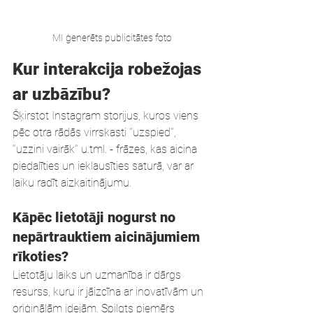
MI ģenerēts publicitātes foto
Kur interakcija robežojas 
ar uzbāzību?
Šķirstot Instagram storijus, kuros viens 
pēc otra rādās virrskasti ‘’uzspied’’, 
‘’uzzini vairāk’’ u.tml. - frāzes, kas aicina 
piedalīties un ieklausīties saturā, var ar 
laiku radīt aizkaitinājumu.
Kāpēc lietotāji nogurst no 
nepārtrauktiem aicinājumiem 
rīkoties?
Lietotāju laiks un uzmanība ir dārgs 
resurss, kuru ir jāizcīna ar inovatīvām un 
oriģinālām idejām. Spilgts piemērs 