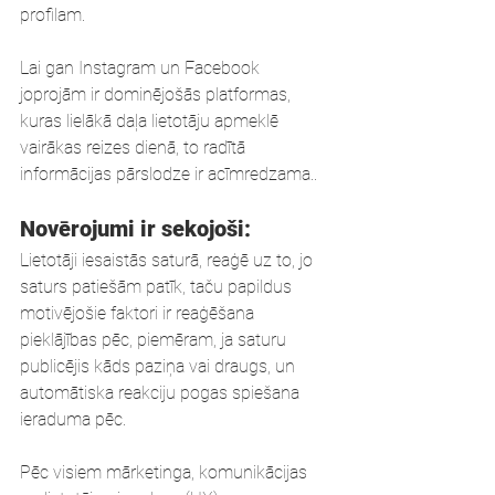
profilam. 
Lai gan Instagram un Facebook 
joprojām ir dominējošās platformas, 
kuras lielākā daļa lietotāju apmeklē 
vairākas reizes dienā, to radītā 
informācijas pārslodze ir acīmredzama..
Novērojumi ir sekojoši:
Lietotāji iesaistās saturā, reaģē uz to, jo 
saturs patiešām patīk, taču papildus 
motivējošie faktori ir reaģēšana 
pieklājības pēc, piemēram, ja saturu 
publicējis kāds paziņa vai draugs, un 
automātiska reakciju pogas spiešana 
ieraduma pēc.
Pēc visiem mārketinga, komunikācijas 