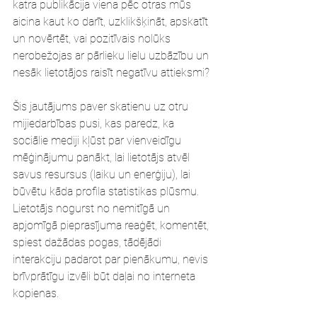
katra publikācija viena pēc otras mūs 
aicina kaut ko darīt, uzklikšķināt, apskatīt 
un novērtēt, vai pozitīvais nolūks 
nerobežojas ar pārlieku lielu uzbāzību un 
nesāk lietotājos raisīt negatīvu attieksmi? 
Šis jautājums paver skatienu uz otru 
mijiedarbības pusi, kas paredz, ka 
sociālie mediji kļūst par vienveidīgu 
mēģinājumu panākt, lai lietotājs atvēl 
savus resursus (laiku un enerģiju), lai 
būvētu kāda profila statistikas plūsmu. 
Lietotājs nogurst no nemitīgā un 
apjomīgā pieprasījuma reaģēt, komentēt, 
spiest dažādas pogas, tādējādi 
interakciju padarot par pienākumu, nevis 
brīvprātīgu izvēli būt daļai no interneta 
kopienas.