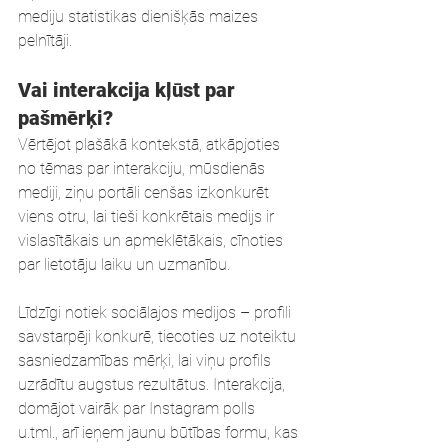
mediju statistikas dienišķās maizes 
pelnītāji. 
Vai interakcija kļūst par 
pašmērķi?
Vērtējot plašākā kontekstā, atkāpjoties 
no tēmas par interakciju, mūsdienās 
mediji, ziņu portāli cenšas izkonkurēt 
viens otru, lai tieši konkrētais medijs ir 
vislasītākais un apmeklētākais, cīnoties 
par lietotāju laiku un uzmanību. 
Līdzīgi notiek sociālajos medijos – profili 
savstarpēji konkurē, tiecoties uz noteiktu 
sasniedzamības mērķi, lai viņu profils 
uzrādītu augstus rezultātus. Interakcija, 
domājot vairāk par Instagram polls 
u.tml., arī ieņem jaunu būtības formu, kas 