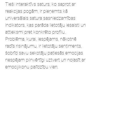
Tieši interaktīvs saturs, ko saprot ar 
reakcijas pogām, ir pieņemts kā 
universālais satura sasniedzamības 
indikators, kas parāda lietotāju iesaisti un 
attieksmi pret konkrēto profilu. 
Problēma, kurai, iespējams, nākotnē 
radīs risinājumu, ir lietotāju sentiments, 
šobrīd savu sekotāju patiesās emocijas 
nespējam pilnvērtīgi uztvert un nolasīt ar 
emocijikonu palīdzību vien.