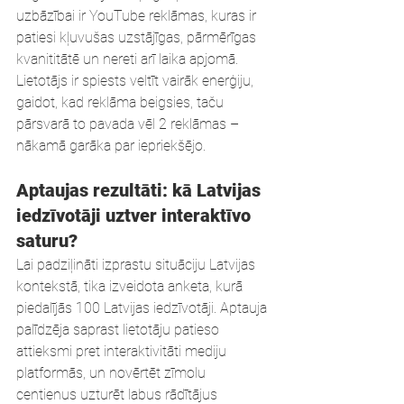
uzbāzībai ir YouTube reklāmas, kuras ir 
patiesi kļuvušas uzstājīgas, pārmērīgas 
kvanititātē un nereti arī laika apjomā. 
Lietotājs ir spiests veltīt vairāk enerģiju, 
gaidot, kad reklāma beigsies, taču 
pārsvarā to pavada vēl 2 reklāmas – 
nākamā garāka par iepriekšējo.
Aptaujas rezultāti: kā Latvijas 
iedzīvotāji uztver interaktīvo 
saturu?
Lai padziļināti izprastu situāciju Latvijas 
kontekstā, tika izveidota anketa, kurā 
piedalījās 100 Latvijas iedzīvotāji. Aptauja 
palīdzēja saprast lietotāju patieso 
attieksmi pret interaktivitāti mediju 
platformās, un novērtēt zīmolu 
centienus uzturēt labus rādītājus 