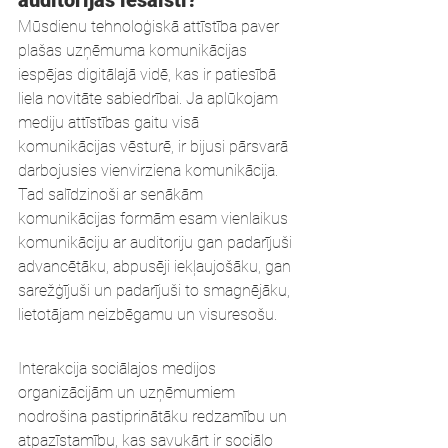
auditorijas iesaisti?
Mūsdienu tehnoloģiskā attīstība paver 
plašas uzņēmuma komunikācijas 
iespējas digitālajā vidē, kas ir patiesībā 
liela novitāte sabiedrībai. Ja aplūkojam 
mediju attīstības gaitu visā 
komunikācijas vēsturē, ir bijusi pārsvarā 
darbojusies vienvirziena komunikācija. 
Tad salīdzinoši ar senākām 
komunikācijas formām esam vienlaikus 
komunikāciju ar auditoriju gan padarījuši 
advancētāku, abpusēji iekļaujošāku, gan 
sarežģījuši un padarījuši to smagnējāku, 
lietotājam neizbēgamu un visuresošu.
Interakcija sociālajos medijos 
organizācijām un uzņēmumiem 
nodrošina pastiprinātāku redzamību un 
atpazīstamību, kas savukārt ir sociālo 