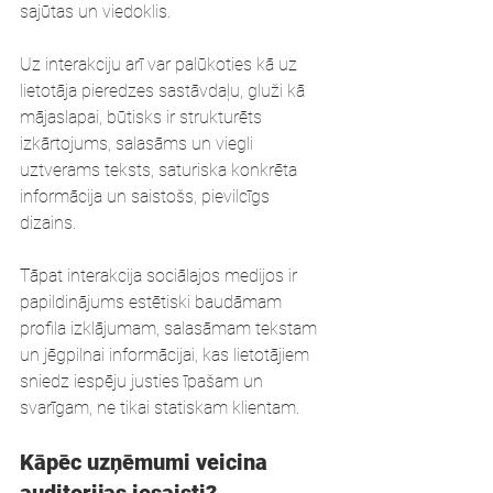
sajūtas un viedoklis.
Uz interakciju arī var palūkoties kā uz 
lietotāja pieredzes sastāvdaļu, gluži kā 
mājaslapai, būtisks ir strukturēts 
izkārtojums, salasāms un viegli 
uztverams teksts, saturiska konkrēta 
informācija un saistošs, pievilcīgs 
dizains. 
Tāpat interakcija sociālajos medijos ir 
papildinājums estētiski baudāmam 
profila izklājumam, salasāmam tekstam 
un jēgpilnai informācijai, kas lietotājiem 
sniedz iespēju justies īpašam un 
svarīgam, ne tikai statiskam klientam. 
Kāpēc uzņēmumi veicina 