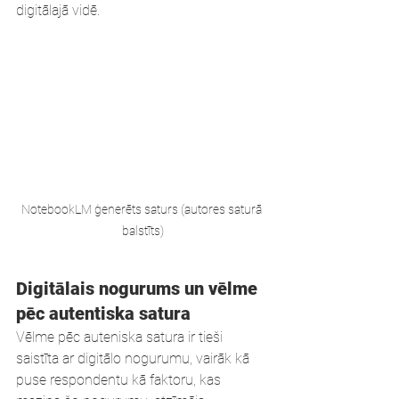
digitālajā vidē. 
NotebookLM ģenerēts saturs (autores saturā 
balstīts)
Digitālais nogurums un vēlme 
pēc autentiska satura
Vēlme pēc auteniska satura ir tieši 
saistīta ar digitālo nogurumu, vairāk kā 
puse respondentu kā faktoru, kas 