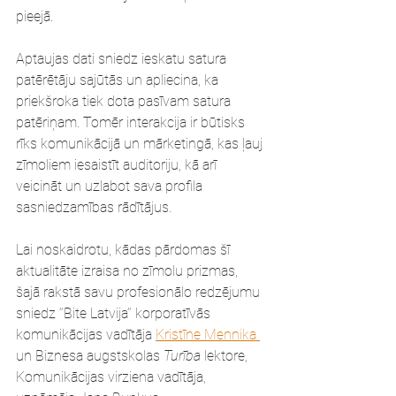
pieejā.
Aptaujas dati sniedz ieskatu satura 
patērētāju sajūtās un apliecina, ka 
priekšroka tiek dota pasīvam satura 
patēriņam. Tomēr interakcija ir būtisks 
rīks komunikācijā un mārketingā, kas ļauj 
zīmoliem iesaistīt auditoriju, kā arī 
veicināt un uzlabot sava profila 
sasniedzamības rādītājus. 
Lai noskaidrotu, kādas pārdomas šī 
aktualitāte izraisa no zīmolu prizmas, 
šajā rakstā savu profesionālo redzējumu 
sniedz ‘’Bite Latvija’’ korporatīvās 
komunikācijas vadītāja 
Kristīne Mennika 
un Biznesa augstskolas 
Turība
 lektore,  
Komunikācijas virziena vadītāja, 