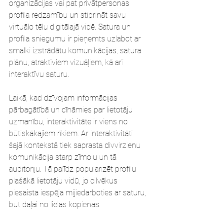
organizācijas vai pat privātpersonas 
profila redzamību un stiprināt savu 
virtuālo tēlu digitālajā vidē. Satura un 
profila sniegumu ir pieņemts uzlabot ar 
smalki izstrādātu komunikācijas, satura 
plānu, atraktīviem vizuāļiem, kā arī 
interaktīvu saturu.
Laikā, kad dzīvojam informācijas 
pārbagātībā un cīnāmies par lietotāju 
uzmanību, interaktivitāte ir viens no 
būtiskākajiem rīkiem. Ar interaktivitāti 
šajā kontekstā tiek saprasta divvirzienu 
komunikācija starp zīmolu un tā 
auditoriju. Tā palīdz popularizēt profilu 
plašākā lietotāju vidū, jo cilvēkus 
piesaista iespēja mijiedarboties ar saturu, 
būt daļai no lielas kopienas. 