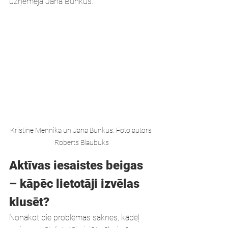
uzņēmēja Jana Bunkus.
Kristīne Mennika un Jana Bunkus. Foto autors 
Roberts Blaubuks
Aktīvas iesaistes beigas 
– kāpēc lietotāji izvēlas 
klusēt?
Nonākot pie problēmas saknes, kādēļ 