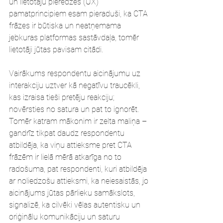
un lietotāju pieredzes (UX) 
pamatprincipiem esam pieraduši, ka CTA 
frāzes ir būtiska un neatņemama 
jebkuras platformas sastāvdaļa, tomēr 
lietotāji jūtas pavisam citādi. 
Vairākums respondentu aicinājumu uz 
interakciju uztver kā negatīvu traucēkli, 
kas izraisa tieši pretēju reakciju; 
novērsties no satura un pat to ignorēt. 
Tomēr katram mākonim ir zelta maliņa – 
gandrīz tikpat daudz respondentu 
atbildēja, ka viņu attieksme pret CTA 
frāzēm ir lielā mērā atkarīga no to 
radošuma, pat respondenti, kuri atbildēja 
ar noliedzošu attieksmi, ka neiesaistās, jo 
aicinājums jūtas pārlieku samākslots, 
signalizē, ka cilvēki vēlas autentisku un 
oriģinālu komunikāciju un saturu 