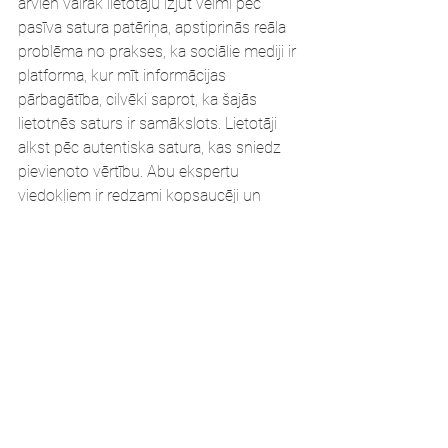
arvien vairāk lietotāju izjūt vēlmi pēc 
pasīva satura patēriņa, apstiprinās reāla 
problēma no prakses, ka sociālie mediji ir 
platforma, kur mīt informācijas 
pārbagātība, cilvēki saprot, ka šajās 
lietotnēs saturs ir samākslots. Lietotāji 
alkst pēc autentiska satura, kas sniedz 
pievienoto vērtību. Abu ekspertu 
viedokļiem ir redzami kopsaucēji un 
galvenā aktualitāte, kas izkristalizējas no 
intervijām - sociālie mediji nepārtraukti 
mainās, tāpēc arī lietotāju paradumi 
mainās.
Sociālo mediju paradumu 
maiņa
Kristīne Mennika
 uzsver: "Ja agrāk 
komentēšana vai balsošana bija 