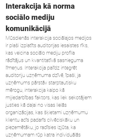
Interakcija kā norma 
sociālo mediju 
komunikācijā
Mūsdienās interakcija sociālajos medijos 
ir plaši izplatīts auditorijas iesaistes rīks, 
kas veicina sociālo mediju profila 
rādītājus un kvantitatīvā sasnieguma 
līmeņus. Interakcija palīdz integrēt 
auditoriju uzņēmuma dzīvē, īpaši, ja 
uzņēmums pārstāv starptautisku 
mērogu, interakcija kalpo kā 
mijiedarbības faktors, kas liek sekotājiem 
justies kā daļai no visas lielās 
organizācijas, kas šķietami uzņēmumu 
klientu acīs padarīs cilvēciskāku un 
piezemētāku, jo radīsies izjūta, ka 
uzņēmumam rūp katra individuālās 