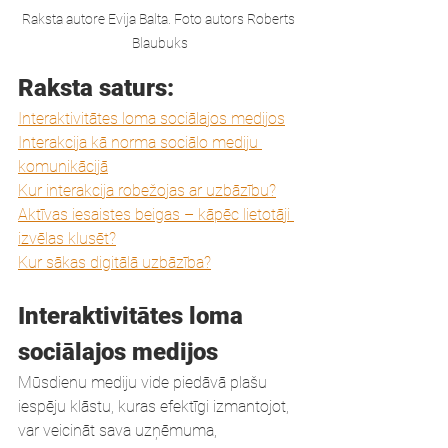
Raksta autore Evija Balta. Foto autors Roberts 
Blaubuks
Raksta saturs:
Interaktivitātes loma sociālajos medijos
Interakcija kā norma sociālo mediju 
komunikācijā
Kur interakcija robežojas ar uzbāzību?
Aktīvas iesaistes beigas – kāpēc lietotāji 
izvēlas klusēt?
Kur sākas digitālā uzbāzība?
Interaktivitātes loma 
sociālajos medijos
Mūsdienu mediju vide piedāvā plašu 
iespēju klāstu, kuras efektīgi izmantojot, 
var veicināt sava uzņēmuma, 