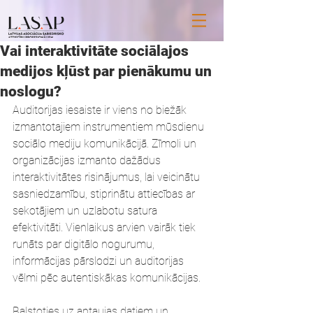
Vai interaktivitāte sociālajos
medijos kļūst par pienākumu un
noslogu?
Auditorijas iesaiste ir viens no biežāk 
izmantotajiem instrumentiem mūsdienu 
sociālo mediju komunikācijā. Zīmoli un 
organizācijas izmanto dažādus 
interaktivitātes risinājumus, lai veicinātu 
sasniedzamību, stiprinātu attiecības ar 
sekotājiem un uzlabotu satura 
efektivitāti. Vienlaikus arvien vairāk tiek 
runāts par digitālo nogurumu, 
informācijas pārslodzi un auditorijas 
vēlmi pēc autentiskākas komunikācijas. 
Balstoties uz aptaujas datiem un 