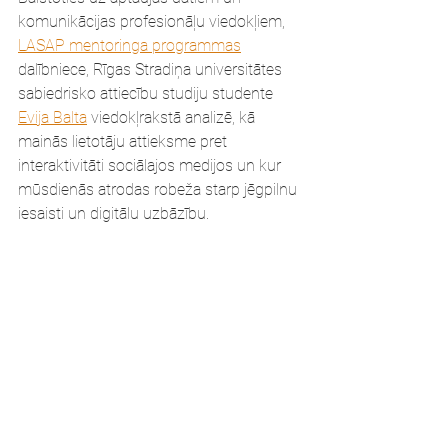
komunikācijas profesionāļu viedokļiem, 
LASAP mentoringa programmas
dalībniece, Rīgas Stradiņa universitātes 
sabiedrisko attiecību studiju studente 
Evija Balta
 viedokļrakstā analizē, kā 
mainās lietotāju attieksme pret 
interaktivitāti sociālajos medijos un kur 
mūsdienās atrodas robeža starp jēgpilnu 
iesaisti un digitālu uzbāzību.