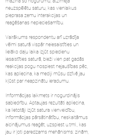
mazina šo nogurumu, atzīmēja 
neuzspēlētu saturu, kas vienlaikus 
pieprasa zemu interakcijas un 
reaģēšanas nepieciešamību.
Vairākums respondentu arī uzrādīja 
vēlmi saturā vispār neiesaistīties un 
lielāko daļu laika izjūt spiedienu 
iesaistīties saturā, bieži vien pat gadās 
reakcijas pogu nospiest nejaušības pēc, 
kas apliecina, ka mediji mūsu dzīvē jau 
kļūst par neapzinātu ieradumu.
Informācijas laikmets ir nogurdinājis 
sabiedrību. Aptaujas rezultāti apliecina, 
ka lietotāji izjūt satura vienveidību, 
informācijas pārsātinātību, neskaitāmus 
aicinājumus reaģēt, uzspiest u.tml., kas 
jau ir ļoti paredzams mehānisms: zinām, 