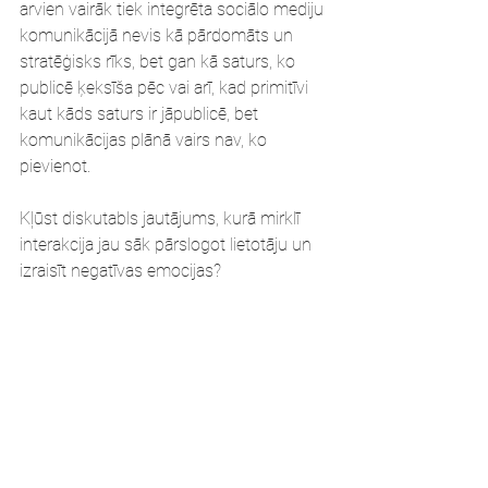
arvien vairāk tiek integrēta sociālo mediju 
komunikācijā nevis kā pārdomāts un 
stratēģisks rīks, bet gan kā saturs, ko 
publicē ķeksīša pēc vai arī, kad primitīvi 
kaut kāds saturs ir jāpublicē, bet 
komunikācijas plānā vairs nav, ko 
pievienot. 
Kļūst diskutabls jautājums, kurā mirklī 
interakcija jau sāk pārslogot lietotāju un 
izraisīt negatīvas emocijas?