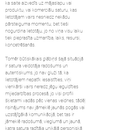
ka saite aizvedīs uz mājaslapu vai 
produktu, vai komerciālu saturu, kas 
lietotājam vairs nesniedz nekādu 
pārsteiguma momentu, bet tieši 
nogurdina lietotāju, jo no viņa visu laiku 
tiek pieprasīta uzmanība, laiks, resursi, 
koncetrēšanās.
Tomēr būtiskākais 
glābiņš
 šajā situācijā 
ir satura veidotāja radošums un 
autentiskums, jo nav gluži tā, ka 
lietotājiem nepatīk iesaistīties, viņi 
vienkārši vairs neredz jēgu ieguldīties 
mijiedarbības procesā, jo visi profili 
šķietami vadās pēc vienas veidnes, tādēļ 
risinājums nav jāmeklē jaunās pogās vai 
uzstājīgākā komunikācijā, bet tas ir 
jāmeklē radošumā, vieglumā un jaunā, 
katra satura radītāja unikālā personiskā 