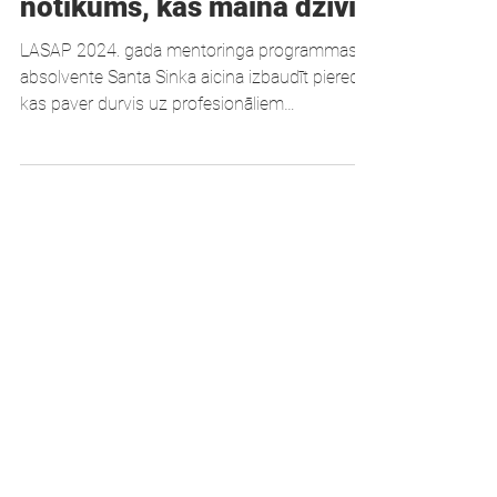
Mentoringa programma –
notikums, kas maina dzīvi
LASAP 2024. gada mentoringa programmas
absolvente Santa Sinka aicina izbaudīt pieredzi,
kas paver durvis uz profesionāliem
izaicinājumiem. Piesakies LASAP mentoringa
programmā!