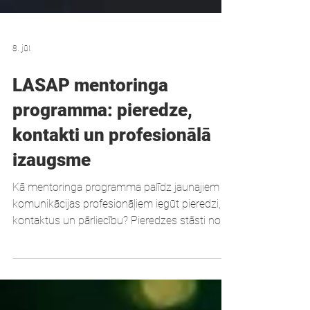
8. jūl.
LASAP mentoringa
programma: pieredze,
kontakti un profesionālā
izaugsme
Kā mentoringa programma palīdz jaunajiem
komunikācijas profesionāļiem iegūt pieredzi,
kontaktus un pārliecību? Pieredzes stāsti no
LASAP programmas.